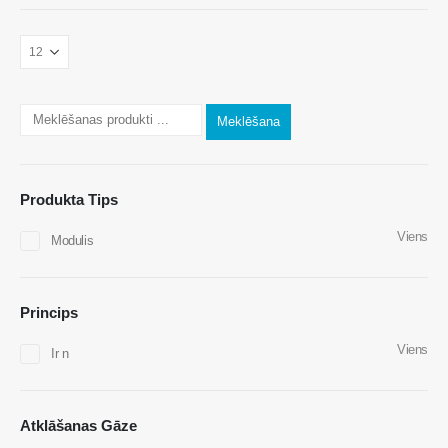
Sazinieties ar mums
Uzruna
: Nr.299 Jinsuo Road, Nacionālā augsto tehnoloģiju zona,
Zhengzhou
Tālr.
:
0086-371-67169097
Meklēšana
E -pasts
:
cece@winsensor.com
Whatsapp
: +
8618595618735
Produkta Tips
Wechat
: 18569903598
Viens
Modulis
Princips
Viens
Ir n
Wechat
Whatsapp
Karstie produkti
Atklāšanas Gāze
R290 sensors