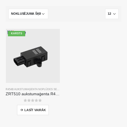
KARSTS
R454B AUKSTUMAĢENTA NOPLŪDES SENSORS
ZRT510 aukstumaģenta R454B sensora modulis-augstas veiktspējas NDIR aukstumaģenta sensors
0
no 5
LASĪT VAIRĀK