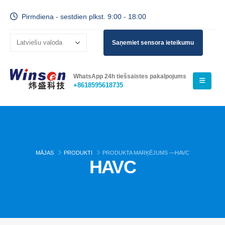
Pirmdiena - sestdien plkst. 9:00 - 18:00
Saņemiet sensora ieteikumu
WhatsApp 24h tiešsaistes pakalpojums
+8618595618735
MĀJAS
PRODUKTI
PRODUKTA MARĶĒJUMS —
HAVC
HAVC