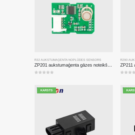
R32 AUKSTUMAĢENTA NOPLŪDES SENSORS
R290 AU
ZP201 aukstumaģenta gāzes noteikšanas modulis | Augstas jutības R32 noplūdes sensors
0
no 5
0
no 5
KARSTS
KARS