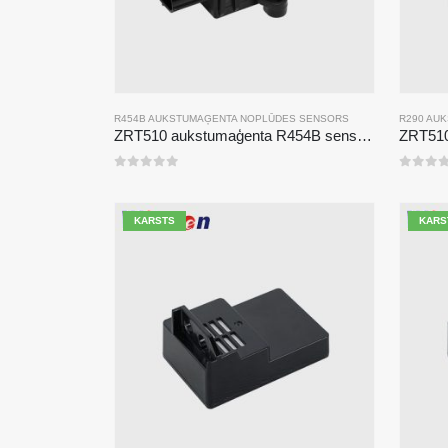
R454B AUKSTUMAĢENTA NOPLŪDES SENSORS
R290 AU
ZRT510 aukstumaģenta R454B sensora modulis-augstas veiktspējas NDIR aukstumaģenta sensors
0
no 5
0
no 5
KARSTS
KARS