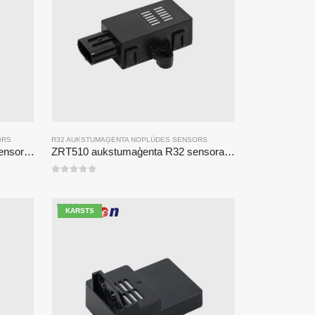
ORS
R32 AUKSTUMAĢENTA NOPLŪDES SENSORS
ZRT510 aukstumaģenta R290 sensora modulis-augstas veiktspējas NDIR aukstumaģenta sensors
ZRT510 aukstumaģenta R32 sensora modulis-augstas veiktspējas NDIR aukstumaģenta sensors
0
no 5
KARSTS