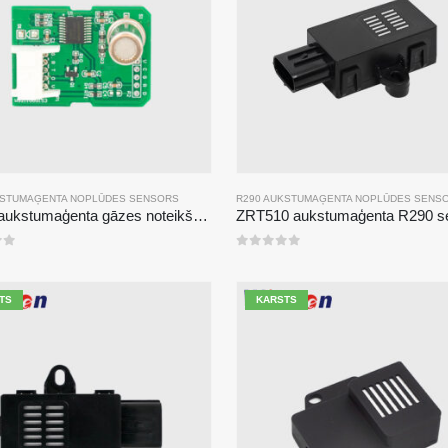
KSTUMAĢENTA NOPLŪDES SENSORS
R290 AUKSTUMAĢENTA NOPLŪDES SENS
ZP211 aukstumaģenta gāzes noteikšanas modulis-augstas jutības sensors aukstumaģenta noplūdes noteikšanai
0
no 5
TS
KARSTS