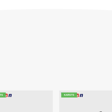
TS
KARSTS