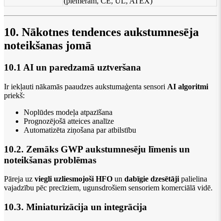
(piemēram, CE, UL, ATEX)
10. Nākotnes tendences aukstumnesēja
noteikšanas jomā
10.1 AI un paredzamā uztveršana
Ir iekļauti nākamās paaudzes aukstumaģenta sensori
AI algoritmi
priekš:
Noplūdes modeļa atpazīšana
Prognozējošā atteices analīze
Automatizēta ziņošana par atbilstību
10.2. Zemāks GWP aukstumnesēju līmenis un
noteikšanas problēmas
Pāreja uz
viegli uzliesmojoši HFO
un
dabīgie dzesētāji
palielina
vajadzību pēc precīziem, ugunsdrošiem sensoriem komerciālā vidē.
10.3. Miniaturizācija un integrācija