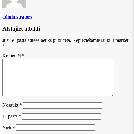
administrators
Atstājiet atbildi
Jūsu e -pasta adrese netiks publicēta.
Nepieciešamie lauki ir marķēti
*
Komentēt
*
Nosaukt
*
E -pasts
*
Vietne