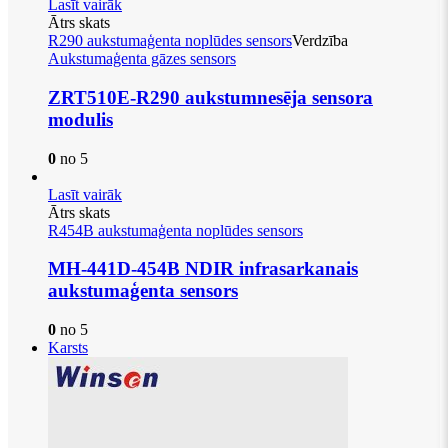
Lasīt vairāk
Ātrs skats
R290 aukstumaģenta noplūdes sensors
Verdzība
Aukstumaģenta gāzes sensors
ZRT510E-R290 aukstumnesēja sensora
modulis
0
no 5
Lasīt vairāk
Ātrs skats
R454B aukstumaģenta noplūdes sensors
MH-441D-454B NDIR infrasarkanais
aukstumaģenta sensors
0
no 5
Karsts