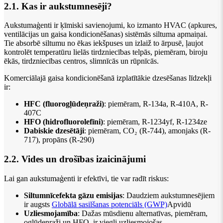
2.1. Kas ir aukstumnesēji?
Aukstumaģenti ir ķīmiski savienojumi, ko izmanto HVAC (apkures,
ventilācijas un gaisa kondicionēšanas) sistēmās siltuma apmaiņai.
Tie absorbē siltumu no ēkas iekšpuses un izlaiž to ārpusē, ļaujot
kontrolēt temperatūru lielās tirdzniecības telpās, piemēram, biroju
ēkās, tirdzniecības centros, slimnīcās un rūpnīcās.
Komerciālajā gaisa kondicionēšanā izplatītākie dzesēšanas līdzekļi
ir:
HFC (fluorogļūdeņraži)
: piemēram, R-134a, R-410A, R-
407C
HFO (hidrofluorolefīni)
: piemēram, R-1234yf, R-1234ze
Dabiskie dzesētāji
: piemēram, CO₂ (R-744), amonjaks (R-
717), propāns (R-290)
2.2. Vides un drošības izaicinājumi
Lai gan aukstumaģenti ir efektīvi, tie var radīt riskus:
Siltumnīcefekta gāzu emisijas
: Daudziem aukstumnesējiem
ir augsts
Globālā sasilšanas potenciāls (GWP)
Apvidū
Uzliesmojamība
: Dažas mūsdienu alternatīvas, piemēram,
ogļūdeņraži un HFO, ir viegli uzliesmojošas.