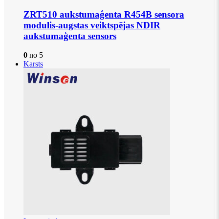
ZRT510 aukstumaģenta R454B sensora
modulis-augstas veiktspējas NDIR
aukstumaģenta sensors
0
no 5
Karsts