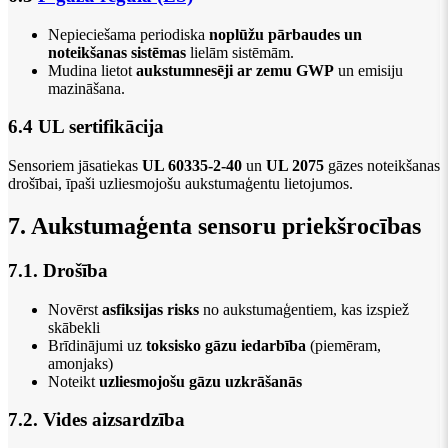
Nepieciešama periodiska
noplūžu pārbaudes un
noteikšanas sistēmas
lielām sistēmām.
Mudina lietot
aukstumnesēji ar zemu GWP
un emisiju
mazināšana.
6.4 UL sertifikācija
Sensoriem jāsatiekas
UL 60335-2-40
un
UL 2075
gāzes noteikšanas
drošībai, īpaši uzliesmojošu aukstumaģentu lietojumos.
7. Aukstumaģenta sensoru priekšrocības
7.1. Drošība
Novērst
asfiksijas risks
no aukstumaģentiem, kas izspiež
skābekli
Brīdinājumi uz
toksisko gāzu iedarbība
(piemēram,
amonjaks)
Noteikt
uzliesmojošu gāzu uzkrāšanās
7.2. Vides aizsardzība