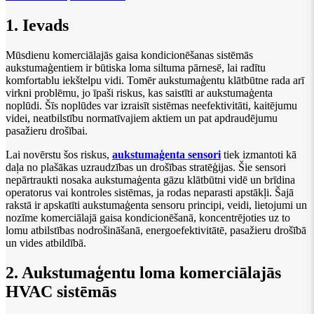
1. Ievads
Mūsdienu komerciālajās gaisa kondicionēšanas sistēmās
aukstumaģentiem ir būtiska loma siltuma pārnesē, lai radītu
komfortablu iekštelpu vidi. Tomēr aukstumaģentu klātbūtne rada arī
virkni problēmu, jo īpaši riskus, kas saistīti ar aukstumaģenta
noplūdi. Šīs noplūdes var izraisīt sistēmas neefektivitāti, kaitējumu
videi, neatbilstību normatīvajiem aktiem un pat apdraudējumu
pasažieru drošībai.
Lai novērstu šos riskus,
aukstumaģenta sensori
tiek izmantoti kā
daļa no plašākas uzraudzības un drošības stratēģijas. Šie sensori
nepārtraukti nosaka aukstumaģenta gāzu klātbūtni vidē un brīdina
operatorus vai kontroles sistēmas, ja rodas neparasti apstākļi. Šajā
rakstā ir apskatīti aukstumaģenta sensoru principi, veidi, lietojumi un
nozīme komerciālajā gaisa kondicionēšanā, koncentrējoties uz to
lomu atbilstības nodrošināšanā, energoefektivitātē, pasažieru drošībā
un vides atbildībā.
2. Aukstumaģentu loma komerciālajās
HVAC sistēmās