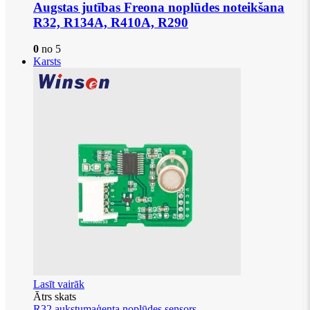
Augstas jutības Freona noplūdes noteikšana
R32, R134A, R410A, R290
0
no 5
Karsts
Lasīt vairāk
Ātrs skats
R32 aukstumaģenta noplūdes sensors