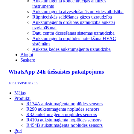
Aukstumaģenta koncentrācijas analīzes
instruments
Aukstumaģenta atveseļošanās un vides atbilstība
Rūpnieciskās saldēšanas gāzes uzraudzība
Aukstumaģenta drošības uzraudzība aukstai
uzglabāšanai
Datu centra dzesēšanas sistēmas uzraudzība
Aukstumaģenta noplūdes noteikšana HVAC
sistēmām
Aukstās ķēdes aukstumaģenta uzraudzība
Blogot
Saskare
WhatsApp 24h tiešsaistes pakalpojums
+8618595618735
Mājas
Produkti
R134A aukstumaģenta noplūdes sensors
R290 aukstumaģenta noplūdes sensors
R32 aukstumaģenta noplūdes sensors
R410a aukstumaģenta noplūdes sensors
R454B aukstumaģenta noplūdes sensors
Pret