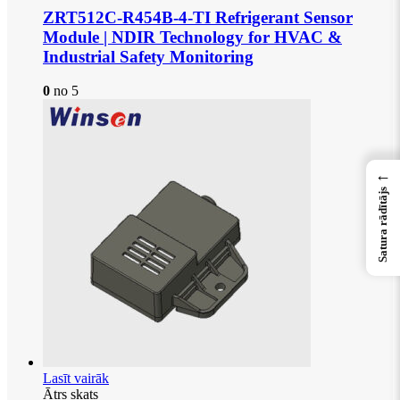
ZRT512C-R454B-4-TI Refrigerant Sensor
Module | NDIR Technology for HVAC &
Industrial Safety Monitoring
0
no 5
←
Satura rādītājs
Lasīt vairāk
Ātrs skats