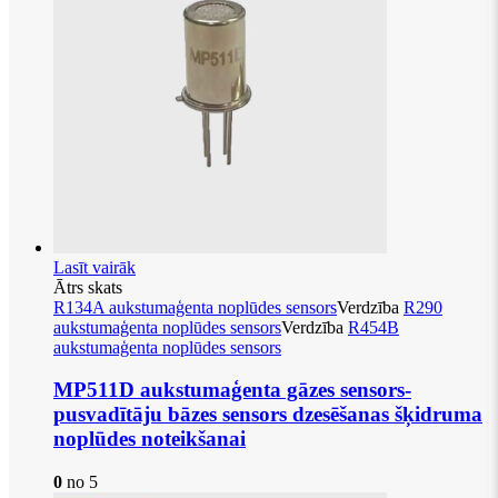
Lasīt vairāk
Ātrs skats
R134A aukstumaģenta noplūdes sensors
Verdzība
R290
aukstumaģenta noplūdes sensors
Verdzība
R454B
aukstumaģenta noplūdes sensors
MP511D aukstumaģenta gāzes sensors-
pusvadītāju bāzes sensors dzesēšanas šķidruma
noplūdes noteikšanai
0
no 5