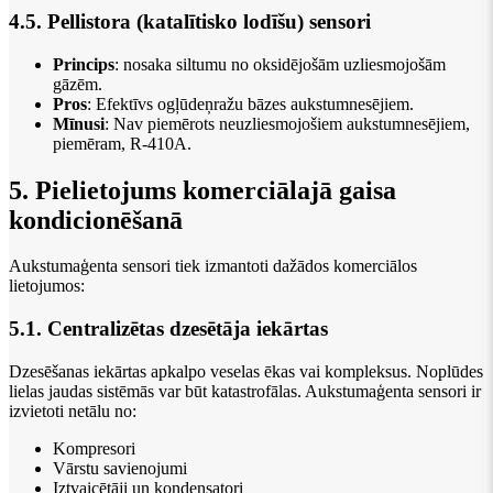
4.5. Pellistora (katalītisko lodīšu) sensori
Princips
: nosaka siltumu no oksidējošām uzliesmojošām
gāzēm.
Pros
: Efektīvs ogļūdeņražu bāzes aukstumnesējiem.
Mīnusi
: Nav piemērots neuzliesmojošiem aukstumnesējiem,
piemēram, R-410A.
5. Pielietojums komerciālajā gaisa
kondicionēšanā
Aukstumaģenta sensori tiek izmantoti dažādos komerciālos
lietojumos:
5.1. Centralizētas dzesētāja iekārtas
Dzesēšanas iekārtas apkalpo veselas ēkas vai kompleksus. Noplūdes
lielas jaudas sistēmās var būt katastrofālas. Aukstumaģenta sensori ir
izvietoti netālu no:
Kompresori
Vārstu savienojumi
Iztvaicētāji un kondensatori