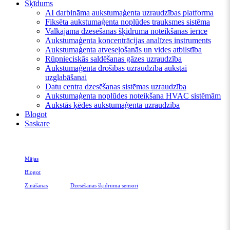
Šķīdums
AI darbināma aukstumaģenta uzraudzības platforma
Fiksēta aukstumaģenta noplūdes trauksmes sistēma
Valkājama dzesēšanas šķidruma noteikšanas ierīce
Aukstumaģenta koncentrācijas analīzes instruments
Aukstumaģenta atveseļošanās un vides atbilstība
Rūpnieciskās saldēšanas gāzes uzraudzība
Aukstumaģenta drošības uzraudzība aukstai
uzglabāšanai
Datu centra dzesēšanas sistēmas uzraudzība
Aukstumaģenta noplūdes noteikšana HVAC sistēmām
Aukstās ķēdes aukstumaģenta uzraudzība
Blogot
Saskare
Mājas
Blogot
Zināšanas
Verdzība
Dzesēšanas šķidruma sensori
Aukstumaģenta sensori komerciālā gaisa kondicionēšanai: tehnoloģija,
lietojumprogrammas un ietekme uz rūpniecību