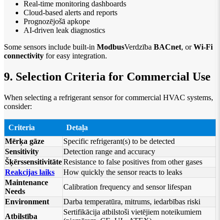
Real-time monitoring dashboards
Cloud-based alerts and reports
Prognozējošā apkope
AI-driven leak diagnostics
Some sensors include built-in
Modbus
Verdzība
BACnet
, or
Wi-Fi
connectivity
for easy integration.
9. Selection Criteria for Commercial Use
When selecting a refrigerant sensor for commercial HVAC systems,
consider:
Criteria
Detaļa
Mērķa gāze
Specific refrigerant(s) to be detected
Sensitivity
Detection range and accuracy
Šķērssensitivitāte
Resistance to false positives from other gases
Reakcijas laiks
How quickly the sensor reacts to leaks
Maintenance
Calibration frequency and sensor lifespan
Needs
Environment
Darba temperatūra, mitrums, iedarbības riski
Sertifikācija atbilstoši vietējiem noteikumiem
Atbilstība