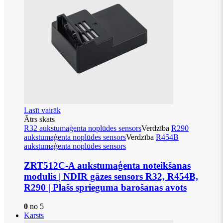
Lasīt vairāk
Ātrs skats
R32 aukstumaģenta noplūdes sensors
Verdzība
R290
aukstumaģenta noplūdes sensors
Verdzība
R454B
aukstumaģenta noplūdes sensors
ZRT512C-A aukstumaģenta noteikšanas
modulis | NDIR gāzes sensors R32, R454B,
R290 | Plašs sprieguma barošanas avots
0
no 5
Karsts