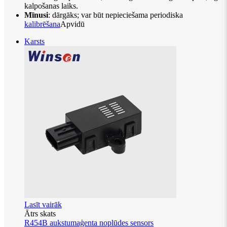
kalpošanas laiks.
Mīnusi
: dārgāks; var būt nepieciešama periodiska
kalibrēšana
Apvidū
Karsts
Lasīt vairāk
Ātrs skats
R454B aukstumaģenta noplūdes sensors