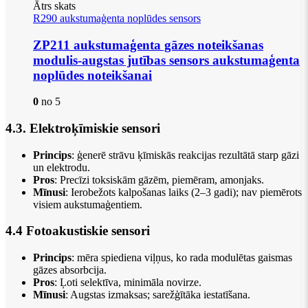
Ātrs skats
R290 aukstumaģenta noplūdes sensors
ZP211 aukstumaģenta gāzes noteikšanas
modulis-augstas jutības sensors aukstumaģenta
noplūdes noteikšanai
0
no 5
4.3. Elektroķīmiskie sensori
Princips
: ģenerē strāvu ķīmiskās reakcijas rezultātā starp gāzi
un elektrodu.
Pros
: Precīzi toksiskām gāzēm, piemēram, amonjaks.
Mīnusi
: Ierobežots kalpošanas laiks (2–3 gadi); nav piemērots
visiem aukstumaģentiem.
4.4 Fotoakustiskie sensori
Princips
: mēra spiediena viļņus, ko rada modulētas gaismas
gāzes absorbcija.
Pros
: Ļoti selektīva, minimāla novirze.
Mīnusi
: Augstas izmaksas; sarežģītāka iestatīšana.