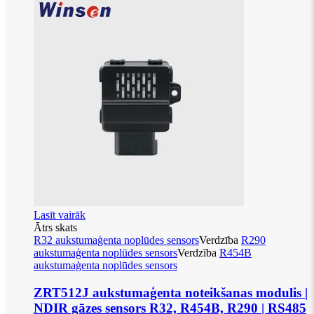
Lasīt vairāk
Ātrs skats
R32 aukstumaģenta noplūdes sensors
Verdzība
R290
aukstumaģenta noplūdes sensors
Verdzība
R454B
aukstumaģenta noplūdes sensors
ZRT512J aukstumaģenta noteikšanas modulis |
NDIR gāzes sensors R32, R454B, R290 | RS485