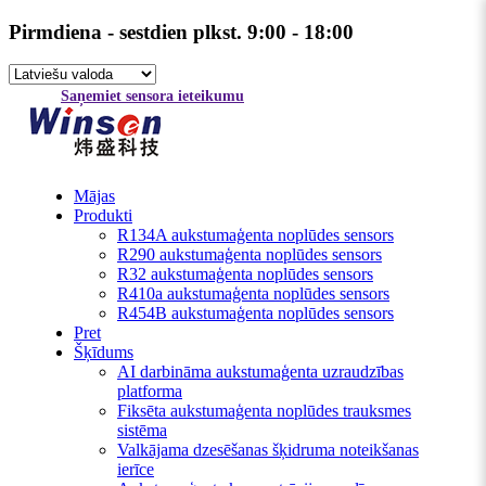
Pirmdiena - sestdien plkst. 9:00 - 18:00
Saņemiet sensora ieteikumu
Mājas
Produkti
R134A aukstumaģenta noplūdes sensors
R290 aukstumaģenta noplūdes sensors
R32 aukstumaģenta noplūdes sensors
R410a aukstumaģenta noplūdes sensors
R454B aukstumaģenta noplūdes sensors
Pret
Šķīdums
AI darbināma aukstumaģenta uzraudzības
platforma
Fiksēta aukstumaģenta noplūdes trauksmes
sistēma
Valkājama dzesēšanas šķidruma noteikšanas
ierīce