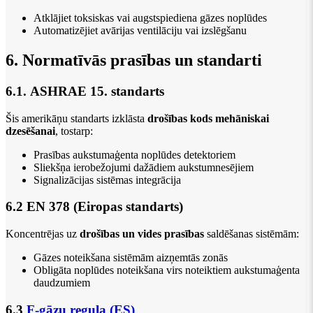
Atklājiet toksiskas vai augstspiediena gāzes noplūdes
Automatizējiet avārijas ventilāciju vai izslēgšanu
6. Normatīvās prasības un standarti
6.1. ASHRAE 15. standarts
Šis amerikāņu standarts izklāsta
drošības kods mehāniskai
dzesēšanai
, tostarp:
Prasības aukstumaģenta noplūdes detektoriem
Sliekšņa ierobežojumi dažādiem aukstumnesējiem
Signalizācijas sistēmas integrācija
6.2 EN 378 (Eiropas standarts)
Koncentrējas uz
drošības un vides prasības
saldēšanas sistēmām:
Gāzes noteikšana sistēmām aizņemtās zonās
Obligāta noplūdes noteikšana virs noteiktiem aukstumaģenta
daudzumiem
6.3
F-gāzu regula (ES)