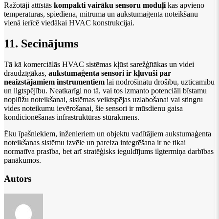
Ražotāji attīstās
kompakti vairāku sensoru moduļi
kas apvieno
temperatūras, spiediena, mitruma un aukstumaģenta noteikšanu
vienā ierīcē viedākai HVAC konstrukcijai.
11. Secinājums
Tā kā komerciālās HVAC sistēmas kļūst sarežģītākas un videi
draudzīgākas,
aukstumaģenta sensori ir kļuvuši par
neaizstājamiem instrumentiem
lai nodrošinātu drošību, uzticamību
un ilgtspējību. Neatkarīgi no tā, vai tos izmanto potenciāli bīstamu
noplūžu noteikšanai, sistēmas veiktspējas uzlabošanai vai stingru
vides noteikumu ievērošanai, šie sensori ir mūsdienu gaisa
kondicionēšanas infrastruktūras stūrakmens.
Ēku īpašniekiem, inženieriem un objektu vadītājiem aukstumaģenta
noteikšanas sistēmu izvēle un pareiza integrēšana ir ne tikai
normatīva prasība, bet arī stratēģisks ieguldījums ilgtermiņa darbības
panākumos.
Autors