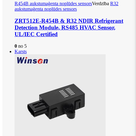
R454B aukstumaģenta noplūdes sensors
Verdzība
R32
aukstumaģenta noplūdes sensors
ZRT512E-R454B & R32 NDIR Refrigerant
Detection Module, RS485 HVAC Sensor,
UL/IEC Certified
0
no 5
Karsts