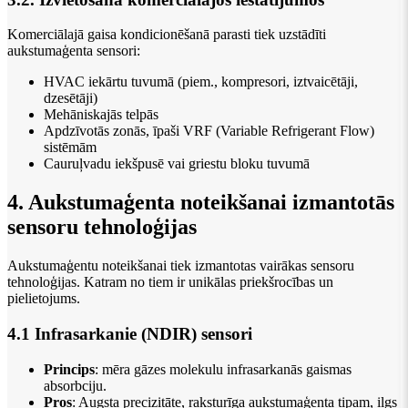
Komerciālajā gaisa kondicionēšanā parasti tiek uzstādīti
aukstumaģenta sensori:
HVAC iekārtu tuvumā (piem., kompresori, iztvaicētāji,
dzesētāji)
Mehāniskajās telpās
Apdzīvotās zonās, īpaši VRF (Variable Refrigerant Flow)
sistēmām
Cauruļvadu iekšpusē vai griestu bloku tuvumā
4. Aukstumaģenta noteikšanai izmantotās
sensoru tehnoloģijas
Aukstumaģentu noteikšanai tiek izmantotas vairākas sensoru
tehnoloģijas. Katram no tiem ir unikālas priekšrocības un
pielietojums.
4.1 Infrasarkanie (NDIR) sensori
Princips
: mēra gāzes molekulu infrasarkanās gaismas
absorbciju.
Pros
: Augsta precizitāte, raksturīga aukstumaģenta tipam, ilgs