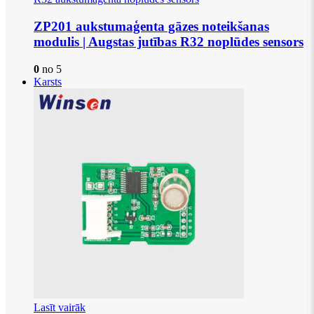
ZP201 aukstumaģenta gāzes noteikšanas
modulis | Augstas jutības R32 noplūdes sensors
0
no 5
Karsts
Lasīt vairāk