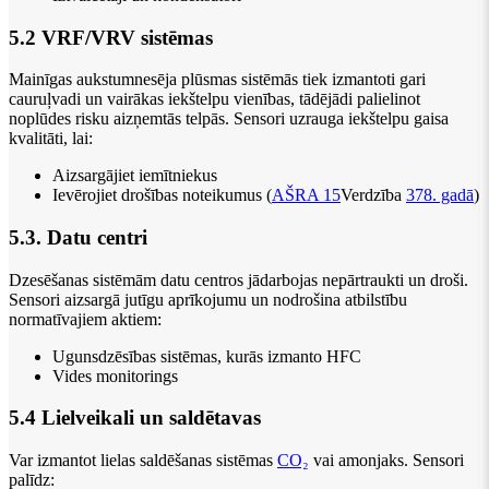
5.2 VRF/VRV sistēmas
Mainīgas aukstumnesēja plūsmas sistēmās tiek izmantoti gari
cauruļvadi un vairākas iekštelpu vienības, tādējādi palielinot
noplūdes risku aizņemtās telpās. Sensori uzrauga iekštelpu gaisa
kvalitāti, lai:
Aizsargājiet iemītniekus
Ievērojiet drošības noteikumus (
AŠRA 15
Verdzība
378. gadā
)
5.3. Datu centri
Dzesēšanas sistēmām datu centros jādarbojas nepārtraukti un droši.
Sensori aizsargā jutīgu aprīkojumu un nodrošina atbilstību
normatīvajiem aktiem:
Ugunsdzēsības sistēmas, kurās izmanto HFC
Vides monitorings
5.4 Lielveikali un saldētavas
Var izmantot lielas saldēšanas sistēmas
CO₂
vai amonjaks. Sensori
palīdz: