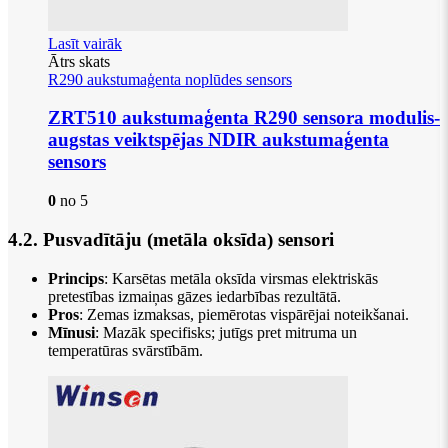
Lasīt vairāk
Ātrs skats
R290 aukstumaģenta noplūdes sensors
ZRT510 aukstumaģenta R290 sensora modulis-
augstas veiktspējas NDIR aukstumaģenta
sensors
0
no 5
4.2. Pusvadītāju (metāla oksīda) sensori
Princips
: Karsētas metāla oksīda virsmas elektriskās
pretestības izmaiņas gāzes iedarbības rezultātā.
Pros
: Zemas izmaksas, piemērotas vispārējai noteikšanai.
Mīnusi
: Mazāk specifisks; jutīgs pret mitruma un
temperatūras svārstībām.