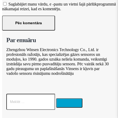
Saglabājiet manu vārdu, e -pastu un vietni šajā pārlūkprogrammā
nākamajai reizei, kad es komentēju.
Par emuāru
Zhengzhou Winsen Electronics Technology Co., Ltd. ir
profesionāls ražotājs, kas specializējas gāzes sensoros un
moduļos, ko 1990. gados uzsāka neliela komanda, veiksmīgi
izstrādāja savu pirmo pusvadītāju sensoru. Pēc vairāk nekā 30
gadu pieauguma un paplašināšanās Vinsens ir kļuvis par
vadošo sensoru risinājumu nodrošinātāju