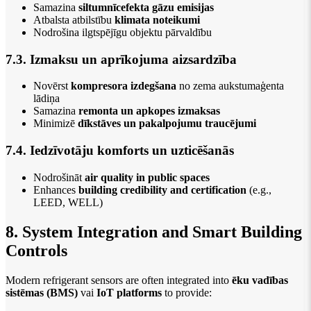
Samazina
siltumnīcefekta gāzu emisijas
Atbalsta atbilstību
klimata noteikumi
Nodrošina ilgtspējīgu objektu pārvaldību
7.3. Izmaksu un aprīkojuma aizsardzība
Novērst
kompresora izdegšana
no zema aukstumaģenta
lādiņa
Samazina
remonta un apkopes izmaksas
Minimizē
dīkstāves un pakalpojumu traucējumi
7.4. Iedzīvotāju komforts un uzticēšanās
Nodrošināt
air quality in public spaces
Enhances
building credibility and certification
(e.g.,
LEED, WELL)
8. System Integration and Smart Building
Controls
Modern refrigerant sensors are often integrated into
ēku vadības
sistēmas (BMS)
vai
IoT platforms
to provide: