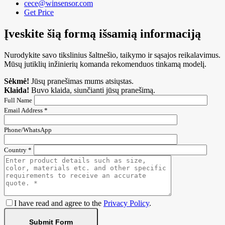
cece@winsensor.com
Get Price
Įveskite šią formą išsamią informaciją
Nurodykite savo tikslinius šaltnešio, taikymo ir sąsajos reikalavimus.
Mūsų jutiklių inžinierių komanda rekomenduos tinkamą modelį.
Sėkmė!
Jūsų pranešimas mums atsiųstas.
Klaida!
Buvo klaida, siunčianti jūsų pranešimą.
Full Name
Email Address *
Phone/WhatsApp
Country *
I have read and agree to the
Privacy Policy
.