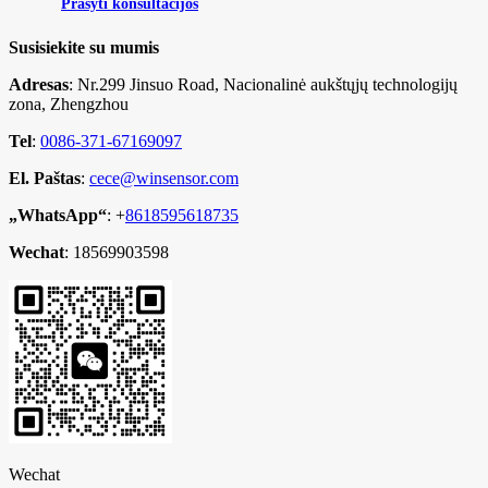
Prašyti konsultacijos
Susisiekite su mumis
Adresas
: Nr.299 Jinsuo Road, Nacionalinė aukštųjų technologijų
zona, Zhengzhou
Tel
:
0086-371-67169097
El. Paštas
:
cece@winsensor.com
„WhatsApp“
: +
8618595618735
Wechat
: 18569903598
Wechat