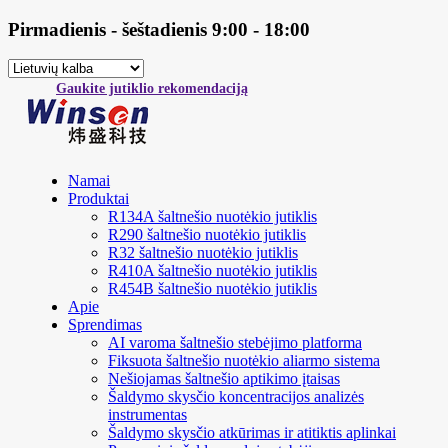
Pirmadienis - šeštadienis 9:00 - 18:00
Gaukite jutiklio rekomendaciją
Namai
Produktai
R134A šaltnešio nuotėkio jutiklis
R290 šaltnešio nuotėkio jutiklis
R32 šaltnešio nuotėkio jutiklis
R410A šaltnešio nuotėkio jutiklis
R454B šaltnešio nuotėkio jutiklis
Apie
Sprendimas
AI varoma šaltnešio stebėjimo platforma
Fiksuota šaltnešio nuotėkio aliarmo sistema
Nešiojamas šaltnešio aptikimo įtaisas
Šaldymo skysčio koncentracijos analizės
instrumentas
Šaldymo skysčio atkūrimas ir atitiktis aplinkai