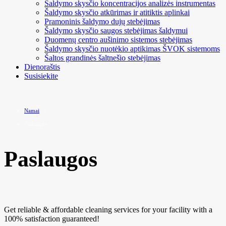
Šaldymo skysčio koncentracijos analizės instrumentas
Šaldymo skysčio atkūrimas ir atitiktis aplinkai
Pramoninis šaldymo dujų stebėjimas
Šaldymo skysčio saugos stebėjimas šaldymui
Duomenų centro aušinimo sistemos stebėjimas
Šaldymo skysčio nuotėkio aptikimas ŠVOK sistemoms
Šaltos grandinės šaltnešio stebėjimas
Dienoraštis
Susisiekite
Namai
Paslaugos
Paslaugos
Get reliable & affordable cleaning services for your facility with a
100% satisfaction guaranteed!