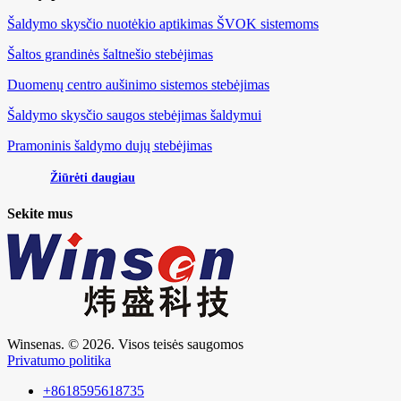
Šaldymo skysčio nuotėkio aptikimas ŠVOK sistemoms
Šaltos grandinės šaltnešio stebėjimas
Duomenų centro aušinimo sistemos stebėjimas
Šaldymo skysčio saugos stebėjimas šaldymui
Pramoninis šaldymo dujų stebėjimas
Žiūrėti daugiau
Sekite mus
Winsenas. © 2026. Visos teisės saugomos
Privatumo politika
+8618595618735