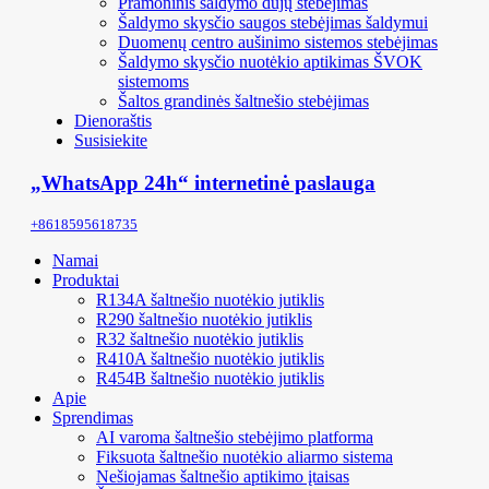
Pramoninis šaldymo dujų stebėjimas
Šaldymo skysčio saugos stebėjimas šaldymui
Duomenų centro aušinimo sistemos stebėjimas
Šaldymo skysčio nuotėkio aptikimas ŠVOK
sistemoms
Šaltos grandinės šaltnešio stebėjimas
Dienoraštis
Susisiekite
„WhatsApp 24h“ internetinė paslauga
+8618595618735
Namai
Produktai
R134A šaltnešio nuotėkio jutiklis
R290 šaltnešio nuotėkio jutiklis
R32 šaltnešio nuotėkio jutiklis
R410A šaltnešio nuotėkio jutiklis
R454B šaltnešio nuotėkio jutiklis
Apie
Sprendimas
AI varoma šaltnešio stebėjimo platforma
Fiksuota šaltnešio nuotėkio aliarmo sistema
Nešiojamas šaltnešio aptikimo įtaisas