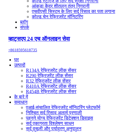
कोल्ड स्टोरेज के लिए सर्द सुरक्षा निगरानी
आंकड़ा केंद्र शीतलन तंत्र निगरानी
एचवीएसी सिस्टम के लिए सर्द रिसाव का पता लगाना
कोल्ड चेन रेफ्रिजरेंट मॉनिटरिंग
ब्लॉग
संपर्क
व्हाट्सएप 24 एच ऑनलाइन सेवा
+8618595618735
घर
उत्पादों
R134A रेफ्रिजरेंट लीक सेंसर
R290 रेफ्रिजरेंट लीक सेंसर
R32 रेफ्रिजरेंट लीक सेंसर
R410A रेफ्रिजरेंट लीक सेंसर
R454B रेफ्रिजरेंट लीक सेंसर
के बारे में
समाधान
एआई-संचालित रेफ्रिजरेंट मॉनिटरिंग प्लेटफॉर्म
निश्चित सर्द रिसाव अलार्म प्रणाली
पहनने योग्य रेफ्रिजरेंट डिटेक्शन डिवाइस
सर्द एकाग्रता विश्लेषण साधन
सर्द वसूली और पर्यावरण अनुपालन