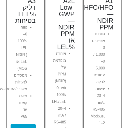
A3
A2L
A1
HFC/HFO
Low-
דליק —
%LEL
GWP
—
NDIR
—
בטיחות
NDIR
PPM
טווח:
PPM
טווחים
0–
או
אופייניים:
100%
%LEL
0–
LEL
אזהרה
1,000 /
(NDIR-
מוקדמת
0–
LEL או
של
5,000
MOS)
PPM
עמודים
ממסרים
(NDIR)
לדקה
לנעילות
ו/או 0-
יציאות:
מאוורר/התנעה-עצ
100%
4–20
מארז
LFL/LEL
mA,
קשיח
4–20
RS-485
עד
mA /
Modbus,
IP65
RS-485
1–2