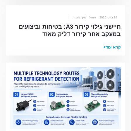
19 ביוני 2025
מנהל
אין תגובות
חיישני גילוי קירור A3: בטיחות וביצועים
במעקב אחר קירור דליק מאוד
WhatsApp
WeChat
מוצרים חמים
קרא עוד+
חיישן R290
חיישן R454B
חיישן R32
חיישן R410
חיישן R454B
הפיתרון שלנו
איתור דליפות קירור למערכות HVAC
ניטור קירור שרשרת קרה