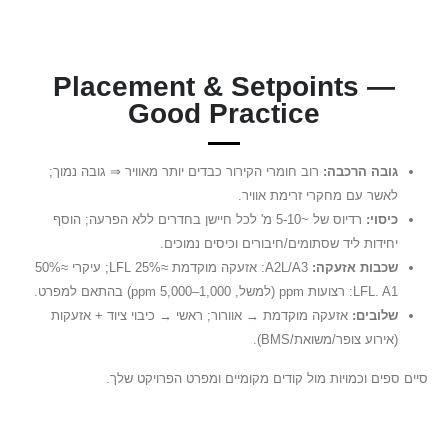
Placement & Setpoints —
Good Practice
גובה הרכבה:
רוב חומרי הקירור כבדים יותר מאוויר ⇒ גובה נמוך;
לאשר עם מחקרי זרימת אוויר.
כיסוי:
רדיוס של ~5-10 מ' לכל חיישן בחדרים ללא הפרעה; הוסף
יחידות ליד שסתומים/חיבורים וכיסים נמוכים.
שכבות אזעקה:
A2L/A3: אזעקה מוקדמת ≈25% LFL; עיקרי ≈50%
LFL. A1: רצועות ppm (למשל, 1,000–5,000 ppm) בהתאם למפרט.
שלובים:
אזעקה מוקדמת → אוורור; ראשי → כיבוי ציוד + אזעקות
(אירוע צופר/משואת/BMS).
סיים ספים וכמויות מול קודים מקומיים ומפרט הפרויקט שלך.