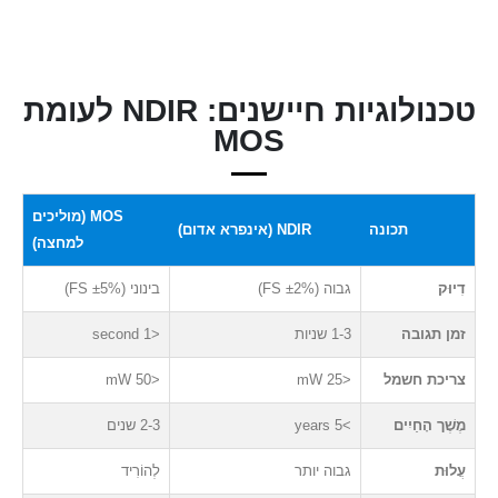
טכנולוגיות חיישנים: NDIR לעומת
MOS
MOS (מוליכים
תכונה
NDIR (אינפרא אדום)
למחצה)
דִיוּק
גבוה (±2% FS)
בינוני (±5% FS)
זמן תגובה
1-3 שניות
<1 second
צריכת חשמל
<25 mW
<50 mW
מֶשֶׁך הָחַיִים
>5 years
2-3 שנים
עֲלוּת
גבוה יותר
לְהוֹרִיד