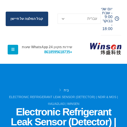
יום שני
- שבת
9:00
קבל המלצה על חיישן
בבוקר
-
18:00
שירות מקוון WhatsApp 24 שעות
+8618595618735
בַּיִת
ELECTRONIC REFRIGERANT LEAK SENSOR (DETECTOR) | NDIR & MOS |
A1/A2L/A3 | WINSEN®
Electronic Refrigerant
Leak Sensor (Detector) |