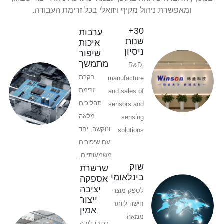
ומאפשרת ניהול מקיף ויזואלי בכל זרימת העבודה.
30+
ערבות
שנות
איכות
ניסיון
שיפור
מתמשך
R&D,
בקרת
manufacture
זרימת
and sales of
תהליכים
sensors and
מלאה
sensing
ונוקשה, יחד
solutions.
עם שיפורים
משמעותיים.
שוק
שרשרת
בינלאומי
אספקה
יציבה
לספק מוצרי
ייצור
חישה ליותר
אמין
ממאה
רכיבי ליבה