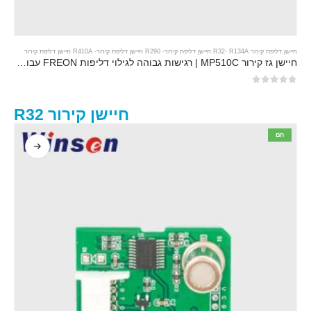
חיישן דליפת קירור R32
R134A חיישן דליפת קירור
-
-
R290 חיישן דליפת קירור
-
R410A חיישן דליפת קירור
חיישן גז קירור MP510C | רגישות גבוהה לגילוי דליפות FREON עבור R32, R134A, R410A, R290
0
מתוך 5
חיישן קירור R32
חַם