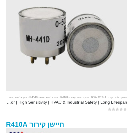
חיישן דליפת קירור R32
R134A חיישן דליפת קירור
-
-
R410A חיישן דליפת קירור
-
R454B חיישן דליפת קירור
MH-441D NDIR Infrared Refrigerant Sensor | High Sensitivity | HVAC & Industrial Safety | Long Lifespan
0
מתוך 5
חיישן קירור R410A