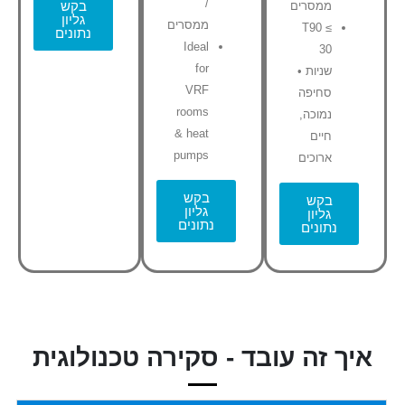
/
בקש
ממסרים
גליון
ממסרים
T90 ≤
נתונים
Ideal
30
for
שניות •
VRF
סחיפה
rooms
נמוכה,
& heat
חיים
pumps
ארוכים
בקש
בקש
גליון
גליון
נתונים
נתונים
איך זה עובד - סקירה טכנולוגית