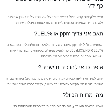
כף יד?
חיישן אלקטרוני קבוע פועל ברציפות ומפעיל אזעקות/נעילות באופן אוטומטי.
גלאים כף יד משמשים טכנאים לאיתור נזילות קטנות במהלך השירות.
האם אני צריך ppm או %LEL?
השתמש ב-ppm (NDIR) לאזהרה מוקדמת ולניטור נוחות/תהליך. השתמש ב-
%LEL (MOS/NDIR-LEL) כדי להניע מנעולים בטיחותיים עבור נוזלי קירור
A2L/A3. מתקנים רבים פורסים את שני השכבות.
איפה כדאי להרכיב חיישנים?
קרוב למקורות דליפה סבירים (מדחסים, שסתומים, מפרקים) ונקודות צבירה
נמוכות; רוב חומרי הקירור צפופים יותר מאוויר, כך שהרכבה נמוכה אופיינית.
מהו מרווח הכיול?
12-24 חודשים הוא נפוץ, עם בדיקות בליטות תקופתיות המבוססות על