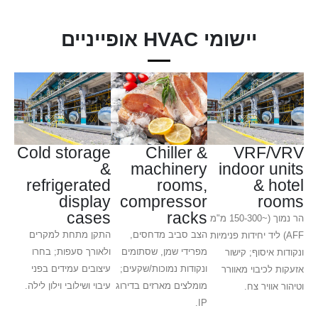
יישומי HVAC אופייניים
Cold storage
Chiller &
VRF/VRV
&
machinery
indoor units
refrigerated
rooms,
& hotel
display
compressor
rooms
cases
racks
הר נמוך (~150-300 מ"מ
הצב סביב מדחסים,
התקן מתחת למקרים
AFF) ליד יחידות פנימיות
מפרידי שמן, שסתומים
ולאורך סעפות; בחרו
ונקודות איסוף; קישור
ונקודות נמוכות/שקעים;
עיצובים עמידים בפני
אזעקות לכיבוי מאוורר
מומלצים מארזים בדירוג
עיבוי ושילובי וילון לילה.
וטיהור אוויר צח.
IP.