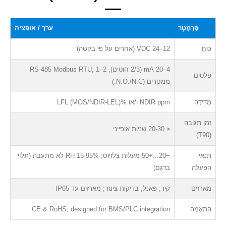
פָּרָמֶטֶר
ערך / אופציה
כּוֹחַ
12–24 VDC (אחרים על פי בקשה)
4–20 mA (2/3 חוטים), RS-485 Modbus RTU, 1–2
פלטים
ממסרים (N.O./N.C.)
מְדִידָה
NDIR ppm ו/או %LFL (MOS/NDIR-LEL)
זמן תגובה
≤ 20-30 שניות אופייני
(T90)
תנאי
−20...+50 מעלות צלזיוס; 15-95% RH לא מתעבה (תלוי
הפעלה
בדגם)
מארזים
קיר, פאנל, בדיקות צינור; מארזים עד IP65
הַתאָמָה
CE & RoHS; designed for BMS/PLC integration