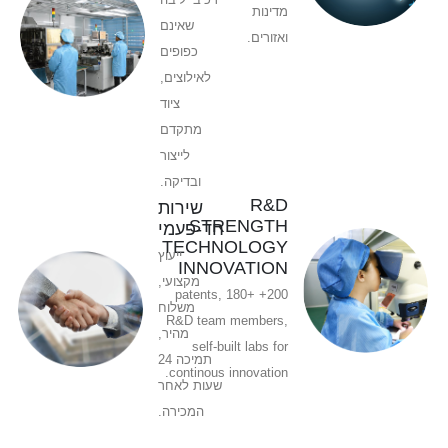
מדינות
שאינם
ואזורים.
כפופים
לאילוצים,
ציוד
מתקדם
לייצור
ובדיקה.
R&D
שירות
STRENGTH
חד-פעמי
TECHNOLOGY
ייעוץ
INNOVATION
מקצועי,
200+ patents, 180+
משלוח
R&D team members,
מהיר,
self-built labs for
תמיכה 24
continous innovation.
שעות לאחר
המכירה.