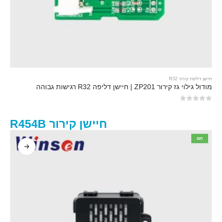
חיישן דליפת קירור R32
מודול גילוי גז קירור ZP201 | חיישן דליפה R32 רגישות גבוהה
0
מתוך 5
חיישן קירור R454B
חַם