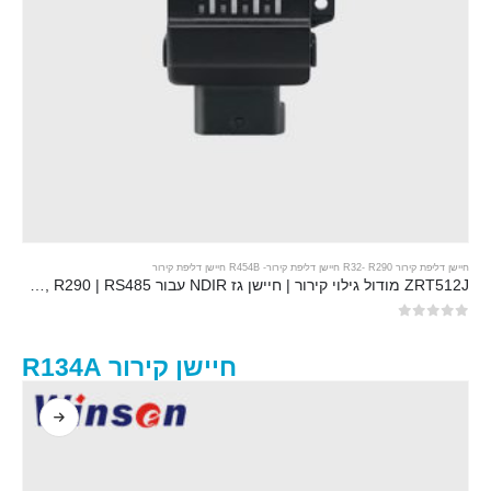
חיישן דליפת קירור R32
R290 חיישן דליפת קירור
-
-
R454B חיישן דליפת קירור
ZRT512J מודול גילוי קירור | חיישן גז NDIR עבור R32, R454B, R290 | RS485 תקשורת
0
מתוך 5
חיישן קירור R134A