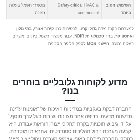
השימוש הטוב
Safety-critical HVAC &
מכשירי חשמל בעלות
ביותר
commercial
נמוכה
למערכות בקנה מידה גדול וקריטי לבטיחות כמו
קירור אזורי, בתי מלון
ואחסון קר
, בחר
טכנולוגיית NDIR
. עבור מכשירי חשמל ביתיים ומוצרים
בעלות נמוכה,
חיישני MOS
לספק חלופה חסכונית.
מדוע לקוחות גלובליים בוחרים
בנו?
החברה דבקת בעקביות במדיניות האיכות של "אומנות עדינה,
חדשנות מדעית, רדיפה אחר מצוינות ושירות בעל ערך מוסף."
על ידי גיבוש תוכניות בקרת תהליכי ייצור והוראות עבודה, היא
קבעה מערכת ניהול תהליכים סטנדרטית, אחראית ומוסדרת.
בנוסף, החברה פיתחה באופן עצמאי מערכת ניהול ייצור MES,