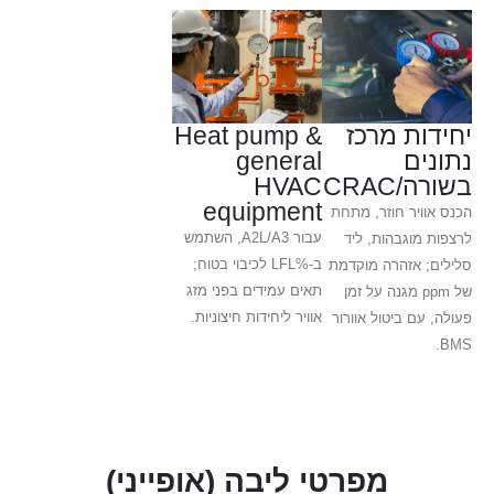
יחידות מרכז
Heat pump &
נתונים
general
בשורה/CRAC
HVAC
equipment
הכנס אוויר חוזר, מתחת
עבור A2L/A3, השתמש
לרצפות מוגבהות, ליד
ב-%LFL לכיבוי בטוח;
סלילים; אזהרה מוקדמת
תאים עמידים בפני מזג
של ppm מגנה על זמן
אוויר ליחידות חיצוניות.
פעולה, עם ביטול אוורור
BMS.
מפרטי ליבה (אופייני)