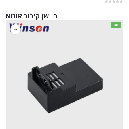
0
מתוך 5
חיישן קירור NDIR
חַם