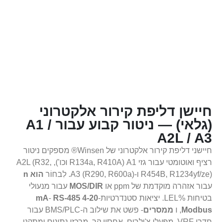
חיישן דליפת קירור אלקטרוני
(גלאי) — ניטור קבוע עבור A1 /
A2L / A3
חיישני דליפת קירור אלקטרוני של Winsen® מספקים ניטור
רציף ואוטומטי עבור גזי A1 (R134a, R410A וכו'), A2L (R32,
R454B, R1234yf/ze) ו-A3 (R290, R600a). לִבחוֹר
הוא n
עבור אזהרה מוקדמת של ppm או
MOS/DIR
עבור מנעולי
בטיחות %LEL. יציאות סטנדרטיות-
4-20 mA
RS-485
-
Modbus
, ו
ממסרים
- פשט את שילוב ה-BMS/PLC עבור
חדרי VRF, מפעלי צ'ילרים, אחסון קר, מרכזי נתונים ומתקני