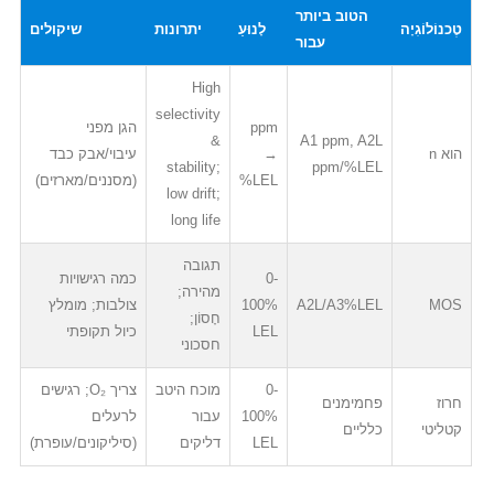
הטוב ביותר
טֶכנוֹלוֹגִיָה
לָנוּעַ
יתרונות
שיקולים
עבור
High
selectivity
ppm
הגן מפני
&
A1 ppm, A2L
הוא n
→
עיבוי/אבק כבד
stability;
ppm/%LEL
%LEL
(מסננים/מארזים)
low drift;
long life
תגובה
0-
כמה רגישויות
מהירה;
MOS
A2L/A3%LEL
100%
צולבות; מומלץ
חָסוֹן;
LEL
כיול תקופתי
חסכוני
0-
מוכח היטב
צריך O₂; רגישים
חרוז
פחמימנים
100%
עבור
לרעלים
קטליטי
כלליים
LEL
דליקים
(סיליקונים/עופרת)