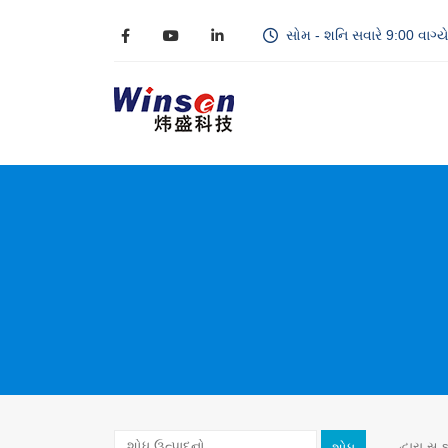
સોમ - શનિ સવારે 9:00 વાગ્યે 
દ્વારા સ s