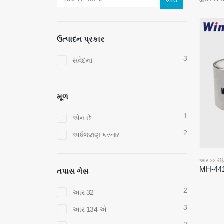
શોધ
ઉત્પાદન પ્રકાર
3
સંવેદના
મૂળ
1
એન છે
2
અર્ધજક્ષણ કરનાર
આર 32 રેફ્
તપાસ ગેસ
2
આર 32
3
આર 134 એ