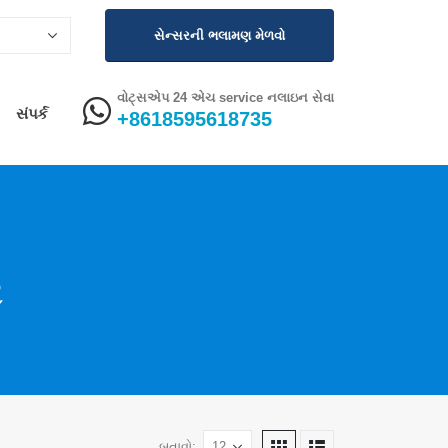
સેન્સરની ભલામણ મેળવો
વોટ્સએપ 24 એચ service નલાઇન સેવા
સંપર્ક
+8618595618735
ર
બતાવો: