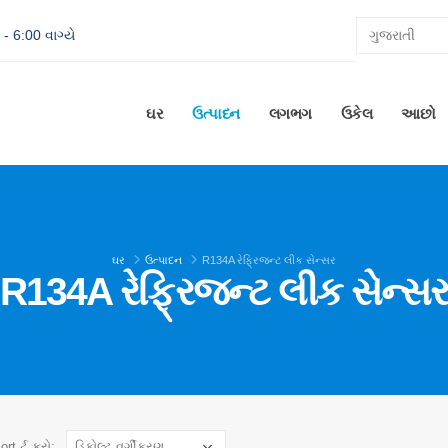
- 6:00 વાગ્યે
ઘર
ઉત્પાદન
લગભગ
ઉકેલ
આછો
ઘર
ઉત્પાદન
R134A રેફ્રિજન્ટ લીક સેન્સર
R134A રેફ્રિજન્ટ લીક સેન્સ
ort ર્ટ કરો: