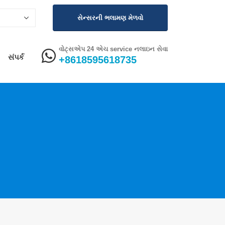
સેન્સરની ભલામણ મેળવો
વોટ્સએપ 24 એચ service નલાઇન સેવા
સંપર્ક
+8618595618735