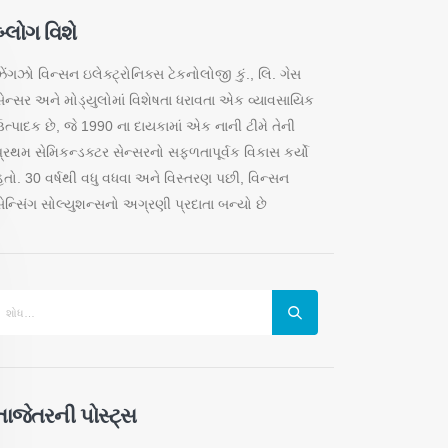
બ્લોગ વિશે
ેંગઝો વિન્સન ઇલેક્ટ્રોનિક્સ ટેકનોલોજી કું., લિ. ગેસ
સેન્સર અને મોડ્યુલોમાં વિશેષતા ધરાવતા એક વ્યાવસાયિક
ઉત્પાદક છે, જે 1990 ના દાયકામાં એક નાની ટીમે તેની
પ્રથમ સેમિકન્ડક્ટર સેન્સરનો સફળતાપૂર્વક વિકાસ કર્યો
હતો. 30 વર્ષથી વધુ વધવા અને વિસ્તરણ પછી, વિન્સન
સેન્સિંગ સોલ્યુશન્સનો અગ્રણી પ્રદાતા બન્યો છે
તાજેતરની પોસ્ટ્સ