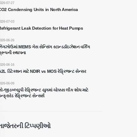
026-07-27
CO2 Condensing Units in North America
026-07-03
Refrigerant Leak Detection for Heat Pumps
026-06-26
ેંગઝોઉમાં MEMS ગેસ સેન્સિંગ સ્ટાન્ડર્ડાઇઝેશન વર્કિંગ
્રૂપની સ્થાપના
026-06-16
A2L ડિટેક્શન માટે NDIR vs MOS રેફ્રિજન્ટ સેન્સર
026-06-09
ો-જીડબ્લ્યુપી રેફ્રિજન્ટ યુગમાં ચોક્કસ લીક ​​શોધ માટે
ન્ફ્રારેડ રેફ્રિજન્ટ સેન્સર્સ
તાજેતરની ટિપ્પણીઓ