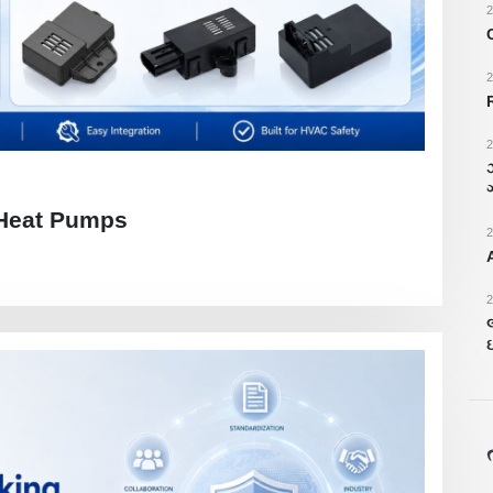
2
2
2
ઝ
ગ
 Heat Pumps
2
2
લ
ઇ