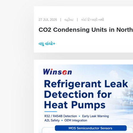
27 JUL 2026
વહીવટ
કોઈ ટિપ્પણી નથી
CO2 Condensing Units in Nort
વધુ વાંચો+