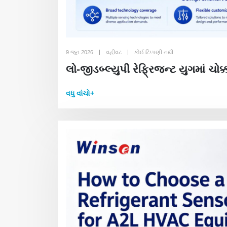
9 જૂન 2026
વહીવટ
કોઈ ટિપ્પણી નથી
લો-જીડબ્લ્યુપી રેફ્રિજન્ટ યુગમાં ચોક્ક
વધુ વાંચો+