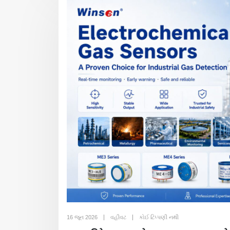
16 જૂન 2026
વહીવટ
કોઈ ટિપ્પણી નથી