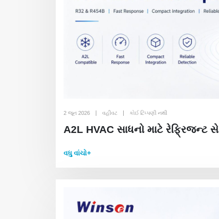
2 જૂન 2026
વહીવટ
કોઈ ટિપ્પણી નથી
A2L HVAC સાધનો માટે રેફ્રિજન્ટ સેન
વધુ વાંચો+