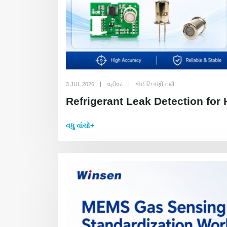
3 JUL 2026
વહીવટ
કોઈ ટિપ્પણી નથી
Refrigerant Leak Detection for
વધુ વાંચો+