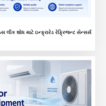
સ લીક ​​શોધ માટે ઇન્ફ્રારેડ રેફ્રિજન્ટ સેન્સર્સ