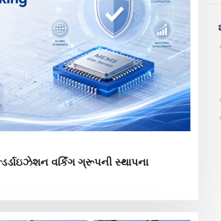
ડર્ડાઇઝેશન વર્કિંગ ગ્રૂપની સ્થાપના