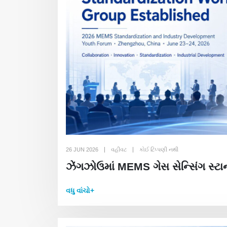
26 JUN 2026
વહીવટ
કોઈ ટિપ્પણી નથી
ઝેંગઝોઉમાં MEMS ગેસ સેન્સિંગ સ્ટાન્
વધુ વાંચો+