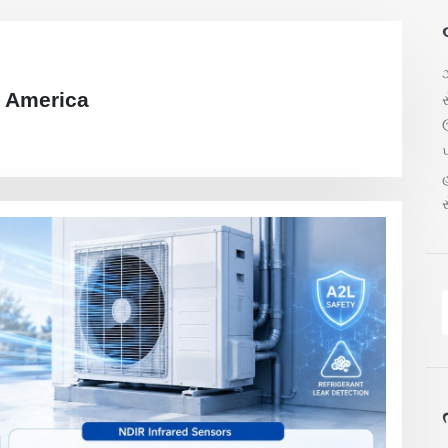
ઝ
h America