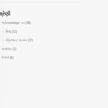
શ્રેણી
જ્ knowledgeાન
(39)
શિશુ
(11)
રેફ્રિજન્ટ સેન્સર
(17)
સમાચાર
(1)
ઉકેલો
(5)