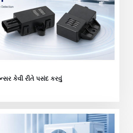
્સર કેવી રીતે પસંદ કરવું