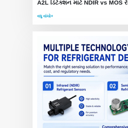
A2L ડિટેક્શન માટે NDIR vs MOS રેફ
વધુ વાંચો+