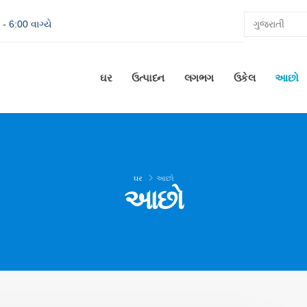
- 6:00 વાગ્યે
ઘર
ઉત્પાદન
લગભગ
ઉકેલ
આછો
ઘર
આછો
આછો