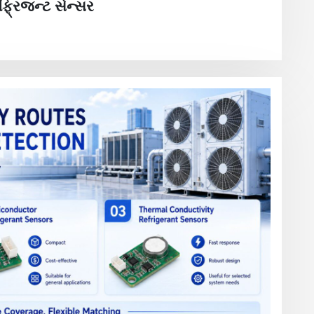
્રિજન્ટ સેન્સર