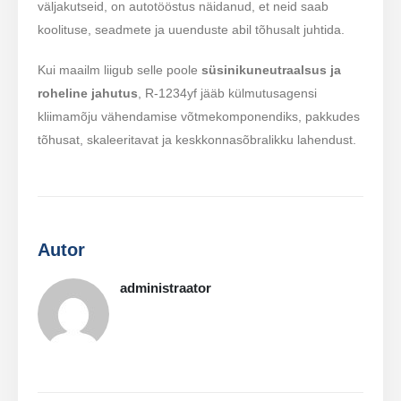
väljakutseid, on autotööstus näidanud, et neid saab
koolituse, seadmete ja uuenduste abil tõhusalt juhtida.
Kui maailm liigub selle poole
süsinikuneutraalsus ja
roheline jahutus
, R-1234yf jääb külmutusagensi
kliimamõju vähendamise võtmekomponendiks, pakkudes
tõhusat, skaleeritavat ja keskkonnasõbralikku lahendust.
Autor
administraator