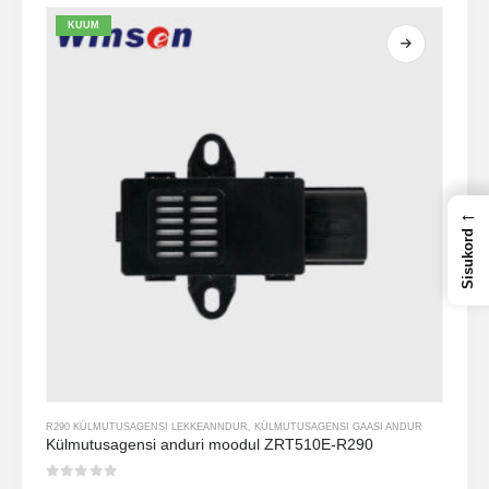
KUUM
←
Sisukord
R290 KÜLMUTUSAGENSI LEKKEANNDUR
,
KÜLMUTUSAGENSI GAASI ANDUR
Külmutusagensi anduri moodul ZRT510E-R290
0
viiest