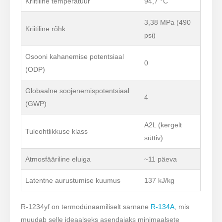
Kriitiline temperatuur
94,7 °C
3,38 MPa (490
Kriitiline rõhk
psi)
Osooni kahanemise potentsiaal
0
(ODP)
Globaalne soojenemispotentsiaal
4
(GWP)
A2L (kergelt
Tuleohtlikkuse klass
süttiv)
Atmosfääriline eluiga
~11 päeva
Latentne aurustumise kuumus
137 kJ/kg
R-1234yf on termodünaamiliselt sarnane
R-134A
, mis
muudab selle ideaalseks asendajaks minimaalsete