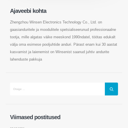
Ajaveebi kohta
Wechat
WhatsApp
Zhengzhou Winsen Electronics Technology Co., Ltd. on
Kuumad tooted
gaasianduritele ja moodulitele spetsialiseerunud professionaalne
R290 andur
tootja, mille algatas väike meeskond 1990ndatel, töötas edukalt
välja oma esimese pooljuhtide anduri. Pärast enam kui 30 aastat
R454B andur
kasvamist ja laienemist on Winsenist saanud juhtiv andurite
R32 andur
lahenduste pakkuja
R410 andur
R454B andur
Meie lahendus
Külmutusagensi lekke tuvastamine
HVAC -süsteemide jaoks
Külma ahela külmutusagensi seire
Viimased postitused
Andmekeskuse jahutussüsteemi
jälgimine