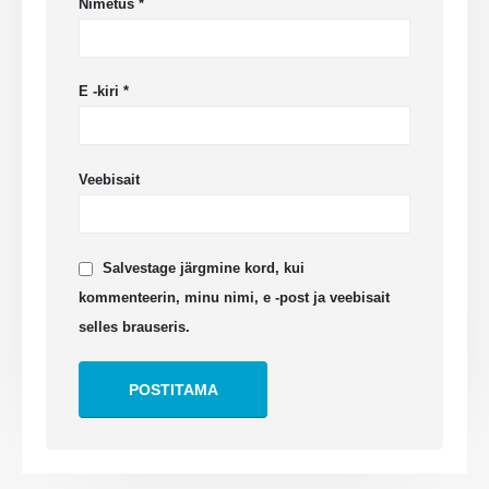
Nimetus
*
E -kiri
*
Veebisait
Võtke meiega ühendust
Aadress
: Nr 299 Jinsuo Road, Riiklik kõrgtehnoloogia tsoon, Zhengzhou
Tel
::
0086-371-67169097
Salvestage järgmine kord, kui
kommenteerin, minu nimi, e -post ja veebisait
E -kiri
::
cece@winsensor.com
selles brauseris.
WhatsApp
: +
8618595618735
Wechat
: 18569903598