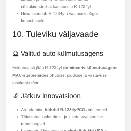
sõidukimudelites kasutusele R-1234yf.
Hiina laiendab R-1234yf-i vastuseks Kigali
kohustustele.
10. Tuleviku väljavaade
🔮 Valitud auto külmutusagens
Eeldatavasti jääb R-1234yf
domineeriv külmutusagens
MAC-süsteemides
ohutuse, jõudluse ja vastavuse
tasakaalu tõttu.
🔬 Jätkuv innovatsioon
Arendamine
hübriid R-1234yf/CO₂
süsteemid
Täiustatud isoleerimis- ja lekete tuvastamise
tehnoloogiad
Laiendatud kasutusala
elektrisõidukid (EV)
ja