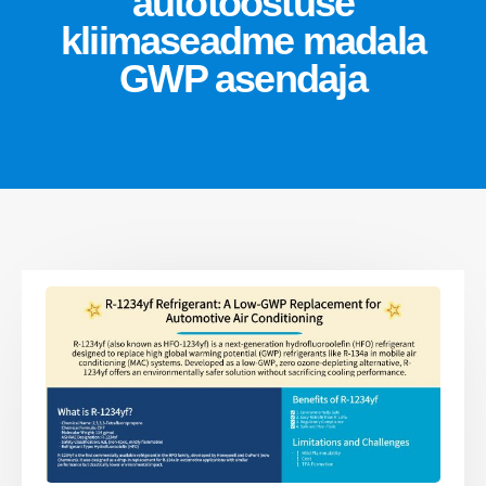
autotööstuse
kliimaseadme madala
GWP asendaja