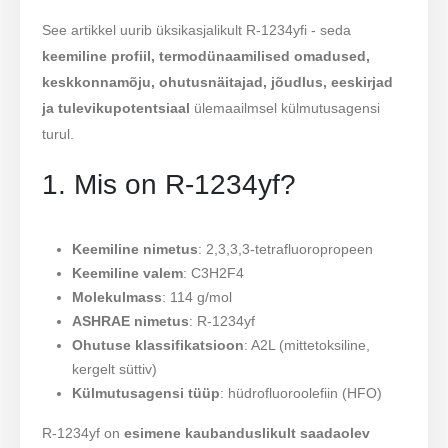
See artikkel uurib üksikasjalikult R-1234yfi - seda
keemiline profiil, termodünaamilised omadused,
keskkonnamõju, ohutusnäitajad, jõudlus, eeskirjad
ja tulevikupotentsiaal
ülemaailmsel külmutusagensi
turul.
1. Mis on R-1234yf?
Keemiline nimetus
: 2,3,3,3-tetrafluoropropeen
Keemiline valem
: C3H2F4
Molekulmass
: 114 g/mol
ASHRAE nimetus
: R-1234yf
Ohutuse klassifikatsioon
: A2L (mittetoksiline,
kergelt süttiv)
Külmutusagensi tüüp
: hüdrofluoroolefiin (HFO)
R-1234yf on
esimene kaubanduslikult saadaolev