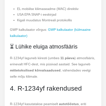
EL mobiilse kliimaseadme (MAC) direktiiv
USA EPA SNAP-i eeskirjad
Kigali muudatus Montreali protokollis
GWP kalkulaator võrgus:
GWP kalkulaator (külmaaine
kalkulaator)
⏳ Lühike eluiga atmosfääris
R-1234yf laguneb kiiresti (umbes
11 päeva
) atmosfääris,
erinevalt HFC-dest, mis püsivad aastaid. See laguneb
mittetoksilised kõrvalsaadused
, vähendades veelgi
selle mõju kliimale.
4. R-1234yf rakendused
R-1234yf kasutatakse peamiselt
autotööstus
, eriti