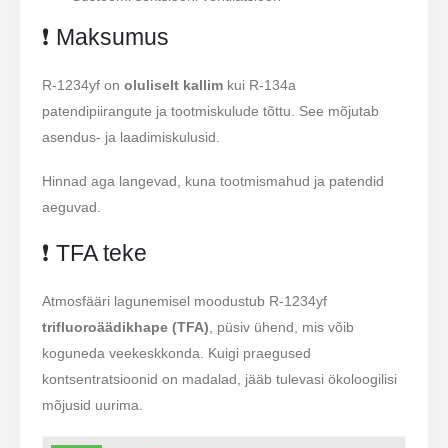
❗ Maksumus
R-1234yf on
oluliselt kallim
kui R-134a
patendipiirangute ja tootmiskulude tõttu. See mõjutab
asendus- ja laadimiskulusid.
Hinnad aga langevad, kuna tootmismahud ja patendid
aeguvad.
❗ TFA teke
Atmosfääri lagunemisel moodustub R-1234yf
trifluoroäädikhape (TFA)
, püsiv ühend, mis võib
koguneda veekeskkonda. Kuigi praegused
kontsentratsioonid on madalad, jääb tulevasi ökoloogilisi
mõjusid uurima.