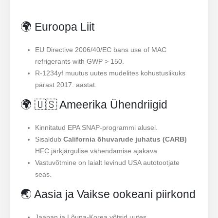
🌍 Euroopa Liit
EU Directive 2006/40/EC bans use of MAC
refrigerants with GWP > 150.
R-1234yf muutus uutes mudelites kohustuslikuks
pärast 2017. aastat.
🌍 🇺🇸 Ameerika Ühendriigid
Kinnitatud EPA SNAP-programmi alusel.
Sisaldub
California õhuvarude juhatus (CARB)
HFC järkjärgulise vähendamise ajakava.
Vastuvõtmine on laialt levinud USA autotootjate
seas.
🌏 Aasia ja Vaikse ookeani piirkond
Jaapan ja Lõuna-Korea võtsid uutes