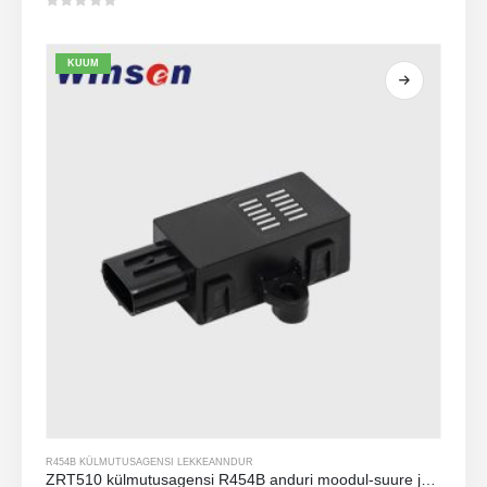
0
viiest
KUUM
R454B KÜLMUTUSAGENSI LEKKEANNDUR
ZRT510 külmutusagensi R454B anduri moodul-suure jõudlusega NDIR külmutusagensi andur