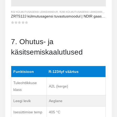
R32 KÜLMUTUSAGENSI LEKKEANNDUR
,
R290 KÜLMUTUSAGENSI LEKKEANNDUR
,
R454
ZRT512J külmutusagensi tuvastusmoodul | NDIR gaassensor R32 jaoks, R454B, R290 | RS485 suhtlus
0
viiest
7. Ohutus- ja
käsitsemiskaalutlused
Funktsioon
R-1234yf väärtus
Tuleohtlikkuse
A2L (kerge)
klass
Leegi levik
Aeglane
Isesüttimise temp
405 °C