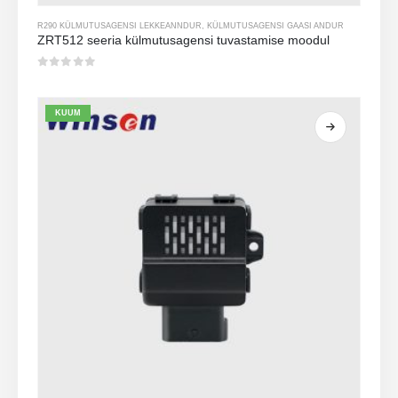
R290 KÜLMUTUSAGENSI LEKKEANNDUR
,
KÜLMUTUSAGENSI GAASI ANDUR
ZRT512 seeria külmutusagensi tuvastamise moodul
0
viiest
KUUM