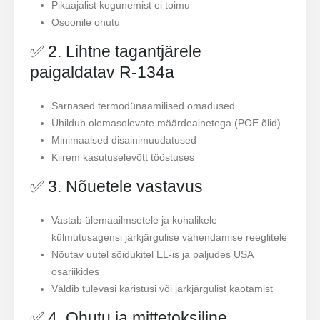
Pikaajalist kogunemist ei toimu
Osoonile ohutu
✅ 2. Lihtne tagantjärele
paigaldatav R-134a
Sarnased termodünaamilised omadused
Ühildub olemasolevate määrdeainetega (POE õlid)
Minimaalsed disainimuudatused
Kiirem kasutuselevõtt tööstuses
✅ 3. Nõuetele vastavus
Vastab ülemaailmsetele ja kohalikele
külmutusagensi järkjärgulise vähendamise reeglitele
Nõutav uutel sõidukitel EL-is ja paljudes USA
osariikides
Väldib tulevasi karistusi või järkjärgulist kaotamist
✅ 4. Ohutu ja mittetoksiline