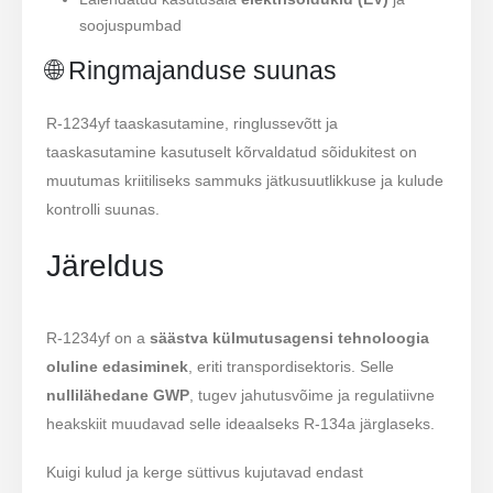
soojuspumbad
🌐 Ringmajanduse suunas
R-1234yf taaskasutamine, ringlussevõtt ja
taaskasutamine kasutuselt kõrvaldatud sõidukitest on
muutumas kriitiliseks sammuks jätkusuutlikkuse ja kulude
kontrolli suunas.
Järeldus
R-1234yf on a
säästva külmutusagensi tehnoloogia
oluline edasiminek
, eriti transpordisektoris. Selle
nullilähedane GWP
, tugev jahutusvõime ja regulatiivne
heakskiit muudavad selle ideaalseks R-134a järglaseks.
Kuigi kulud ja kerge süttivus kujutavad endast