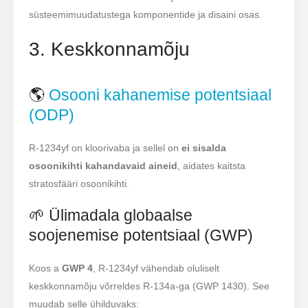
süsteemimuudatustega komponentide ja disaini osas.
3. Keskkonnamõju
🌎
Osooni kahanemise potentsiaal
(ODP)
R-1234yf on kloorivaba ja sellel on
ei sisalda
osoonikihti kahandavaid aineid
, aidates kaitsta
stratosfääri osoonikihti.
🌱 Ülimadala globaalse
soojenemise potentsiaal (GWP)
Koos a
GWP 4
, R-1234yf vähendab oluliselt
keskkonnamõju võrreldes R-134a-ga (GWP 1430). See
muudab selle ühilduvaks: