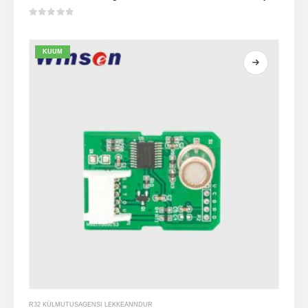
0
viiest
KUUM
R32 KÜLMUTUSAGENSI LEKKEANNDUR