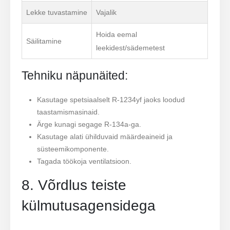
Lekke tuvastamine
Vajalik
Hoida eemal
Säilitamine
leekidest/sädemetest
Tehniku ​​näpunäited:
Kasutage spetsiaalselt R-1234yf jaoks loodud
taastamismasinaid.
Ärge kunagi segage R-134a-ga.
Kasutage alati ühilduvaid määrdeaineid ja
süsteemikomponente.
Tagada töökoja ventilatsioon.
8. Võrdlus teiste
külmutusagensidega