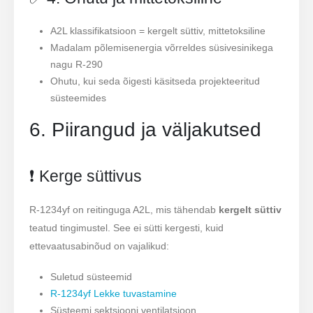
A2L klassifikatsioon = kergelt süttiv, mittetoksiline
Madalam põlemisenergia võrreldes süsivesinikega
nagu R-290
Ohutu, kui seda õigesti käsitseda projekteeritud
süsteemides
6. Piirangud ja väljakutsed
❗ Kerge süttivus
R-1234yf on reitinguga A2L, mis tähendab
kergelt süttiv
teatud tingimustel. See ei sütti kergesti, kuid
ettevaatusabinõud on vajalikud:
Suletud süsteemid
R-1234yf Lekke tuvastamine
Süsteemi sektsiooni ventilatsioon