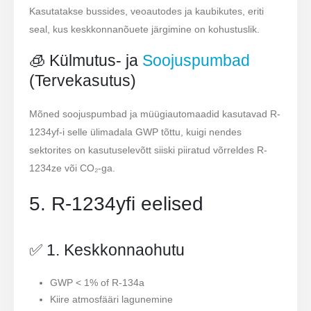
Kasutatakse bussides, veoautodes ja kaubikutes, eriti
seal, kus keskkonnanõuete järgimine on kohustuslik.
🧊 Külmutus- ja
Soojuspumbad
(Tervekasutus)
Mõned soojuspumbad ja müügiautomaadid kasutavad R-
1234yf-i selle ülimadala GWP tõttu, kuigi nendes
sektorites on kasutuselevõtt siiski piiratud võrreldes R-
1234ze või CO₂-ga.
5. R-1234yfi eelised
✅ 1. Keskkonnaohutu
GWP < 1% of R-134a
Kiire atmosfääri lagunemine