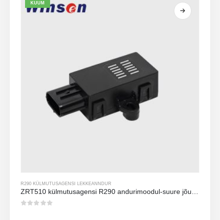
KUUM
R290 KÜLMUTUSAGENSI LEKKEANNDUR
ZRT510 külmutusagensi R290 andurimoodul-suure jõudlusega NDIR külmutusagensi andur
0
viiest