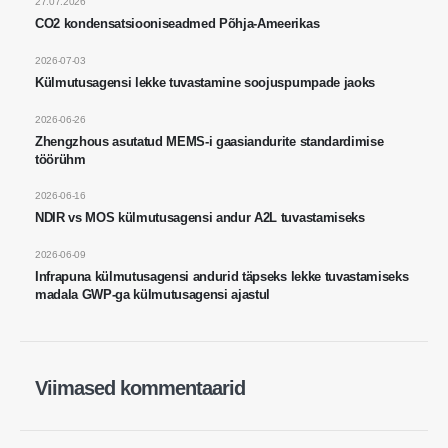
27.07.2026
Külmamaine külmade hoidmine
CO2 kondensatsiooniseadmed Põhja-Ameerikas
külma hoidmiseks
2026-07-03
Tööstuslik jahutusgaasi jälgimine
Külmutusagensi lekke tuvastamine soojuspumpade jaoks
Vaadake rohkem
2026-06-26
Jälgi meid
Zhengzhous asutatud MEMS-i gaasiandurite standardimise
töörühm
2026-06-16
NDIR vs MOS külmutusagensi andur A2L tuvastamiseks
2026-06-09
Infrapuna külmutusagensi andurid täpseks lekke tuvastamiseks
madala GWP-ga külmutusagensi ajastul
Winsen. © 2026. Kõik õigused kaitstud
Privaatsuspoliitika
Viimased kommentaarid