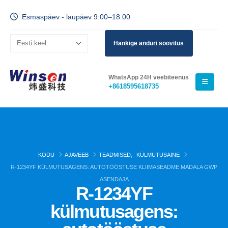
Esmaspäev - laupäev 9:00–18.00
Hankige anduri soovitus
WhatsApp 24H veebiteenus
+8618595618735
KODU
AJAVEEB
TEADMISED
,
KÜLMUTUSAINE
R-1234YF KÜLMUTUSAGENS: AUTOTÖÖSTUSE KLIIMASEADME MADALA GWP
ASENDAJA
R-1234YF
külmutusagens: