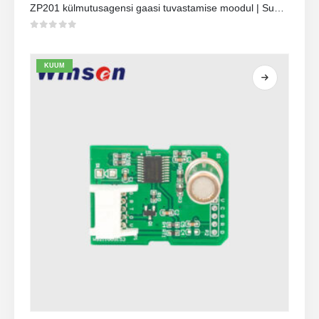
ZP201 külmutusagensi gaasi tuvastamise moodul | Suure tundlikkusega R32 lekkeandur
0
viiest
KUUM