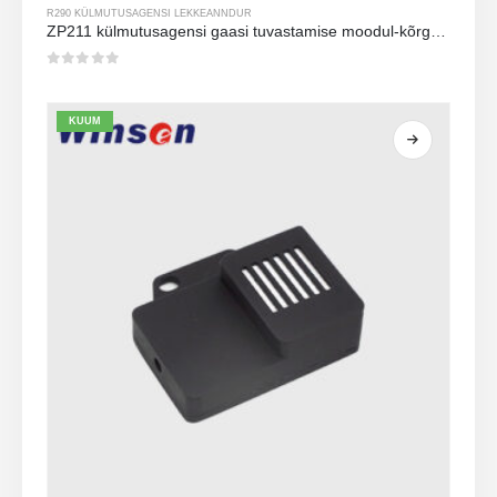
R290 KÜLMUTUSAGENSI LEKKEANNDUR
ZP211 külmutusagensi gaasi tuvastamise moodul-kõrge tundlikkusega andur külmutusagensi lekke tuvastamiseks
0
viiest
KUUM