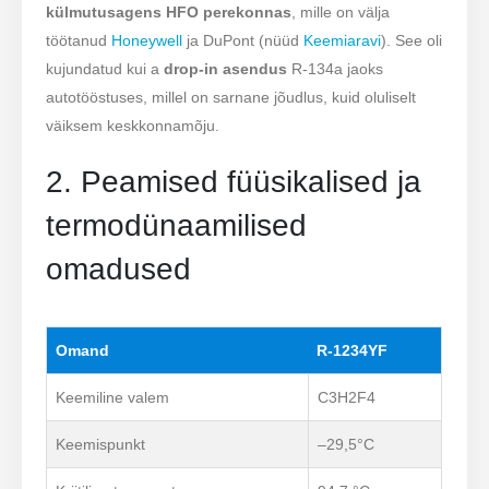
külmutusagens HFO perekonnas
, mille on välja
töötanud
Honeywell
ja DuPont (nüüd
Keemiaravi
). See oli
kujundatud kui a
drop-in asendus
R-134a jaoks
autotööstuses, millel on sarnane jõudlus, kuid oluliselt
väiksem keskkonnamõju.
2. Peamised füüsikalised ja
termodünaamilised
omadused
Omand
R-1234YF
Keemiline valem
C3H2F4
Keemispunkt
–29,5°C