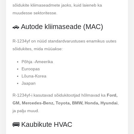
sõidukite kliimaseadmete jaoks, kuid laieneb ka
muudesse sektoritesse.
🚗 Autode kliimaseade (MAC)
R-1234yf on nüüd standardvarustuses enamikus uutes
sõidukites, mida müüakse:
Põhja -Ameerika
Euroopas
Lõuna-Korea
Jaapan
R-1234yf-i kasutavad sõidukitootjad hõlmavad ka
Ford,
GM, Mercedes-Benz, Toyota, BMW, Honda, Hyundai
,
ja palju muud.
🚌 Kaubikute HVAC