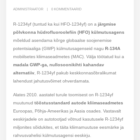
ADMINISTRAATOR
0 KOMMENTAARID
R-1234yf (tuntud ka kui HFO-1234yf) on a
järgmise
põlvkonna hüdrofluoroolefiin (HFO) külmutusagens
mõeldud asendama kõrge globaalse soojenemise
potentsiaaliga (GWP) külmutusagenseid nagu
R-134A
mobiilsetes kliimaseadmetes (MAC). Välja töötatud kui a
madala GWP-ga, nullosoonikihti kahandav
alternatiiv
, R-1234yf pakub keskkonnasõbralikumat
lahendust jahutusvõimet ohverdamata.
Alates 2010. aastatel turule toomisest on R-1234yf
muutunud
tööstusstandard autode kliimaseadmetes
Euroopas, Põhja-Ameerikas ja Aasia osades. Vastavalt
eeskirjadele on autotootjad võtnud kasutusele R-1234yf
miljonites sõidukites, et täita kliimamuutuse eesmärke ja
rahvusvahelisi külmutusagensi eeskirju.