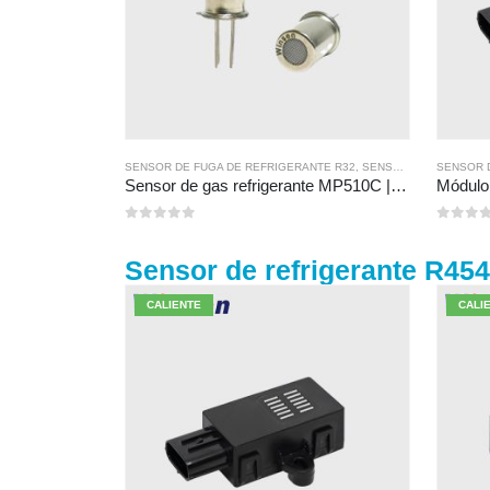
SENSOR DE FUGA DE REFRIGERANTE R32
,
SENSOR DE FUGA DE REFRIGERANTE R134A
SENSOR 
Sensor de gas refrigerante MP510C | Detección de fuga de freón de alta sensibilidad para R32, R134A, R410A, R290
0
de 5
0
de 5
Sensor de refrigerante R45
CALIENTE
CALI