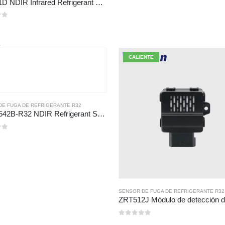
MH-441D NDIR Infrared Refrigerant Sensor | High Sensitivity | HVAC & Industrial Safety | Long Lifespan
R
CALIENTE
DE FUGA DE REFRIGERANTE R32
MH-Z1542B-R32 NDIR Refrigerant Sensor | High Sensitivity | Long Lifespan | HVAC & Industrial Safety
SENSOR DE FUGA DE REFRIGERANTE R32
0
de 5