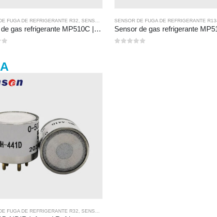
DE FUGA DE REFRIGERANTE R32
,
SENSOR DE FUGA DE REFRIGERANTE R410A
,
SENSOR DE FUGA DE REFRIGERANTE R134A
SENSOR DE FUGA DE REFRIGERANTE R13
,
SENSOR DE FUGA D
,
SENSOR D
Sensor de gas refrigerante MP510C | Detección de fuga de freón de alta sensibilidad para R32, R134A, R410A, R290
0
de 5
0A
DE FUGA DE REFRIGERANTE R32
,
SENSOR DE FUGA DE REFRIGERANTE R290
,
SENSOR DE FUGA DE REFRIGERANTE R134A
,
SENSOR DE FUGA DE 
,
SENSOR D