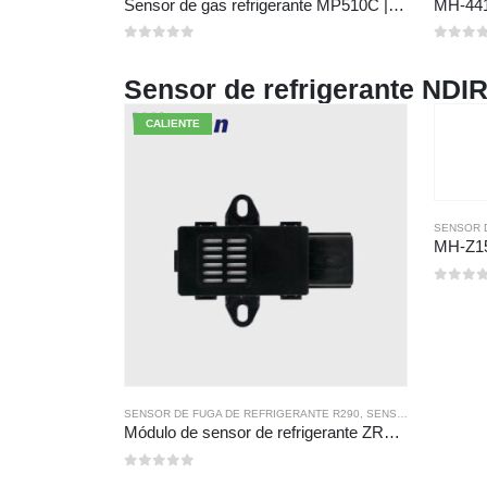
Sensor de gas refrigerante MP510C | Detección de fuga de freón de alta sensibilidad para R32, R134A, R410A, R290
0
de 5
0
de 5
Sensor de refrigerante NDI
CALIENTE
SENSOR 
0
de 5
SENSOR DE FUGA DE REFRIGERANTE R290
,
SENSOR DE GAS REFRIGERANTE
Módulo de sensor de refrigerante ZRT510E-R290
0
de 5