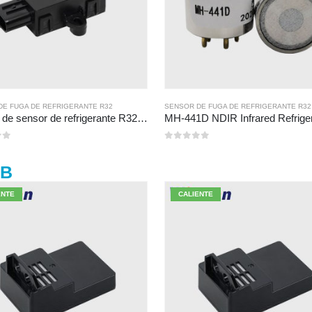
DE FUGA DE REFRIGERANTE R32
,
SENSOR DE FUGA DE REFRIGERANTE R290
SENSOR DE FUGA DE REFRIGERANTE R32
,
SENSOR DE FUGA DE 
Módulo de sensor de refrigerante R32 ZRT510-Sensor de refrigerante NDIR de alto rendimiento
0
de 5
4B
ENTE
CALIENTE