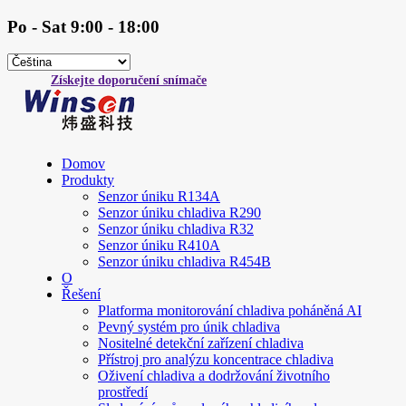
Po - Sat 9:00 - 18:00
Získejte doporučení snímače
Domov
Produkty
Senzor úniku R134A
Senzor úniku chladiva R290
Senzor úniku chladiva R32
Senzor úniku R410A
Senzor úniku chladiva R454B
O
Řešení
Platforma monitorování chladiva poháněná AI
Pevný systém pro únik chladiva
Nositelné detekční zařízení chladiva
Přístroj pro analýzu koncentrace chladiva
Oživení chladiva a dodržování životního
prostředí