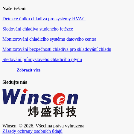
Naše řešení
Detekce úniku chladiva pro systémy HVAC
Sledování chladiva studeného řetězce
Monitorování chladicího systému datového centra
Monitorování bezpečnosti chladiva pro skladování chladu
Sledování průmyslového chladicího plynu
Zobrazit více
Sledujte nás
Winsen. © 2026. Všechna práva vyhrazena
Zásady ochrany osobních údajů