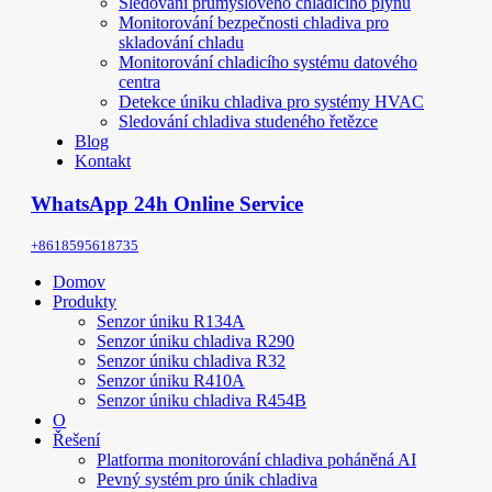
Sledování průmyslového chladicího plynu
Monitorování bezpečnosti chladiva pro
skladování chladu
Monitorování chladicího systému datového
centra
Detekce úniku chladiva pro systémy HVAC
Sledování chladiva studeného řetězce
Blog
Kontakt
WhatsApp 24h Online Service
+8618595618735
Domov
Produkty
Senzor úniku R134A
Senzor úniku chladiva R290
Senzor úniku chladiva R32
Senzor úniku R410A
Senzor úniku chladiva R454B
O
Řešení
Platforma monitorování chladiva poháněná AI
Pevný systém pro únik chladiva