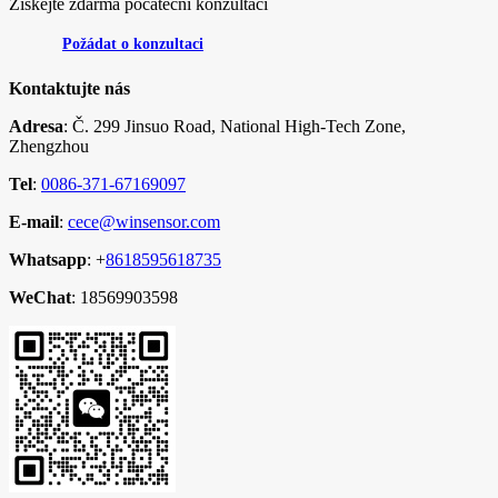
Získejte zdarma počáteční konzultaci
Požádat o konzultaci
Kontaktujte nás
Adresa
: Č. 299 Jinsuo Road, National High-Tech Zone,
Zhengzhou
Tel
:
0086-371-67169097
E-mail
:
cece@winsensor.com
Whatsapp
: +
8618595618735
WeChat
: 18569903598