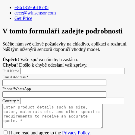
+8618595618735
cece@winsensor.com
Get Price
V tomto formuláři zadejte podrobnosti
Sdělte nám své cílové požadavky na chladivo, aplikaci a rozhraní.
Náš tým inženýrů senzorů doporučí vhodný model.
Úspěch!
Vaše zpráva nám byla zaslána.
Chyba!
Došlo k chybě odeslání vaší zprávy.
Full Name
Email Address *
Phone/WhatsApp
Country *
I have read and agree to the
Privacy Policy
.