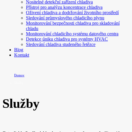
Nositelné detekční zařízení chladiva
Přístroj pro analýzu koncentrace chladiva
Oživení chladiva a dodržování životního prostředí
Sledování průmyslového chladicího plynu
Monitorování bezpečnosti chladiva pro skladování
chladu
Monitorování chladicího systému datového centra
Detekce úniku chladiva pro systémy HVAC
Sledování chladiva studeného řetězce
Blog
Kontakt
Domov
Služby
Služby