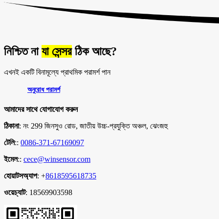
নিশ্চিত না
যা সেন্সর
ঠিক আছে?
এখনই একটি বিনামূল্যে প্রাথমিক পরামর্শ পান
অনুরোধ পরামর্শ
আমাদের সাথে যোগাযোগ করুন
ঠিকানা
: নং 299 জিনসুও রোড, জাতীয় উচ্চ-প্রযুক্তি অঞ্চল, ঝেংজহু
টেলি
::
0086-371-67169097
ইমেল
::
cece@winsensor.com
হোয়াটসঅ্যাপ
: +
8618595618735
ওয়েচ্যাট
: 18569903598