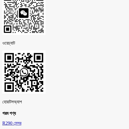
ওয়েচ্যাট
হোয়াটসঅ্যাপ
গরম পণ্য
R290 সেন্সর