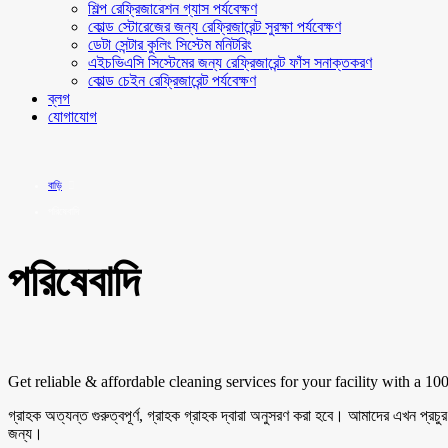
শিল্প রেফ্রিজারেশন গ্যাস পর্যবেক্ষণ
কোল্ড স্টোরেজের জন্য রেফ্রিজারেন্ট সুরক্ষা পর্যবেক্ষণ
ডেটা সেন্টার কুলিং সিস্টেম মনিটরিং
এইচভিএসি সিস্টেমের জন্য রেফ্রিজারেন্ট ফাঁস সনাক্তকরণ
কোল্ড চেইন রেফ্রিজারেন্ট পর্যবেক্ষণ
ব্লগ
যোগাযোগ
বাড়ি
পরিষেবাদি
পরিষেবাদি
Get reliable & affordable cleaning services for your facility with a 10
গ্রাহক অত্যন্ত গুরুত্বপূর্ণ, গ্রাহক গ্রাহক দ্বারা অনুসরণ করা হবে। আমাদের এখন প্
জন্য।