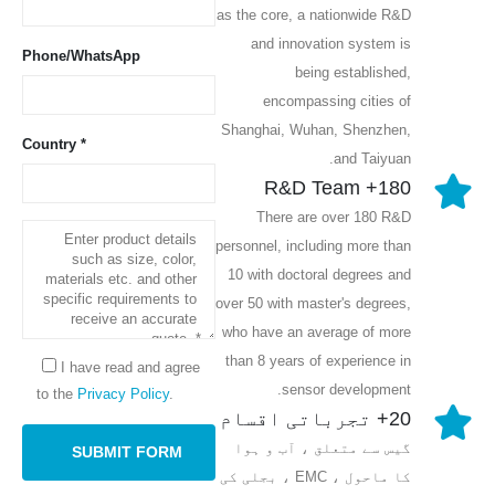
as the core, a nationwide R&D
and innovation system is
Phone/WhatsApp
being established,
encompassing cities of
Shanghai, Wuhan, Shenzhen,
Country *
and Taiyuan.
180+ R&D Team
There are over 180 R&D
personnel, including more than
10 with doctoral degrees and
over 50 with master's degrees,
who have an average of more
than 8 years of experience in
I have read and agree
sensor development.
to the
Privacy Policy
.
20+ تجرباتی اقسام
گیس سے متعلق ، آب و ہوا
کا ماحول ، EMC ، بجلی کی