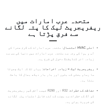
متحدہ عرب امارات میں
ریفریجریٹ لیک کا پتہ لگانے
سے فرق پڑتا ہے
اعلی HVAC استعمال
: متحدہ عرب امارات کے گرم صحرا کی
آب و ہوا کی وجہ سے متحدہ عرب امارات میں دنیا کی سب سے
زیادہ ائر کنڈیشنگ دخول کی شرح ہے۔
ریفریجریٹ لیک = زیادہ اخراجات
: یہاں تک کہ ایک چھوٹا
سا رساو بجلی کے بلوں اور بار بار دیکھ بھال کا باعث
بنتا ہے۔
حفاظت کے خطرات
: R32 اور R290 جیسے آتش گیر ریفریجریٹ
کو آگ کے خطرات سے بچنے کے لئے قابل اعتماد پتہ لگانے
کی ضرورت ہوتی ہے۔