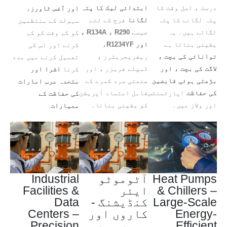
درست ، اصل وقت کا
ابتدائی لیک کا پتہ
اور آفس ٹاورز
،
پتہ لگانے کا پتہ
لگانا
فرج کے لئے
سہولت کے منتظمین
لگاتے ہیں۔ یہ
جیسے
R134A ، R290 ،
کو کم وقت کو کم
یقینی بناتا ہے
اور R1234YF
،
کرنے اور اس کی
توانائی کی بچت ،
ریفریجریٹرز ،
تعمیل کرنے میں مدد
لاگت کی بچت ، اور
ڈسپلے فریزر ، اور
کرنا
اشرا اور
بڑھتی ہوئی قابضین
صنعتی سرد کمرے کے
متحدہ عرب امارات
کی حفاظت
اپارٹمنٹس
قابل اعتماد آپریشن
کی حفاظت کے
اور ولاز میں۔
کو یقینی بنانا۔
معیارات
.
Heat Pumps
آٹوموٹو
Industrial
& Chillers –
ایئر
Facilities &
Large-Scale
کنڈیشنگ -
Data
Energy-
کاروں اور
Centers –
Efficient
بسوں میں
Precision