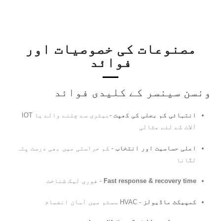
مصنوعات کی خصوصیات اور
فوائد
ونسن سینسر کے کلیدی فوائد
انتہائی کم بجلی کی کھپت
-بیٹری سے چلنے والے یا IOT
آلات کے لئے مثالی
اعلی حساسیت اور انتخاب
- کم حراستی میں بھی درست پتہ
لگانا
Fast response & recovery time
- فوری لیک شناخت
کمپیکٹ ماڈیولز
- HVAC سسٹم میں آسان انضمام