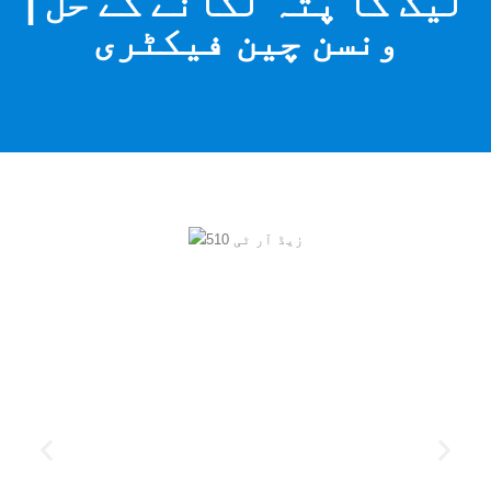
لیک کا پتہ لگانے کے حل |
ونسن چین فیکٹری