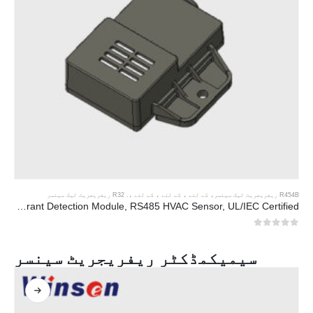
R454B ریفریجریٹ لیک سینسر
، کے لئے ، کے لئے ، کے لئے ،.
R32 ریفریجریٹ لیک سینسر
ZRT512E-R454B & R32 NDIR Refrigerant Detection Module, RS485 HVAC Sensor, UL/IEC Certified
0
5 میں سے
سیمیکمڈکٹر ریفریجریٹ سینسر