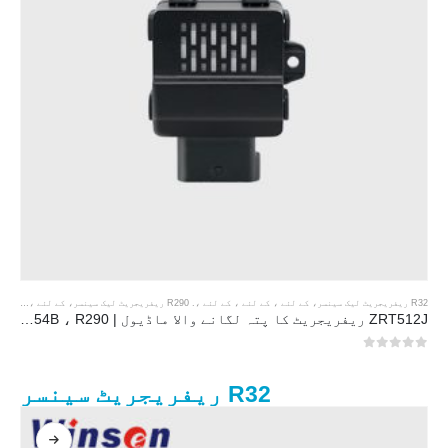
R32 ریفریجریٹ لیک سینسر
، کے لئے ، کے لئے ، کے لئے ،.
R290 ریفریجریٹ لیک سینسر
، کے لئے ، کے لئے ، کے لئے ،.
ZRT512J ریفریجریٹ کا پتہ لگانے والا ماڈیول | R32 ، R454B ، R290 | کے لئے NDIR گیس سینسر RS485 مواصلات
0
5 میں سے
R32 ریفریجریٹ سینسر