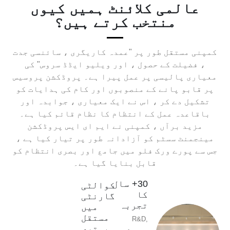
عالمی کلائنٹ ہمیں کیوں
منتخب کرتے ہیں؟
کمپنی مستقل طور پر "عمدہ کاریگری ، سائنسی جدت
، فضیلت کے حصول ، اور ویلیو ایڈڈ سروس" کی
معیاری پالیسی پر عمل پیرا ہے۔ پروڈکشن پروسیس
پر قابو پانے کے منصوبوں اور کام کی ہدایات کو
تشکیل دے کر ، اس نے ایک معیاری ، جوابدہ اور
باقاعدہ عمل کے انتظام کا نظام قائم کیا ہے۔
مزید برآں ، کمپنی نے ایم ای ایس پروڈکشن
مینجمنٹ سسٹم کو آزادانہ طور پر تیار کیا ہے ،
جس سے پورے ورک فلو میں جامع اور بصری انتظام کو
قابل بنایا گیا ہے۔
30+ سال
کوالٹی
کا
گارنٹی
تجربہ
میں
مستقل
R&D,
بہتری