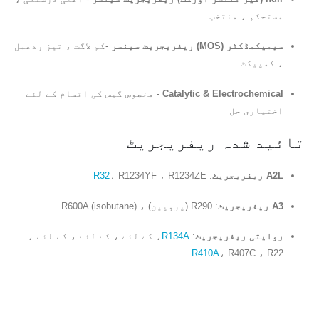
مستحکم ، منتخب
سیمیکمڈکٹر (MOS) ریفریجریٹ سینسر
-کم لاگت ، تیز ردعمل
، کمپیکٹ
Catalytic & Electrochemical
- مخصوص گیس کی اقسام کے لئے
اختیاری حل
تائید شدہ ریفریجریٹ
A2L ریفریجریٹ
:
، R1234YF ، R1234ZE
R32
A3 ریفریجریٹ
: R290 (پروپین) ، R600A (isobutane)
روایتی ریفریجریٹ
:
R134A
، کے لئے ، کے لئے ، کے لئے ،.
R410A
، R407C ، R22