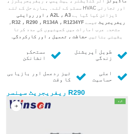
ماڈیولز
ائر کنڈیشنر ، ہیٹ پمپ ، ریفریجریٹرز ،
اور تجارتی HVAC سسٹم کے لئے۔ ہمارے حل کے لئے
ڈیزائن کیا گیا ہے
A2L ، A3 ، اور روایتی
ریفریجریٹ
جیسے
R32 ، R290 ، R134A ، R1234YF
،
متحدہ عرب امارات میں کمپنیوں کی مدد کرنا
یقینی بنائیں
حفاظت ، تعمیل ، اور کارکردگی
.
طویل آپریشنل
مستحکم
زندگی
انشانکن
اعلی
تیز ردعمل اور بازیابی
حساسیت
کا وقت
R290 ریفریجریٹ سینسر
گرم