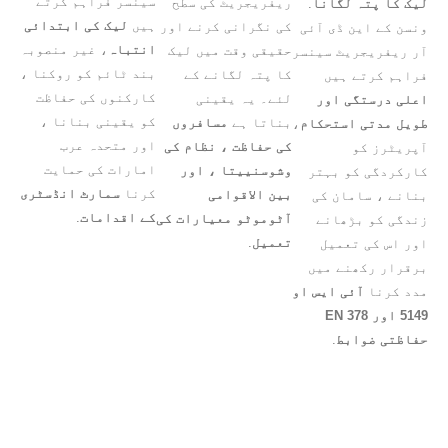
سینسر فراہم کرتے
ریفریجریٹ کی سطح
لیک کا پتہ لگانا
.
ہیں
لیک کی ابتدائی
کی نگرانی کرنے اور
ونسن کے این ڈی آئی
انتباہ
، غیر منصوبہ
حقیقی وقت میں لیک
آر ریفریجریٹ سینسر
بند ٹائم کو روکنا ،
کا پتہ لگانے کے
فراہم کرتے ہیں
کارکنوں کی حفاظت
لئے۔ یہ یقینی
اعلی درستگی اور
کو یقینی بنانا ،
بناتا ہے
مسافروں
طویل مدتی استحکام
،
اور متحدہ عرب
کی حفاظت ، نظام کی
آپریٹرز کو
امارات کی حمایت
وشوسنییتا ، اور
کارکردگی کو بہتر
کرنا
سمارٹ انڈسٹری
بین الاقوامی
بنانے ، سامان کی
کے اقدامات
.
آٹوموٹو معیارات کی
زندگی کو بڑھانے
تعمیل
.
اور اس کی تعمیل
برقرار رکھنے میں
مدد کرنا
آئی ایس او
5149 اور EN 378
حفاظتی ضوابط
.