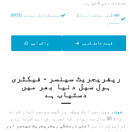
خدشات بھی لاحق ہے۔
ndir (غیر منتشر اورکت)
سیمیکمڈکٹر سینسر (MOS)
سینسر
قیمت حاصل کریں
واٹس ایپ
ریفریجریٹ سینسر - فیکٹری
ہول سیل دنیا بھر میں
دستیاب ہے
جیت
، چین میں ایک پیشہ ور گیس سینسر تیار کرنے
والا 30 سال سے زیادہ کا تجربہ فراہم کرتا ہے ،
فراہم کرتا ہے
اعلی درستگی ریفریجریٹ سینسر اور