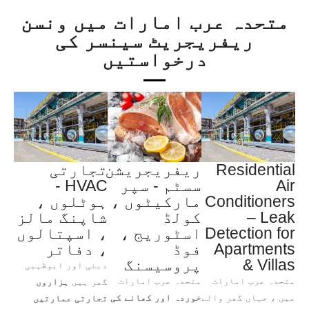
متحدہ عرب امارات میں ونسن
ریفریجریٹ سینسر کی
درخواستیں
Residential
ریفریجریشن
تجارتی
Air
سسٹم - سپر
HVAC -
Conditioners
مارکیٹوں ،
ہوٹلوں ،
– Leak
کولڈ
شاپنگ مالز
Detection for
اسٹوریج ،
، اسپتالوں
Apartments
فوڈ
، دفاتر
& Villas
پروسیسنگ
دبئی اور ابوظہبی
متحدہ عرب امارات
متحدہ عرب امارات
گھر ہیں
ہزاروں
میں ، جہاں گھر والے
خوردہ اور کھانے کی
تجارتی عمارتیں