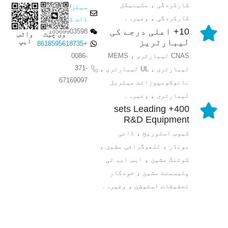
کارکردگی ، مکینیکل
سیلز@وینسر
کارکردگی ، وغیرہ۔
ڈاٹ کام
10+ اعلی درجے کی
18569903598
وی چیٹ
واٹس
ایپ
لیبارٹریز
+8618595618735
0086-
CNAS لیبارٹری ، MEMS
371-
لیبارٹری ، UL لیبارٹری ،
67169097
نانوکومپوزائٹ میٹریل
لیبارٹری ، وغیرہ۔
400+ sets Leading
R&D Equipment
کیوب اسٹوریج ، ڈائی
بونڈر ، لتھوگرافی مشین ،
کوٹنگ مشین ، ایس ایم ٹی
پلیسمنٹ مشین ، خودکار
تحقیقات اسٹیشن ، وغیرہ۔