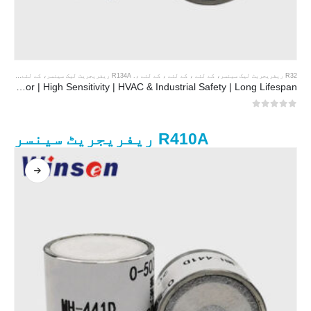
R32 ریفریجریٹ لیک سینسر
، کے لئے ، کے لئے ، کے لئے ،.
R134A ریفریجریٹ لیک سینسر
، کے لئے ، کے لئے ، کے لئے ،.
MH-441D NDIR Infrared Refrigerant Sensor | High Sensitivity | HVAC & Industrial Safety | Long Lifespan
0
5 میں سے
R410A ریفریجریٹ سینسر