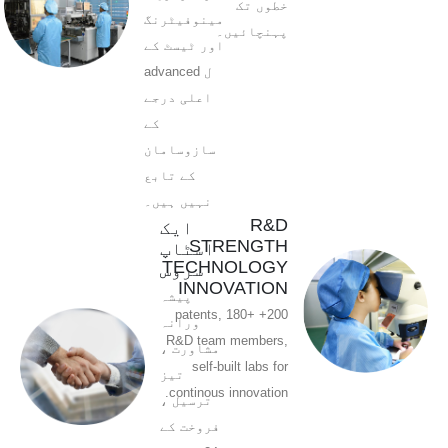
خطوں تک
مینوفیٹرنگ
پہنچائیں۔
اور ٹیسٹ کے
ل advanced
اعلی درجے
کے
سازوسامان
کے تابع
نہیں ہیں۔
R&D
ایک
STRENGTH
اسٹاپ
TECHNOLOGY
سروس
INNOVATION
پیشہ
200+ patents, 180+
ورانہ
R&D team members,
مشاورت ،
self-built labs for
تیز
continous innovation.
ترسیل ،
فروخت کے