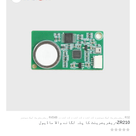
R32 ریفریجریٹ لیک سینسر
، کے لئے ، کے لئے ، کے لئے ،.
R454B ریفریجریٹ لیک سینسر
ZR210-ریفریجرینٹ کا پتہ لگانے والا ماڈیول
0
5 میں سے