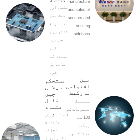
manufacture
مکمل اور
and sales of
سخت عمل
sensors and
کے بہاؤ
sensing
کنٹرول ،
solutions.
جس میں
اہم
بہتری کے
ساتھ مل
کر۔
بین
مستحکم
الاقوامی
سپلائی
مارکیٹ
چین
قابل
سینسنگ
اعتماد
مصنوعات کو
پیداوار
100 سے
بنیادی
زیادہ
اجزاء
ممالک اور
رکاوٹوں ،