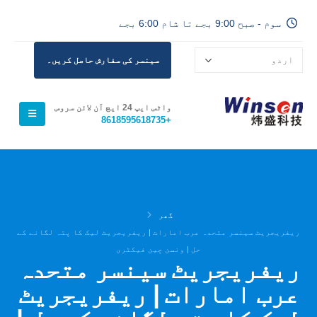
سوم - صبح 9:00 بجے تا شام 6:00 بجے
سینسر کی سفارش حاصل کریں۔
واٹس ایپ 24 ایچ آن لائن سروس
+8618595618735
گھر
ریفریجریٹ سینسر متحدہ عرب امارات | ریفریجریٹ لیک کا پتہ لگانے کے
حل | ونسن چین فیکٹری
ریفریجریٹ سینسر متحدہ
عرب امارات | ریفریجریٹ