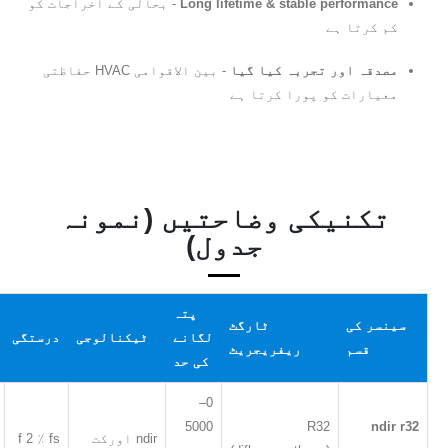
Long lifetime & stable performance
- بحالی کے اخراجات کو
کم کرتا ہے
مصدقہ اور تجربہ کیا گیا
- بین الاقوامی HVAC حفاظتی
معیارات کو پورا کرتا ہے
تکنیکی وضاحتیں (نمونہ
جدول)
پتہ
سینسر کی
ٹارگٹ
لگانے
ٹیکنالوجی
درستگی
قسم
ریفریجریٹ
کی حد
0–
5000
R32
ndir r32
ndir اورکت
f 2 ٪ fs