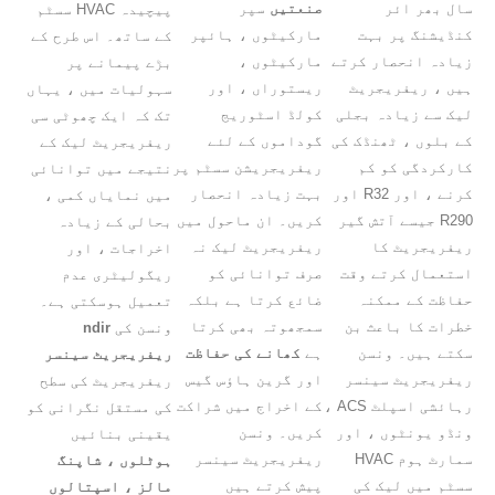
سال بھر ائر
صنعتیں
سپر
پیچیدہ HVAC سسٹم
کنڈیشنگ پر بہت
مارکیٹوں ، ہائپر
کے ساتھ۔ اس طرح کے
زیادہ انحصار کرتے
مارکیٹوں ،
بڑے پیمانے پر
ہیں ، ریفریجریٹ
ریستوراں ، اور
سہولیات میں ، یہاں
لیک سے زیادہ بجلی
کولڈ اسٹوریج
تک کہ ایک چھوٹی سی
کے بلوں ، ٹھنڈک کی
گوداموں کے لئے
ریفریجریٹ لیک کے
کارکردگی کو کم
ریفریجریشن سسٹم پر
نتیجے میں توانائی
کرنے ، اور R32 اور
بہت زیادہ انحصار
میں نمایاں کمی ،
R290 جیسے آتش گیر
کریں۔ ان ماحول میں
بحالی کے زیادہ
ریفریجریٹ کا
ریفریجریٹ لیک نہ
اخراجات ، اور
استعمال کرتے وقت
صرف توانائی کو
ریگولیٹری عدم
حفاظت کے ممکنہ
ضائع کرتا ہے بلکہ
تعمیل ہوسکتی ہے۔
خطرات کا باعث بن
سمجھوتہ بھی کرتا
ونسن کی
ndir
سکتے ہیں۔ ونسن
ہے
کھانے کی حفاظت
ریفریجریٹ سینسر
ریفریجریٹ سینسر
اور گرین ہاؤس گیس
ریفریجریٹ کی سطح
رہائشی اسپلٹ ACS ،
کے اخراج میں شراکت
کی مستقل نگرانی کو
ونڈو یونٹوں ، اور
کریں۔ ونسن
یقینی بنائیں
سمارٹ ہوم HVAC
ریفریجریٹ سینسر
ہوٹلوں ، شاپنگ
سسٹم میں لیک کی
پیش کرتے ہیں
مالز ، اسپتالوں