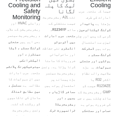
Cooling
لیک کا پتہ
Cooling and
لگانا
Safety
جیسا کہ متحدہ عرب
Monitoring
نئے A2L ریفریجریٹ
امارات کی طرف
روایتی HVAC اور
جیسے منتقلی کے
بڑھتا ہے
پائیدار
ریفریجریشن کے علاوہ
ساتھ
R1234YF
،
کولنگ ٹیکنالوجیز
،
، ریفریجریٹ سینسر
متحدہ عرب امارات
گرمی کے پمپ اور چلر
بھی اہم ہیں
صنعتی
میں آٹوموٹو
تیزی سے استعمال
کولنگ سسٹم ، ڈیٹا
انڈسٹری
نئی حفاظت
ہوتے ہیں
ڈسٹرکٹ
سینٹرز ، اور
اور ماحولیاتی
کولنگ سسٹم ،
الیکٹرانکس
ضروریات کا سامنا
ہوٹلوں اور صنعتی
مینوفیکچرنگ پلانٹس
کرنا پڑتا ہے۔ ونسن
سہولیات
. یہ بڑے
متحدہ عرب امارات
ریفریجریٹ سینسر
صلاحیت والے نظام
میں ان سہولیات کا
بڑے پیمانے پر
اکثر R32 یا
مطالبہ ہے
مسلسل ،
استعمال ہوتے ہیں
R1234ZE جیسے کم
عین مطابق ٹھنڈک
مسافر گاڑیاں ،
GWP ریفریجریٹ کے
سامان کی ناکامیوں
بسیں ، اور
ساتھ چلتے ہیں ، جس
کو روکنے کے لئے۔
ریفریجریٹڈ
کی ضرورت ہوتی ہے
ونسن ریفریجریٹ
ٹرانسپورٹ ٹرک
حساس اور مستحکم