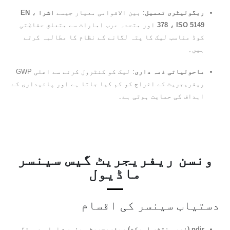
ریگولیٹری تعمیل
: بین الاقوامی معیار جیسے
اشرا ، EN
378 ، ISO 5149
اور متحدہ عرب امارات سے متعلق حفاظتی
کوڈ مناسب لیک کا پتہ لگانے کے نظام کا مطالبہ کرتے
ہیں۔
ماحولیاتی ذمہ داری
: لیک کو کنٹرول کرنے سے اعلی GWP
ریفریجریٹ کے اخراج کو کم کیا جاتا ہے اور پائیداری کے
اہداف کی حمایت ہوتی ہے۔
ونسن ریفریجریٹ گیس سینسر
ماڈیول
دستیاب سینسر کی اقسام
ndir (غیر منتشر اورکت) ریفریجریٹ سینسر
- اعلی درستگی ،