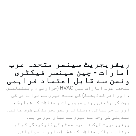
ریفریجریٹ سینسر متحدہ عرب
امارات - چین سینسر فیکٹری
ونسن سے قابل اعتماد فراہمی
متحدہ عرب امارات میں HVAC (حرارتی ، وینٹیلیشن
، اور ائر کنڈیشنگ) کی صنعت تیزی سے توانائی کی
بچت کی بڑھتی ہوئی ضروریات ، حفاظت کے ضوابط ،
اور ماحولیاتی دوستانہ ریفریجریٹ کی طرف عالمی
تبدیلی کی وجہ سے تیزی سے تیار ہورہی ہے۔
ریفریجریٹ لیک نہ صرف سسٹم کی کارکردگی کو کم
کرتا ہے بلکہ حفاظت کے خطرات اور ماحولیاتی