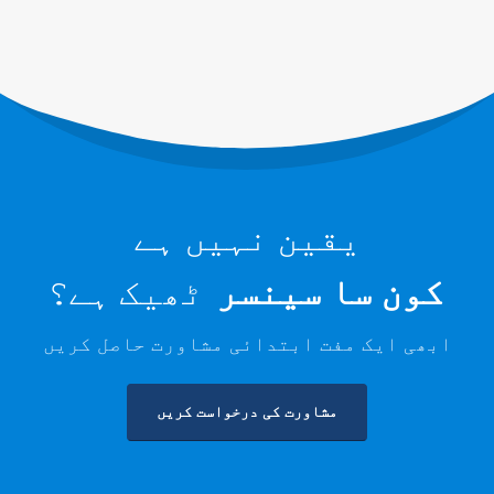
ڈیٹا سینٹر کولنگ سسٹم کی نگرانی
کولڈ اسٹوریج کے لئے ریفریجریٹ
سیفٹی مانیٹرنگ
صنعتی ریفریجریشن گیس مانیٹرنگ
مزید دیکھیں
ہماری پیروی کریں
یقین نہیں ہے
کون سا سینسر
ٹھیک ہے؟
ابھی ایک مفت ابتدائی مشاورت حاصل کریں
مشاورت کی درخواست کریں
ونسن۔ © 2026. جملہ حقوق محفوظ ہیں۔
رازداری کی پالیسی