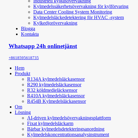
Industriell kylgasövervakning
Kylmedelssäkerhetsövervakning för kylförvaring
Data Center Cooling System Monitoring
Kylmedelsläckedetektering för HVAC -system
Kylkedjorövervakning
Blogga
Kontakta
Whatsapp 24h onlinetjänst
+8618595618735
Hem
Produkt
R134A kylmedelsläckasensor
R290 kylmedelsläckasensor
R32 köldmedieläcksensor
R410A kylmedelsläckasensor
R454B Kylmedelsläckasensor
Om
Lösning
AI-driven kylmedelsövervakningsplattform
Fixat kylmedelsläckarm
Bärbar kylmedelsdetekteringsanordning
Kylmedelskoncentrationsanalysinstrument