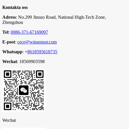
Kontakta oss
Adress
: No.299 Jinsuo Road, National High-Tech Zone,
Zhengzhou
Tel
:
0086-371-67169097
E-post
:
cece@winsensor.com
Whatsapp
: +
8618595618735
Wechat
: 18569903598
Wechat