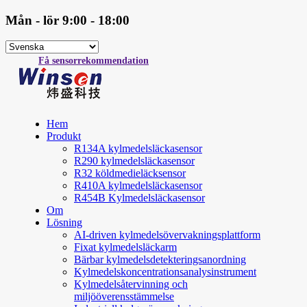
Mån - lör 9:00 - 18:00
Få sensorrekommendation
Hem
Produkt
R134A kylmedelsläckasensor
R290 kylmedelsläckasensor
R32 köldmedieläcksensor
R410A kylmedelsläckasensor
R454B Kylmedelsläckasensor
Om
Lösning
AI-driven kylmedelsövervakningsplattform
Fixat kylmedelsläckarm
Bärbar kylmedelsdetekteringsanordning
Kylmedelskoncentrationsanalysinstrument
Kylmedelsåtervinning och
miljööverensstämmelse