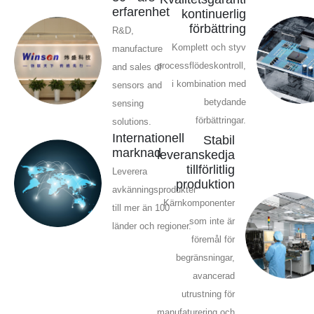
erfarenhet
kontinuerlig
förbättring
R&D,
Komplett och styv
manufacture
processflödeskontroll,
and sales of
i kombination med
sensors and
betydande
sensing
förbättringar.
solutions.
Internationell
Stabil
marknad
leveranskedja
tillförlitlig
Leverera
produktion
avkänningsprodukter
Kärnkomponenter
till mer än 100
som inte är
länder och regioner.
föremål för
begränsningar,
avancerad
utrustning för
manufaturering och