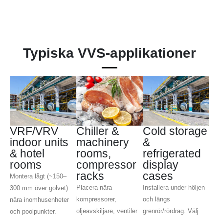
Typiska VVS-applikationer
VRF/VRV
Chiller &
Cold storage
indoor units
machinery
&
& hotel
rooms,
refrigerated
rooms
compressor
display
racks
cases
Montera lågt (~150–
Placera nära
Installera under höljen
300 mm över golvet)
kompressorer,
och längs
nära inomhusenheter
oljeavskiljare, ventiler
grenrör/rördrag. Välj
och poolpunkter.