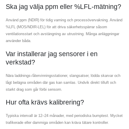
Ska jag välja ppm eller %LFL-mätning?
Använd ppm (NDIR) för tidig varning och processövervakning. Använd
%LFL (MOS/NDIR-LEL) för att driva säkerhetsspärrar såsom
ventilationsstart och avstängning av utrustning. Många anläggningar
använder båda.
Kontakta oss
Var installerar jag sensorer i en
Adress
: No.299 Jinsuo Road, National High-Tech Zone, Zhengzhou
verkstad?
Tel
:
0086-371-67169097
Nära laddnings-/återvinningsstationer, slangsatser, lödda skarvar och
E-post
:
cece@winsensor.com
lågt belägna områden där gas kan samlas. Undvik direkt tilluft och
starkt drag som går förbi sensorn.
Whatsapp
: +
8618595618735
Wechat
: 18569903598
Hur ofta krävs kalibrering?
Typiska intervall är 12–24 månader, med periodiska bumptest. Mycket
trafikerade eller dammiga områden kan kräva tätare kontroller.