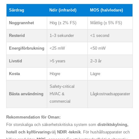
Särdrag
Ndir (infraröd)
MOS (halvledare)
Noggrannhet
Hög (± 2% FS)
Måttlig (± 5% FS)
Resterid
1–3 sekunder
<1 second
Energiförbrukning
<25 mW
<50 mW
Livstid
>5 years
2–3 år
Kosta
Högre
Lägre
Safety-critical
Bästa användning
HVAC &
Lågkostnadsapparater
commercial
Rekommendation för Oman:
För storskaliga och säkerhetskritiska system som
distriktskylning,
hotell och kylförvaring
välj
NDIR -teknik
. För hushållsapparater och