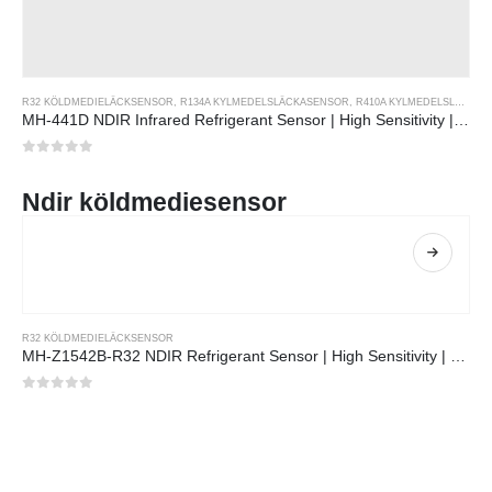
R32 KÖLDMEDIELÄCKSENSOR
,
R134A KYLMEDELSLÄCKASENSOR
,
R410A KYLMEDELSLÄCKASENSOR
MH-441D NDIR Infrared Refrigerant Sensor | High Sensitivity | HVAC & Industrial Safety | Long Lifespan
0
av 5
Ndir köldmediesensor
R32 KÖLDMEDIELÄCKSENSOR
MH-Z1542B-R32 NDIR Refrigerant Sensor | High Sensitivity | Long Lifespan | HVAC & Industrial Safety
0
av 5