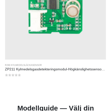
R290 KYLMEDELSLÄCKASENSOR
ZP211 Kylmedelsgasdetekteringsmodul-Högkänslighetssensor för kylmedelsläckedetektering
0
av 5
Modellguide — Välj din