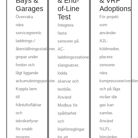
Bays &
& End-
& VRF
Garages
of-Line
Adoptions
Test
Övervaka
För projekt
nära
som
Integrera
servicegrenrör,
använder
fasta
laddnings-/
A2L-
sensorer på
återställningsstationer,
köldmedier,
AC-
gropar under
placera
laddningsstationer,
fordon och
sensorer
slangsatser,
lågt liggande
nära
lödda
ackumuleringspunkter.
kompressorer/ventiler
skarvar och
Koppla larm
och på låga
testbås.
till
nivåer där
Använd
frånluftsfläktar
gas kan
Modbus för
och
samlas.
spårbarhet
teknikerfyrar
Använd
och
för snabb
%LFL-
linjeförreglingar
respons.
börvärden
för att