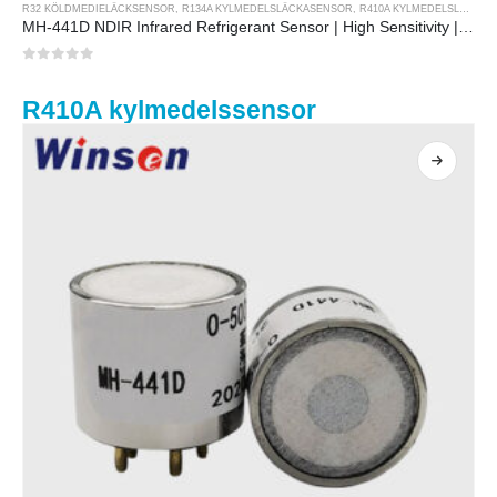
R32 KÖLDMEDIELÄCKSENSOR
,
R134A KYLMEDELSLÄCKASENSOR
,
R410A KYLMEDELSLÄCKASENSOR
MH-441D NDIR Infrared Refrigerant Sensor | High Sensitivity | HVAC & Industrial Safety | Long Lifespan
0
av 5
R410A kylmedelssensor