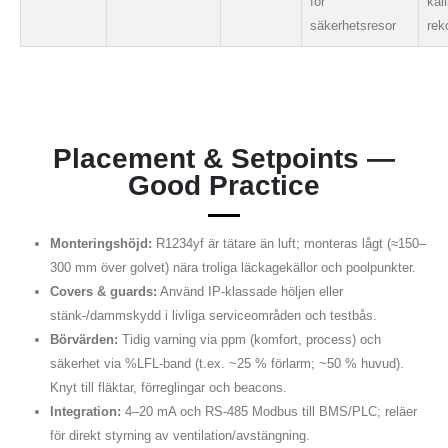
för
kal
säkerhetsresor
re
Placement & Setpoints —
Good Practice
Monteringshöjd:
R1234yf är tätare än luft; monteras lågt (≈150–
300 mm över golvet) nära troliga läckagekällor och poolpunkter.
Covers & guards:
Använd IP-klassade höljen eller
stänk-/dammskydd i livliga serviceområden och testbås.
Börvärden:
Tidig varning via ppm (komfort, process) och
säkerhet via %LFL-band (t.ex. ~25 % förlarm; ~50 % huvud).
Knyt till fläktar, förreglingar och beacons.
Integration:
4–20 mA och RS-485 Modbus till BMS/PLC; reläer
för direkt styrning av ventilation/avstängning.