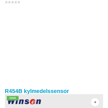
0
av 5
R454B kylmedelssensor
VARM