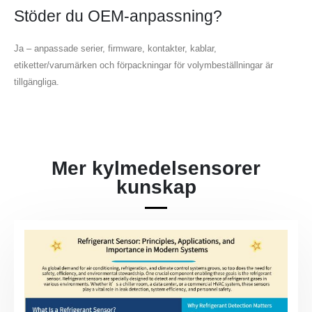
Stöder du OEM-anpassning?
Wechat
Whatsapp
Ja – anpassade serier, firmware, kontakter, kablar,
Heta produkter
etiketter/varumärken och förpackningar för volymbeställningar är
tillgängliga.
R290 sensor
R454B -sensor
R32 -sensor
R410 -sensor
Mer kylmedelsensorer
R454B -sensor
kunskap
Vår lösning
Kylmedelsläckedetektering för HVAC
-system
Kylkedjorövervakning
Data Center Cooling System
Monitoring