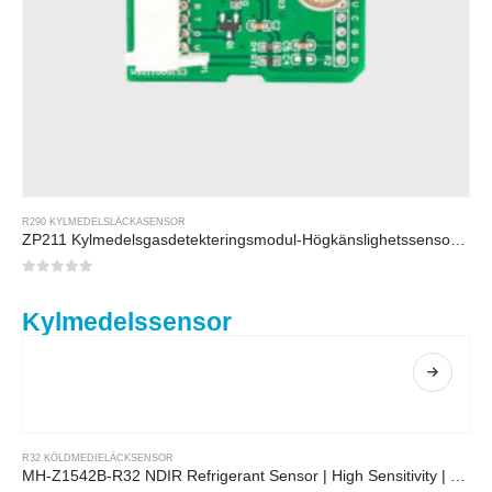
R290 KYLMEDELSLÄCKASENSOR
ZP211 Kylmedelsgasdetekteringsmodul-Högkänslighetssensor för kylmedelsläckedetektering
0
av 5
Kylmedelssensor
R32 KÖLDMEDIELÄCKSENSOR
MH-Z1542B-R32 NDIR Refrigerant Sensor | High Sensitivity | Long Lifespan | HVAC & Industrial Safety