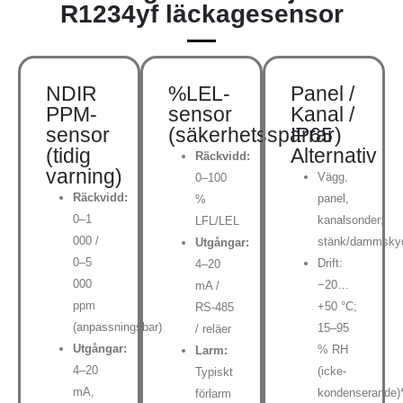
R1234yf läckagesensor
NDIR
%LEL-
Panel /
PPM-
sensor
Kanal /
sensor
(säkerhetsspärrar)
IP65
(tidig
Alternativ
Räckvidd:
varning)
Vägg,
0–100
Räckvidd:
panel,
%
0–1
kanalsonder;
LFL/LEL
000 /
stänk/dammsky
Utgångar:
0–5
Drift:
4–20
000
−20…
mA /
ppm
+50 °C;
RS-485
(anpassningsbar)
15–95
/ reläer
Utgångar:
% RH
Larm:
4–20
(icke-
Typiskt
mA,
kondenserande)
förlarm