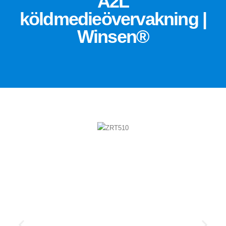
A2L
köldmedieövervakning |
Winsen®