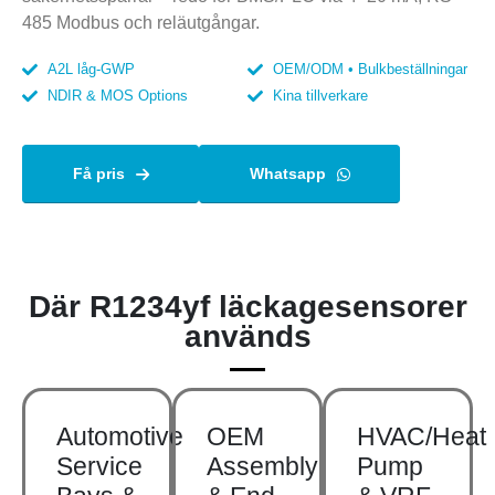
485 Modbus och reläutgångar.
A2L låg-GWP
OEM/ODM • Bulkbeställningar
NDIR & MOS Options
Kina tillverkare
Få pris
Whatsapp
Där R1234yf läckagesensorer
används
Automotive
OEM
HVAC/Heat
Service
Assembly
Pump