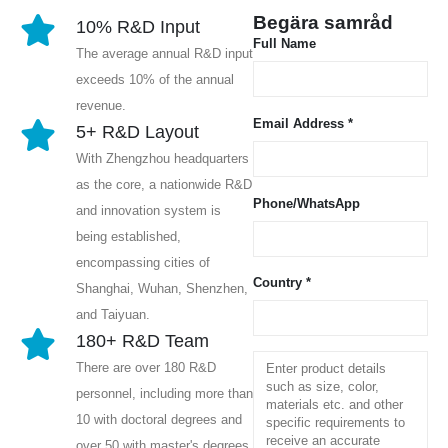
Begära samråd
10% R&D Input
Full Name
The average annual R&D input
exceeds 10% of the annual
revenue.
Email Address *
5+ R&D Layout
With Zhengzhou headquarters
as the core, a nationwide R&D
Phone/WhatsApp
and innovation system is
being established,
encompassing cities of
Country *
Shanghai, Wuhan, Shenzhen,
and Taiyuan.
180+ R&D Team
There are over 180 R&D
personnel, including more than
10 with doctoral degrees and
over 50 with master's degrees,