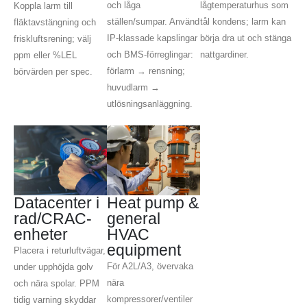
och låga
lågtemperaturhus som
Koppla larm till
ställen/sumpar. Använd
tål kondens; larm kan
fläktavstängning och
IP-klassade kapslingar
börja dra ut och stänga
friskluftsrening; välj
och BMS-förreglingar:
nattgardiner.
ppm eller %LEL
förlarm → rensning;
börvärden per spec.
huvudlarm →
utlösningsanläggning.
Datacenter i
Heat pump &
rad/CRAC-
general
enheter
HVAC
equipment
Placera i returluftvägar,
För A2L/A3, övervaka
under upphöjda golv
nära
och nära spolar. PPM
kompressorer/ventiler
tidig varning skyddar