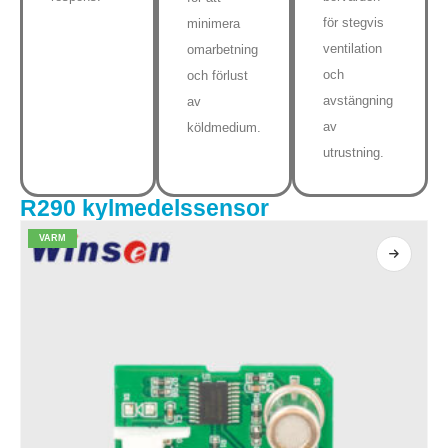
för stegvis
minimera
ventilation
omarbetning
och
och förlust
avstängning
av
av
köldmedium.
utrustning.
R290 kylmedelssensor
VARM