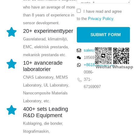
who have an average of more
I have read and agree
than 8 years of experience in
to the
Privacy Policy
.
sensor development.
20+ experimenttyper
Gasrelaterad, klimatmiljö,
EMC, elektrisk prestanda,
sales@winsensor.com
mekanisk prestanda etc.
18569903598
10+ avancerade
+8618595618735
Wechat
Whatsapp
laboratorier
0086-
CNAS Laboratory, MEMS
371-
Laboratory, UL Laboratory,
67169097
Nanocomposite Materials
Laboratory, etc.
400+ sets Leading
R&D Equipment
Kublagring, die bonder,
litografimaskin,