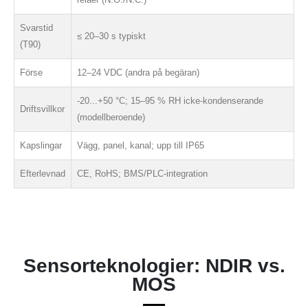
Svarstid
≤ 20–30 s typiskt
(T90)
Förse
12–24 VDC (andra på begäran)
-20...+50 °C; 15–95 % RH icke-kondenserande
Driftsvillkor
(modellberoende)
Kapslingar
Vägg, panel, kanal; upp till IP65
Efterlevnad
CE, RoHS; BMS/PLC-integration
Sensorteknologier: NDIR vs.
MOS