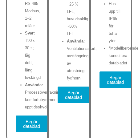
RS-485
Hus
~25 %
Modbus,
upp till
LFL;
1–2
IP65
huvudsaklig
reläer
för
~50%
Svar:
tuffa
LFL
T90 ≤
ytor
Använda:
30 s;
*Modellberoende
Ventilationsstart,
låg
konsultera
avstängning
drift,
databladet
av
lång
utrustning,
Begär
livslängd
fyr/horn
datablad
Använda:
Begär
Processövervakning,
datablad
komfortutrymmen,
upptidsskydd
Begär
datablad