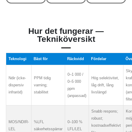
Hur det fungerar —
Tekniköversikt
Teknologi
Bäst för
Räckvidd
Fördelar
Öv
Sky
0–1 000 /
Ndir (icke-
PPM tidig
Hög selektivitet,
kraf
0–5 000
dispersiv
varning;
låg drift, lång
ko
ppm
infraröd)
stabilitet
livslängd
(an
(anpassad)
filt
Snabb respons;
Kor
robust;
möj
MOS/NDIR-
%LFL
0–100 %
kostnadseffektivt
per
LEL
säkerhetsspärrar
LFL/LEL