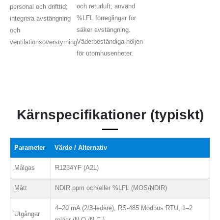
och returluft; använd
personal och drifttid;
%LFL förreglingar för
integrera avstängning
säker avstängning.
och
Väderbeständiga höljen
ventilationsöverstyrning.
för utomhusenheter.
Kärnspecifikationer (typiskt)
Parameter
Värde / Alternativ
Målgas
R1234YF (A2L)
Mått
NDIR ppm och/eller %LFL (MOS/NDIR)
4–20 mA (2/3-ledare), RS-485 Modbus RTU, 1–2
Utgångar
reläer (N.O./N.C.)