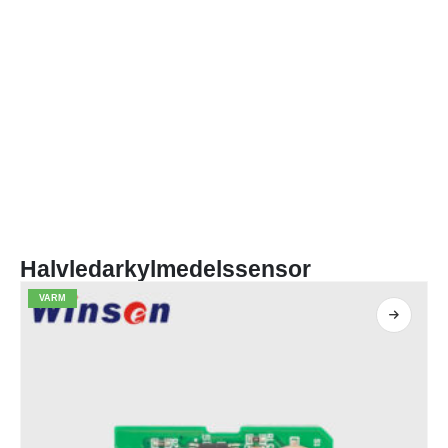
Halvledarkylmedelssensor
VARM