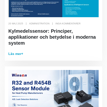
Kylmedelssäkerhetsövervakning för
kylförvaring
Industriell kylgasövervakning
20 MAJ 2025
ADMINISTRATION
INGA KOMMENTARER
Se mer
Kylmedelssensor: Principer,
Följ oss
applikationer och betydelse i moderna
system
Läs mer+
Winsen. © 2026. Alla rättigheter reserverade
Sekretesspolicy