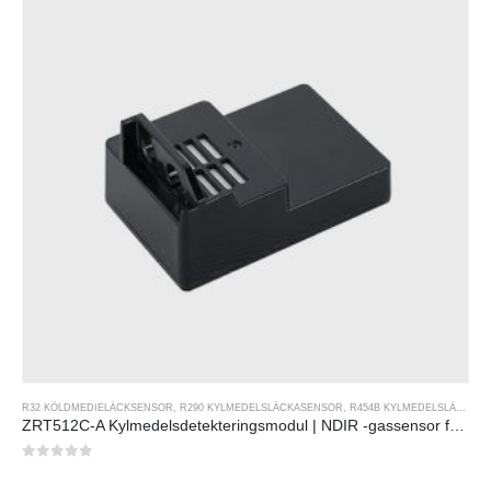
R32 KÖLDMEDIELÄCKSENSOR
,
R290 KYLMEDELSLÄCKASENSOR
,
R454B KYLMEDELSLÄCKASENSOR
ZRT512C-A Kylmedelsdetekteringsmodul | NDIR -gassensor för R32, R454B, R290 | Bred spänning strömförsörjning
0
av 5