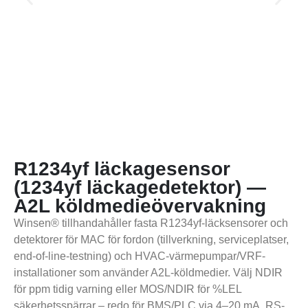
R1234yf läckagesensor
(1234yf läckagedetektor) —
A2L köldmedieövervakning
Winsen® tillhandahåller fasta R1234yf-läcksensorer och
detektorer för MAC för fordon (tillverkning, serviceplatser,
end-of-line-testning) och HVAC-värmepumpar/VRF-
installationer som använder A2L-köldmedier. Välj NDIR
för ppm tidig varning eller MOS/NDIR för %LEL
säkerhetsspärrar – redo för BMS/PLC via 4–20 mA, RS-