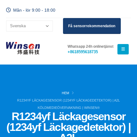
Mån - lör 9:00 - 18:00
Få sensorrekommendation
Whatsapp 24h onlinetjänst
+8618595618735
HEM
R1234YF LÄCKAGESENSOR (1234YF LÄCKAGEDETEKTOR) | A2L
KÖLDMEDIEÖVERVAKNING | WINSEN®
R1234yf Läckagesensor
(1234yf Läckagedetektor) |