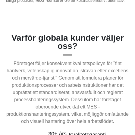
billiga produkter,
MOS -sensorer
Ge ett kostnadseffektivt alternativ.
Varför globala kunder väljer
oss?
Företaget följer konsekvent kvalitetspolicyn för "fint
hantverk, vetenskaplig innovation, strävan efter excellens
och mervärde-tjänst." Genom att formulera planer för
produktionsprocesser och arbetsinstruktioner har det
upprättat ett standardiserat, ansvarsfullt och reglerat
processhanteringssystem. Dessutom har företaget
oberoende utvecklat ett MES -
produktionshanteringssystem, vilket möjliggör omfattande
och visuell hantering över hela arbetsflödet.
30+ års
Kvalitetsgaranti