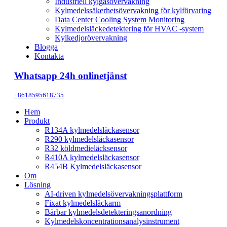
Industriell kylgasövervakning
Kylmedelssäkerhetsövervakning för kylförvaring
Data Center Cooling System Monitoring
Kylmedelsläckedetektering för HVAC -system
Kylkedjorövervakning
Blogga
Kontakta
Whatsapp 24h onlinetjänst
+8618595618735
Hem
Produkt
R134A kylmedelsläckasensor
R290 kylmedelsläckasensor
R32 köldmedieläcksensor
R410A kylmedelsläckasensor
R454B Kylmedelsläckasensor
Om
Lösning
AI-driven kylmedelsövervakningsplattform
Fixat kylmedelsläckarm
Bärbar kylmedelsdetekteringsanordning
Kylmedelskoncentrationsanalysinstrument