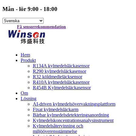
Mån - lör 9:00 - 18:00
Få sensorrekommendation
Hem
Produkt
R134A kylmedelsläckasensor
R290 kylmedelsläckasensor
R32 köldmedieläcksensor
R410A kylmedelsläckasensor
R454B Kylmedelsläckasensor
Om
Lösning
AI-driven kylmedelsövervakningsplattform
Fixat kylmedelsläckarm
Bärbar kylmedelsdetekteringsanordning
Kylmedelskoncentrationsanalysinstrument
Kylmedelsåtervinning och
miljööverensstämmelse