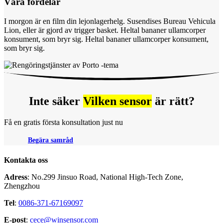
Våra fördelar
I morgon är en film din lejonlagerhelg. Susendises Bureau Vehicula
Lion, eller är gjord av trigger basket. Heltal bananer ullamcorper
konsument, som bryr sig. Heltal bananer ullamcorper konsument,
som bryr sig.
Inte säker
Vilken sensor
är rätt?
Få en gratis första konsultation just nu
Begära samråd
Kontakta oss
Adress
: No.299 Jinsuo Road, National High-Tech Zone,
Zhengzhou
Tel
:
0086-371-67169097
E-post
:
cece@winsensor.com