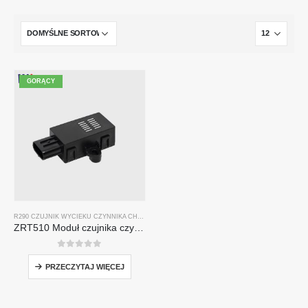
GORĄCY
R290 CZUJNIK WYCIEKU CZYNNIKA CHŁODNICZEGO
ZRT510 Moduł czujnika czynnika chłodniczego R290-wysokowydajny czujnik czynnika chłodniczego NDIR
0
na 5
PRZECZYTAJ WIĘCEJ