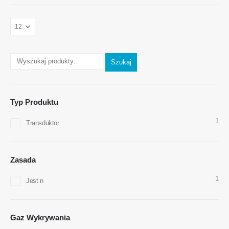
Skontaktuj się z nami
Adres
: Nr 299 Jinsuo Road, National High-Tech Zone, Zhengohou
Teren
:
0086-371-67169097
Szukaj
E-mail
:
cece@winsensor.com
WhatsApp
: +
8618595618735
Typ Produktu
WeChat
: 18569903598
1
Transduktor
Zasada
1
Jest n
WeChat
WhatsApp
Gorące produkty
Gaz Wykrywania
Czujnik R290