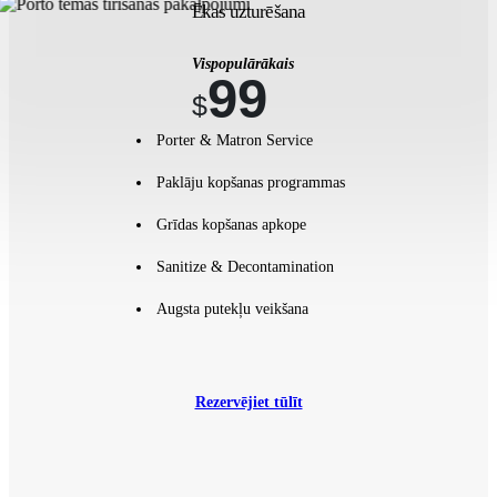
Ēkas uzturēšana
Vispopulārākais
99
$
Porter & Matron Service
Paklāju kopšanas programmas
Grīdas kopšanas apkope
Sanitize & Decontamination
Augsta putekļu veikšana
Rezervējiet tūlīt