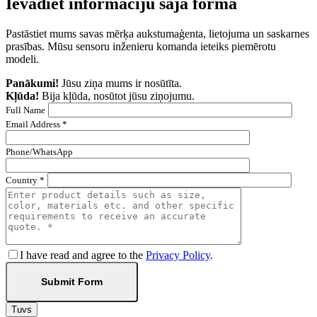
Ievadiet informāciju šajā formā
Pastāstiet mums savas mērķa aukstumaģenta, lietojuma un saskarnes
prasības. Mūsu sensoru inženieru komanda ieteiks piemērotu
modeli.
Panākumi!
Jūsu ziņa mums ir nosūtīta.
Kļūda!
Bija kļūda, nosūtot jūsu ziņojumu.
Full Name
Email Address *
Phone/WhatsApp
Country *
I have read and agree to the
Privacy Policy
.
Tuvs