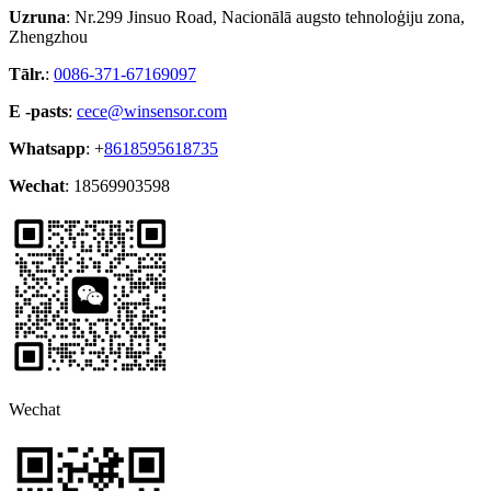
Uzruna
: Nr.299 Jinsuo Road, Nacionālā augsto tehnoloģiju zona,
Zhengzhou
Tālr.
:
0086-371-67169097
E -pasts
:
cece@winsensor.com
Whatsapp
: +
8618595618735
Wechat
: 18569903598
Wechat