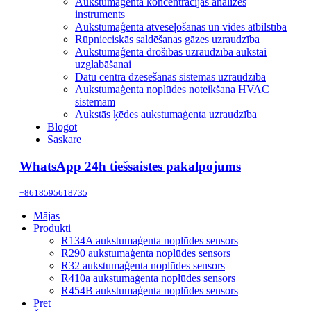
Aukstumaģenta koncentrācijas analīzes
instruments
Aukstumaģenta atveseļošanās un vides atbilstība
Rūpnieciskās saldēšanas gāzes uzraudzība
Aukstumaģenta drošības uzraudzība aukstai
uzglabāšanai
Datu centra dzesēšanas sistēmas uzraudzība
Aukstumaģenta noplūdes noteikšana HVAC
sistēmām
Aukstās ķēdes aukstumaģenta uzraudzība
Blogot
Saskare
WhatsApp 24h tiešsaistes pakalpojums
+8618595618735
Mājas
Produkti
R134A aukstumaģenta noplūdes sensors
R290 aukstumaģenta noplūdes sensors
R32 aukstumaģenta noplūdes sensors
R410a aukstumaģenta noplūdes sensors
R454B aukstumaģenta noplūdes sensors
Pret