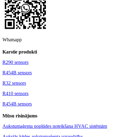
Whatsapp
Karstie produkti
R290 sensors
R454B sensors
R32 sensors
R410 sensors
R454B sensors
Mūsu risinājums
Aukstumaģenta noplūdes noteikšana HVAC sistēmām
Aukstās ķēdes aukstumaģenta uzraudzība