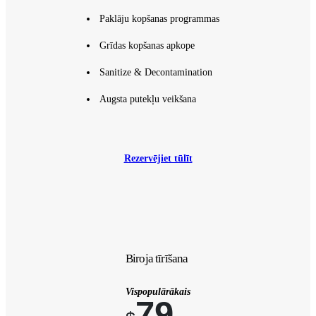
Paklāju kopšanas programmas
Grīdas kopšanas apkope
Sanitize & Decontamination
Augsta putekļu veikšana
Rezervējiet tūlīt
Biroja tīrīšana
Vispopulārākais
79