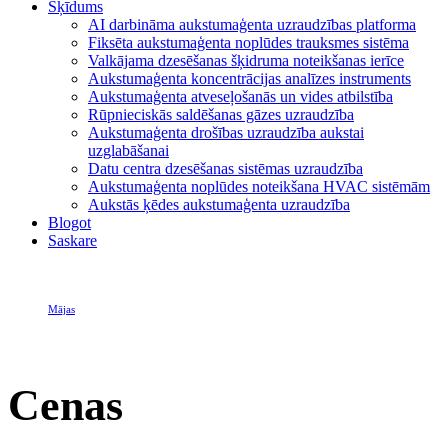
Šķīdums
AI darbināma aukstumaģenta uzraudzības platforma
Fiksēta aukstumaģenta noplūdes trauksmes sistēma
Valkājama dzesēšanas šķidruma noteikšanas ierīce
Aukstumaģenta koncentrācijas analīzes instruments
Aukstumaģenta atveseļošanās un vides atbilstība
Rūpnieciskās saldēšanas gāzes uzraudzība
Aukstumaģenta drošības uzraudzība aukstai
uzglabāšanai
Datu centra dzesēšanas sistēmas uzraudzība
Aukstumaģenta noplūdes noteikšana HVAC sistēmām
Aukstās ķēdes aukstumaģenta uzraudzība
Blogot
Saskare
Mājas
Cenas
Cenas