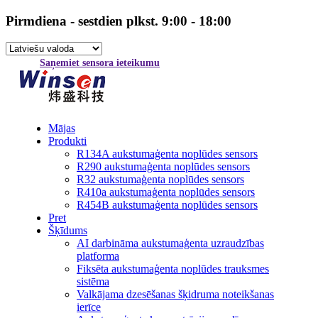
Pirmdiena - sestdien plkst. 9:00 - 18:00
Saņemiet sensora ieteikumu
Mājas
Produkti
R134A aukstumaģenta noplūdes sensors
R290 aukstumaģenta noplūdes sensors
R32 aukstumaģenta noplūdes sensors
R410a aukstumaģenta noplūdes sensors
R454B aukstumaģenta noplūdes sensors
Pret
Šķīdums
AI darbināma aukstumaģenta uzraudzības
platforma
Fiksēta aukstumaģenta noplūdes trauksmes
sistēma
Valkājama dzesēšanas šķidruma noteikšanas
ierīce