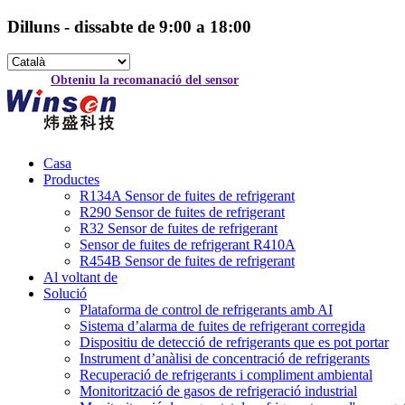
Dilluns - dissabte de 9:00 a 18:00
Obteniu la recomanació del sensor
Casa
Productes
R134A Sensor de fuites de refrigerant
R290 Sensor de fuites de refrigerant
R32 Sensor de fuites de refrigerant
Sensor de fuites de refrigerant R410A
R454B Sensor de fuites de refrigerant
Al voltant de
Solució
Plataforma de control de refrigerants amb AI
Sistema d’alarma de fuites de refrigerant corregida
Dispositiu de detecció de refrigerants que es pot portar
Instrument d’anàlisi de concentració de refrigerants
Recuperació de refrigerants i compliment ambiental
Monitorització de gasos de refrigeració industrial