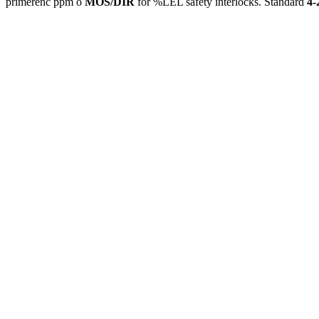
primerenc ppm o
MOS/DIR
for %LEL safety interlocks. Standard
4-