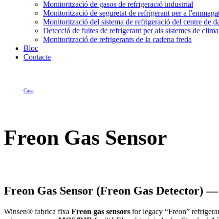
Monitorització de gasos de refrigeració industrial
Monitorització de seguretat de refrigerant per a l'emmag
Monitorització del sistema de refrigeració del centre de d
Detecció de fuites de refrigerant per als sistemes de clima
Monitorització de refrigerants de la cadena freda
Bloc
Contacte
Casa
Freon Gas Sensor
Freon Gas Sensor
Freon Gas Sensor (Freon Gas Detector) 
Winsen® fabrica fixa
Freon gas sensors
for legacy “Freon” refrigeran