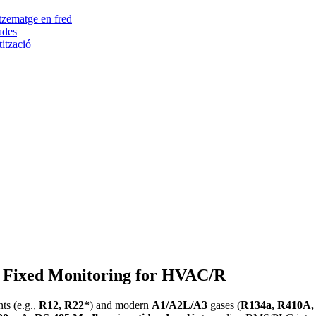
atzematge en fred
ades
tització
— Fixed Monitoring for HVAC/R
ts (e.g.,
R12, R22*
) and modern
A1/A2L/A3
gases (
R134a, R410A, 