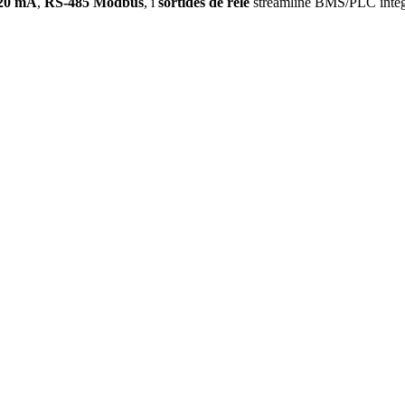
20 mA
,
RS-485 Modbus
, i
sortides de relé
streamline BMS/PLC integ