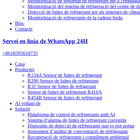
Monitorització de seguretat de refrigerant per a l'emmag
Monitorització del sistema de refrigeració del centre de d
Detecció de fuites de refrigerant per als sistemes de clima
Monitorització de refrigerants de la cadena freda
Bloc
Contacte
Servei en línia de WhatsApp 24H
+8618595618735
Casa
Productes
R134A Sensor de fuites de refrigerant
R290 Sensor de fuites de refrigerant
R32 Sensor de fuites de refrigerant
Sensor de fuites de refrigerant R410A
R454B Sensor de fuites de refrigerant
Al voltant de
Solució
Plataforma de control de refrigerants amb AI
Sistema d’alarma de fuites de refrigerant corregida
Dispositiu de detecció de refrigerants que es pot portar
Instrument d’anàlisi de concentració de refrigerants
Recuperació de refrigerants i compliment ambiental