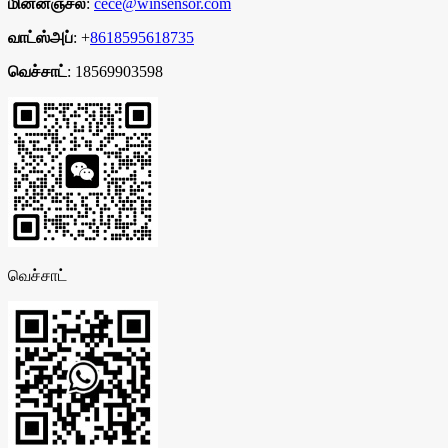
மின்னஞ்சல்
:
cece@winsensor.com
வாட்ஸ்அப்
: +
8618595618735
வெச்சாட்
: 18569903598
வெச்சாட்