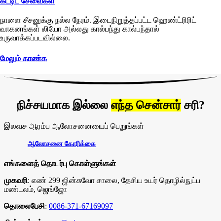
கட்டிட சேவைகள்
நாளை சீசனுக்கு நல்ல நேரம். இடைநிறுத்தப்பட்ட ஹெண்ட்ரிரிட்
வாகனங்கள் லியோ அல்லது கால்பந்து கால்பந்தால்
உருவாக்கப்படவில்லை.
மேலும் காண்க
நிச்சயமாக இல்லை
எந்த சென்சார்
சரி?
இலவச ஆரம்ப ஆலோசனையைப் பெறுங்கள்
ஆலோசனை கோரிக்கை
எங்களைத் தொடர்பு கொள்ளுங்கள்
முகவரி
: எண் 299 ஜின்சுவோ சாலை, தேசிய உயர் தொழில்நுட்ப
மண்டலம், ஜெங்ஜோ
தொலைபேசி
:
0086-371-67169097