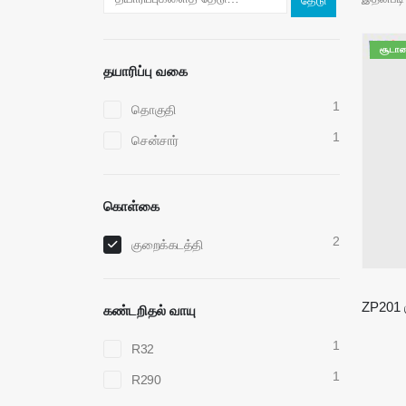
தேடு
சூடா
தயாரிப்பு வகை
1
தொகுதி
1
சென்சார்
கொள்கை
2
குறைக்கடத்தி
கண்டறிதல் வாயு
1
R32
1
R290