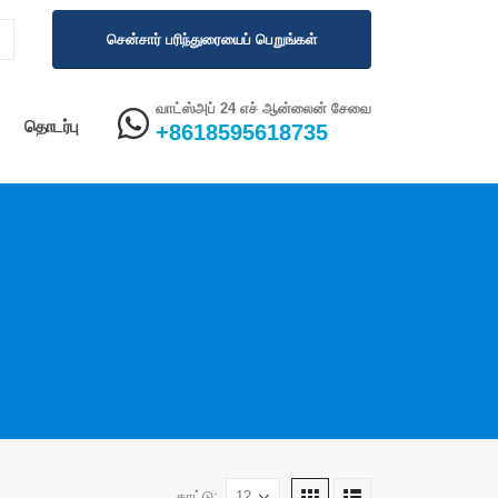
சென்சார் பரிந்துரையைப் பெறுங்கள்
வாட்ஸ்அப் 24 எச் ஆன்லைன் சேவை
தொடர்பு
+8618595618735
காட்டு: