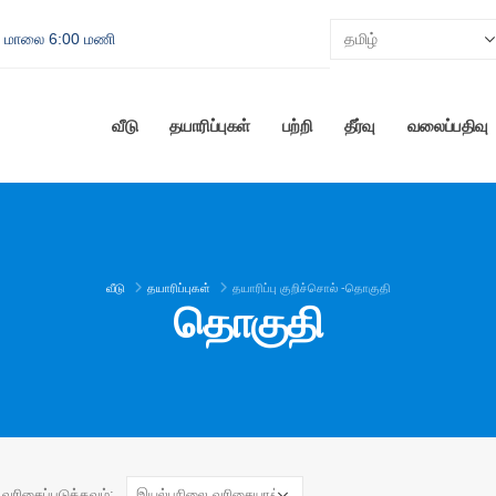
 - மாலை 6:00 மணி
வீடு
தயாரிப்புகள்
பற்றி
தீர்வு
வலைப்பதிவு
வீடு
தயாரிப்புகள்
தயாரிப்பு குறிச்சொல் -
தொகுதி
தொகுதி
வரிசைப்படுத்தவும்: