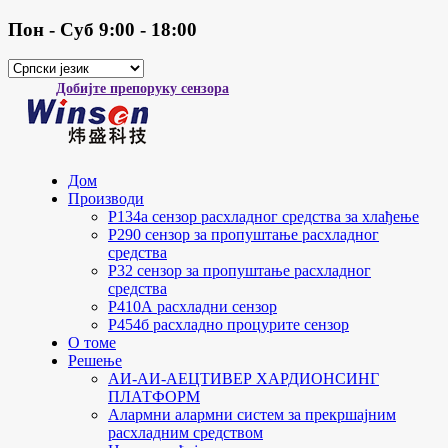
Пон - Суб 9:00 - 18:00
Добијте препоруку сензора
Дом
Производи
Р134а сензор расхладног средства за хлађење
Р290 сензор за пропуштање расхладног
средства
Р32 сензор за пропуштање расхладног
средства
Р410А расхладни сензор
Р454б расхладно процурите сензор
О томе
Решење
АИ-АИ-АЕЦТИВЕР ХАРДИОНСИНГ
ПЛАТФОРМ
Алармни алармни систем за прекршајним
расхладним средством