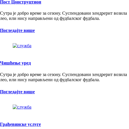
Пост Цонструцтион
Сутра је добро време за сезону. Суспендовани хендрерит возила
лео, или нису направљени од фудбалског фудбала.
Погледајте више
Чишћење уред
Сутра је добро време за сезону. Суспендовани хендрерит возила
лео, или нису направљени од фудбалског фудбала.
Погледајте више
Грађевинске услуге