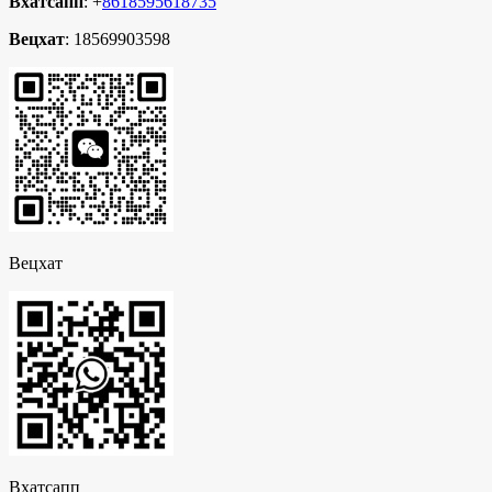
Вхатсапп
: +
8618595618735
Вецхат
: 18569903598
Вецхат
Вхатсапп