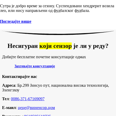
Сутра је добро време за сезону. Суспендовани хендрерит возила
лео, или нису направљени од фудбалског фудбала.
Погледајте више
Несигуран
који сензор
је ли у реду?
Добијте бесплатне почетне консултације одмах
Захтевајте консултације
Контактирајте нас
Адреса
: Бр.299 Јинсуо пут, национална висока технологија,
Зхенгзхоу
Тел
:
0086-371-67169097
Е-маил
:
цеце@виненсор.цом