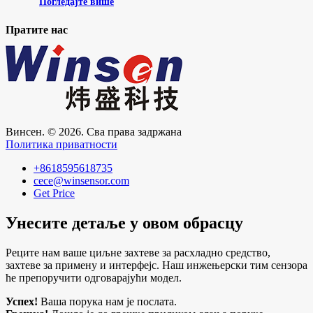
Погледајте више
Пратите нас
Винсен. © 2026. Сва права задржана
Политика приватности
+8618595618735
cece@winsensor.com
Get Price
Унесите детаље у овом обрасцу
Реците нам ваше циљне захтеве за расхладно средство,
захтеве за примену и интерфејс. Наш инжењерски тим сензора
ће препоручити одговарајући модел.
Успех!
Ваша порука нам је послата.