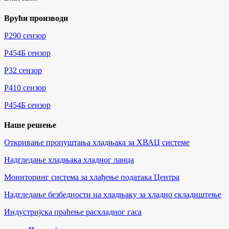
Врући производи
Р290 сензор
Р454Б сензор
Р32 сензор
Р410 сензор
Р454Б сензор
Наше решење
Откривање пропуштања хладњака за ХВАЦ системе
Надгледање хладњака хладног ланца
Мониторинг система за хлађење података Центра
Надгледање безбедности на хладњаку за хладно складиштење
Индустријска праћење расхладног гаса