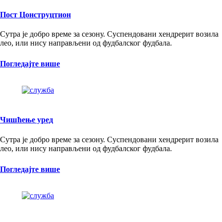
Пост Цонструцтион
Сутра је добро време за сезону. Суспендовани хендрерит возила
лео, или нису направљени од фудбалског фудбала.
Погледајте више
Чишћење уред
Сутра је добро време за сезону. Суспендовани хендрерит возила
лео, или нису направљени од фудбалског фудбала.
Погледајте више