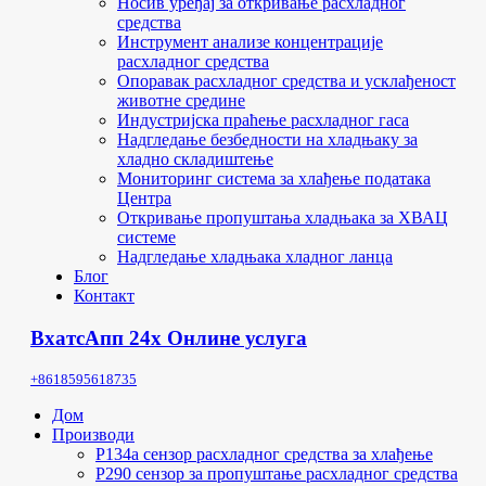
Носив уређај за откривање расхладног
средства
Инструмент анализе концентрације
расхладног средства
Опоравак расхладног средства и усклађеност
животне средине
Индустријска праћење расхладног гаса
Надгледање безбедности на хладњаку за
хладно складиштење
Мониторинг система за хлађење података
Центра
Откривање пропуштања хладњака за ХВАЦ
системе
Надгледање хладњака хладног ланца
Блог
Контакт
ВхатсАпп 24х Онлине услуга
+8618595618735
Дом
Производи
Р134а сензор расхладног средства за хлађење
Р290 сензор за пропуштање расхладног средства