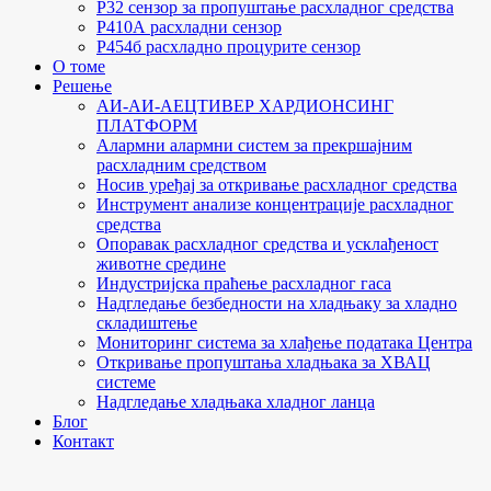
Р32 сензор за пропуштање расхладног средства
Р410А расхладни сензор
Р454б расхладно процурите сензор
О томе
Решење
АИ-АИ-АЕЦТИВЕР ХАРДИОНСИНГ
ПЛАТФОРМ
Алармни алармни систем за прекршајним
расхладним средством
Носив уређај за откривање расхладног средства
Инструмент анализе концентрације расхладног
средства
Опоравак расхладног средства и усклађеност
животне средине
Индустријска праћење расхладног гаса
Надгледање безбедности на хладњаку за хладно
складиштење
Мониторинг система за хлађење података Центра
Откривање пропуштања хладњака за ХВАЦ
системе
Надгледање хладњака хладног ланца
Блог
Контакт