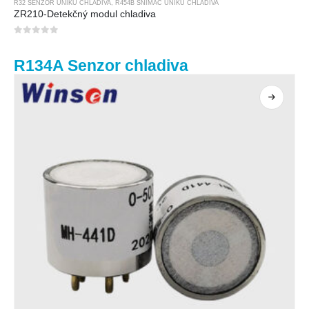
R32 SENZOR ÚNIKU CHLADIVA
,
R454B SNÍMAČ ÚNIKU CHLADIVA
ZR210-Detekčný modul chladiva
0
z 5
R134A Senzor chladiva