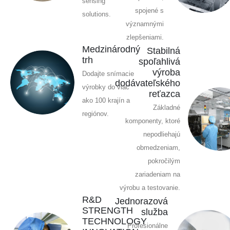
sensing
spojené s
solutions.
významnými
zlepšeniami.
Medzinárodný
Stabilná
trh
spoľahlivá
výroba
Dodajte snímacie
dodávateľského
výrobky do viac
reťazca
ako 100 krajín a
Základné
regiónov.
komponenty, ktoré
nepodliehajú
obmedzeniam,
pokročilým
zariadeniam na
výrobu a testovanie.
R&D
Jednorazová
STRENGTH
služba
TECHNOLOGY
Profesionálne