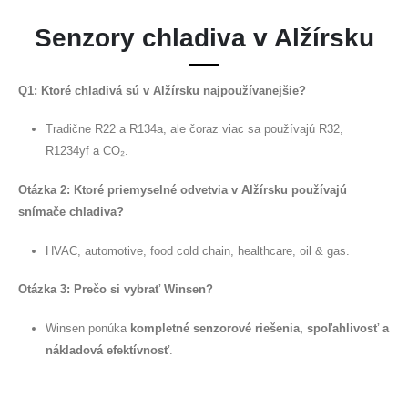
na skladovanie chladu
Senzory chladiva v Alžírsku
Monitorovanie priemyselného
chladenia plynu
Q1: Ktoré chladivá sú v Alžírsku najpoužívanejšie?
Viac
Sledujte nás
Tradične R22 a R134a, ale čoraz viac sa používajú R32,
R1234yf a CO₂.
Otázka 2: Ktoré priemyselné odvetvia v Alžírsku používajú
snímače chladiva?
HVAC, automotive, food cold chain, healthcare, oil & gas.
Otázka 3: Prečo si vybrať Winsen?
Winsen. © 2026. Všetky práva vyhradené
Winsen ponúka
kompletné senzorové riešenia, spoľahlivosť a
Zásady ochrany osobných údajov
nákladová efektívnosť
.