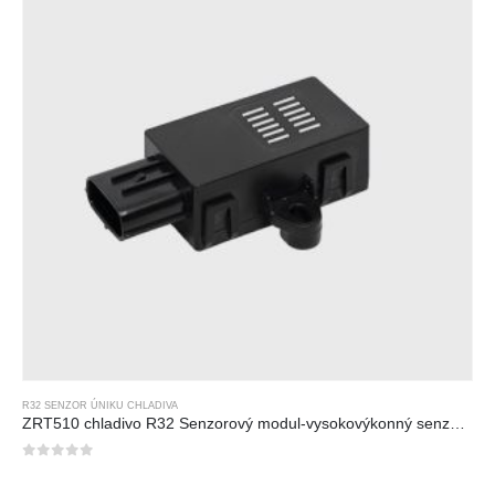
R32 SENZOR ÚNIKU CHLADIVA
ZRT510 chladivo R32 Senzorový modul-vysokovýkonný senzor chladiva NDIR
0
z 5