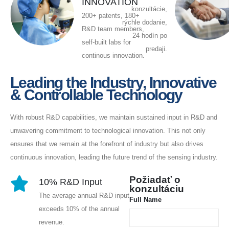
INNOVATION
konzultácie,
200+ patents, 180+
rýchle dodanie,
R&D team members,
24 hodín po
self-built labs for
predaji.
continous innovation.
Leading the Industry, Innovative
& Controllable Technology
With robust R&D capabilities, we maintain sustained input in R&D and
unwavering commitment to technological innovation. This not only
ensures that we remain at the forefront of industry but also drives
continuous innovation, leading the future trend of the sensing industry.
Požiadať o
10% R&D Input
konzultáciu
The average annual R&D input
Full Name
exceeds 10% of the annual
revenue.