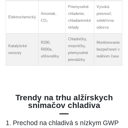
Priemyselné
Vysoká
Amoniak,
chladenie,
presnosť,
Elektrochemický
CO₂
chladiarenské
selektívna
sklady
odozva
Chladničky,
R290,
Monitorovanie
Katalytické
mrazničky,
R600a,
bezpečnosti v
senzory
priemyselné
uhľovodíky
reálnom čase
prevádzky
Trendy na trhu alžírskych
snímačov chladiva
1. Prechod na chladivá s nízkym GWP