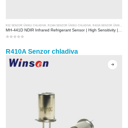
R32 SENZOR ÚNIKU CHLADIVA
,
R134A SENZOR ÚNIKU CHLADIVA
,
R410A SENZOR ÚNIKU CHLADIVA
MH-441D NDIR Infrared Refrigerant Sensor | High Sensitivity | HVAC & Industrial Safety | Long Lifespan
0
z 5
R410A Senzor chladiva