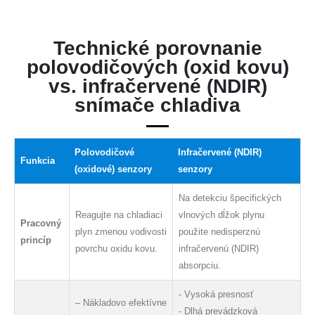
Technické porovnanie
polovodičových (oxid kovu)
vs. infračervené (NDIR)
snímače chladiva
Polovodičové
Infračervené (NDIR)
Funkcia
(oxidové) senzory
senzory
Na detekciu špecifických
Reagujte na chladiaci
vlnových dĺžok plynu
Pracovný
plyn zmenou vodivosti
použite nedisperznú
princíp
povrchu oxidu kovu.
infračervenú (NDIR)
absorpciu.
- Vysoká presnosť
– Nákladovo efektívne
- Dlhá prevádzková