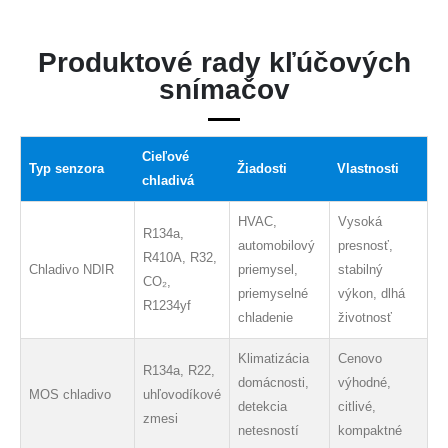
Produktové rady kľúčových
snímačov
Cieľové
Typ senzora
Žiadosti
Vlastnosti
chladivá
HVAC,
Vysoká
R134a,
automobilový
presnosť,
R410A, R32,
Chladivo NDIR
priemysel,
stabilný
CO₂,
priemyselné
výkon, dlhá
R1234yf
chladenie
životnosť
Klimatizácia
Cenovo
R134a, R22,
domácnosti,
výhodné,
MOS chladivo
uhľovodíkové
detekcia
citlivé,
zmesi
netesností
kompaktné