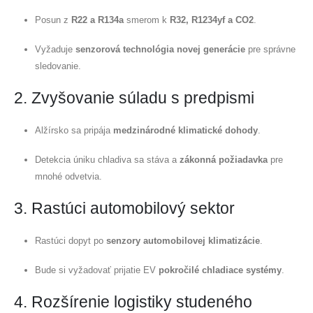
Posun z
R22 a R134a
smerom k
R32, R1234yf a CO2
.
Vyžaduje
senzorová technológia novej generácie
pre správne
sledovanie.
2. Zvyšovanie súladu s predpismi
Alžírsko sa pripája
medzinárodné klimatické dohody
.
Detekcia úniku chladiva sa stáva a
zákonná požiadavka
pre
mnohé odvetvia.
3. Rastúci automobilový sektor
Rastúci dopyt po
senzory automobilovej klimatizácie
.
Bude si vyžadovať prijatie EV
pokročilé chladiace systémy
.
4. Rozšírenie logistiky studeného