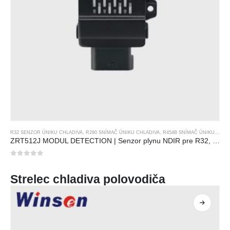
R32 SENZOR ÚNIKU CHLADIVA
,
R290 SNÍMAČ ÚNIKU CHLADIVA
,
R454B SNÍMAČ ÚNIKU CHLADIVA
ZRT512J MODUL DETECTION | Senzor plynu NDIR pre R32, R454B, R290 | RS485 Komunikácia
0
z 5
Strelec chladiva polovodiča