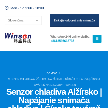
Mon - So 9:00 - 18:00
Získajte odporúčanie snímača
WhatsApp 24H online služba
+8618595618735
DOMOV
SENZOR CHLADIVA ALŽÍRSKO | NAPÁJANIE SNÍMAČA CHLADIVA | ČÍNSKA
TOVÁREŇ NA SENZORY – WINSEN
Senzor chladiva Alžírsko |
Napájanie snímača