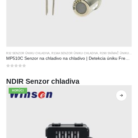
R32 SENZOR ÚNIKU CHLADIVA
,
R134A SENZOR ÚNIKU CHLADIVA
,
R290 SNÍMAČ ÚNIKU CHLADIVA
MP510C Senzor na chladivo na chladivo | Detekcia úniku Freon s vysokou citlivosťou pre R32, R134A, R410A, R290
0
z 5
NDIR Senzor chladiva
HORÚCI