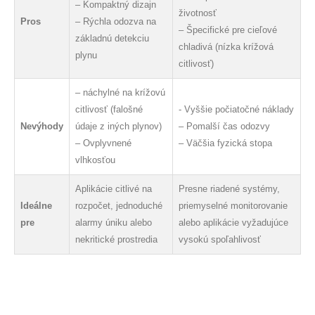
– Kompaktný dizajn
životnosť
Pros
– Rýchla odozva na
– Špecifické pre cieľové
základnú detekciu
chladivá (nízka krížová
plynu
citlivosť)
– náchylné na krížovú
citlivosť (falošné
- Vyššie počiatočné náklady
Nevýhody
údaje z iných plynov)
– Pomalší čas odozvy
– Ovplyvnené
– Väčšia fyzická stopa
vlhkosťou
Aplikácie citlivé na
Presne riadené systémy,
Ideálne
rozpočet, jednoduché
priemyselné monitorovanie
pre
alarmy úniku alebo
alebo aplikácie vyžadujúce
nekritické prostredia
vysokú spoľahlivosť