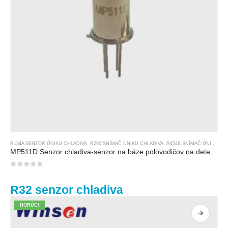
R134A SENZOR ÚNIKU CHLADIVA
,
R290 SNÍMAČ ÚNIKU CHLADIVA
,
R454B SNÍMAČ ÚNIKU CHLADIVA
MP511D Senzor chladiva-senzor na báze polovodičov na detekciu úniku chladiva
0
z 5
R32 senzor chladiva
HORÚCI