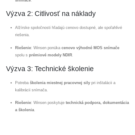
snímače
.
Wechat
Whatsapp
Horúce výrobky
Výzva 2: Citlivosť na náklady
R290 senzor
Alžírske spoločnosti hľadajú cenovo dostupné, ale spoľahlivé
R454B senzor
riešenia.
R32 senzor
Riešenie
: Winsen ponúka
cenovo výhodné MOS snímače
R410 senzor
spolu s
prémiové modely NDIR
.
R454B senzor
Výzva 3: Technické školenie
Naše riešenie
Detekcia úniku chladiva pre systémy
Potreba
školenia miestnej pracovnej sily
pri inštalácii a
HVAC
kalibrácii snímača.
Monitorovanie chladiva studeného
Riešenie
: Winsen poskytuje
technická podpora, dokumentácia
reťazca
a školenia
.
Monitorovanie systému chladenia
dátového centra
Monitorovanie bezpečnosti chladiva