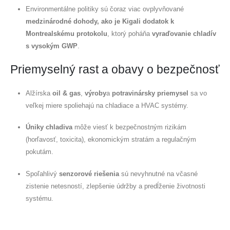
Environmentálne politiky sú čoraz viac ovplyvňované
medzinárodné dohody, ako je Kigali dodatok k
Montrealskému protokolu
, ktorý poháňa
vyraďovanie chladív
s vysokým GWP
.
Priemyselný rast a obavy o bezpečnosť
Alžírska
oil & gas
,
výroby
a
potravinársky priemysel
sa vo
veľkej miere spoliehajú na chladiace a HVAC systémy.
Úniky chladiva
môže viesť k bezpečnostným rizikám
(horľavosť, toxicita), ekonomickým stratám a regulačným
pokutám.
Spoľahlivý
senzorové riešenia
sú nevyhnutné na včasné
zistenie netesností, zlepšenie údržby a predĺženie životnosti
systému.