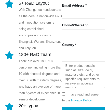
5+ R&D Layout
Email Address *
With Zhengzhou headquarters
as the core, a nationwide R&D
and innovation system is
Phone/WhatsApp
being established,
encompassing cities of
Shanghai, Wuhan, Shenzhen,
Country *
and Taiyuan.
180+ R&D Team
There are over 180 R&D
personnel, including more than
10 with doctoral degrees and
over 50 with master's degrees,
who have an average of more
than 8 years of experience in
I have read and agree
sensor development.
to the
Privacy Policy
.
20+ typov