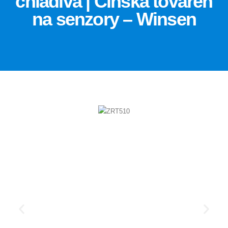
chladiva | Čínska továreň
na senzory – Winsen