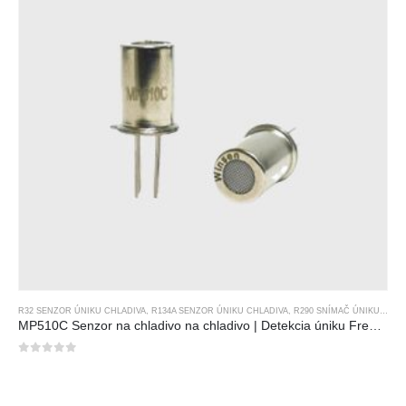
R32 SENZOR ÚNIKU CHLADIVA
,
R134A SENZOR ÚNIKU CHLADIVA
,
R290 SNÍMAČ ÚNIKU CHLADIVA
MP510C Senzor na chladivo na chladivo | Detekcia úniku Freon s vysokou citlivosťou pre R32, R134A, R410A, R290
0
z 5