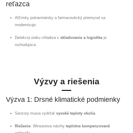
reťazca
Alžírsky potravinársky a farmaceutický priemysel sa
modernizuje.
Kontaktujte nás
Detekcia úniku chladiva v
skladovanie a logistika
je
rozhodujúca.
Osloviť
: Č. 299 Jinsuo Road, National High-Tech Zone, Zhengzhou
Doska
:
0086-371-67169097
E -mail
:
cece@winsensor.com
Whatsapp
: +
8618595618735
Výzvy a riešenia
Wechat
: 18569903598
Výzva 1: Drsné klimatické podmienky
Senzory musia vydržať
vysoké teploty okolia
.
Riešenie
: Winsenove návrhy
teplotne kompenzované