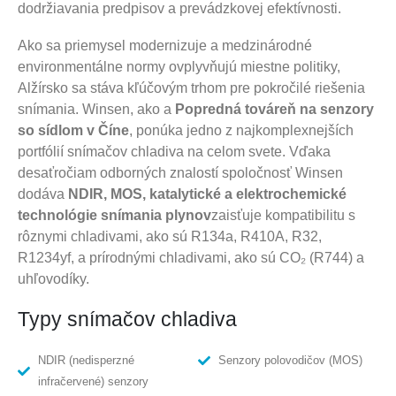
dodržiavania predpisov a prevádzkovej efektívnosti.
Ako sa priemysel modernizuje a medzinárodné
environmentálne normy ovplyvňujú miestne politiky,
Alžírsko sa stáva kľúčovým trhom pre pokročilé riešenia
snímania. Winsen, ako a
Popredná továreň na senzory
so sídlom v Číne
, ponúka jedno z najkomplexnejších
portfólií snímačov chladiva na celom svete. Vďaka
desaťročiam odborných znalostí spoločnosť Winsen
dodáva
NDIR, MOS, katalytické a elektrochemické
technológie snímania plynov
zaisťuje kompatibilitu s
rôznymi chladivami, ako sú R134a, R410A, R32,
R1234yf, a prírodnými chladivami, ako sú CO₂ (R744) a
uhľovodíky.
Typy snímačov chladiva
NDIR (nedisperzné
Senzory polovodičov (MOS)
infračervené) senzory