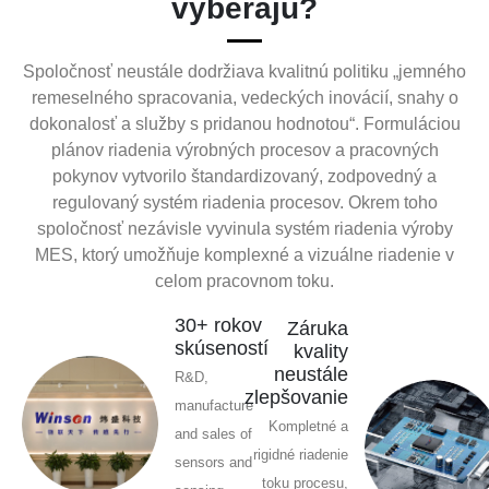
vyberajú?
Spoločnosť neustále dodržiava kvalitnú politiku „jemného
remeselného spracovania, vedeckých inovácií, snahy o
dokonalosť a služby s pridanou hodnotou“. Formuláciou
plánov riadenia výrobných procesov a pracovných
pokynov vytvorilo štandardizovaný, zodpovedný a
regulovaný systém riadenia procesov. Okrem toho
spoločnosť nezávisle vyvinula systém riadenia výroby
MES, ktorý umožňuje komplexné a vizuálne riadenie v
celom pracovnom toku.
30+ rokov
Záruka
skúseností
kvality
neustále
R&D,
zlepšovanie
manufacture
Kompletné a
and sales of
rigidné riadenie
sensors and
toku procesu,