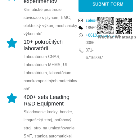
experimentov
Klimatické prostredie
súvisiace s plynom, EMC,
sales@winsensor.com
elektrický výkon, mechanický
18569903598
výkon atď.
+8618595618735
Wechat
Whatsapp
10+ pokročilých
0086-
laboratórií
371-
Laboratórium CNAS,
67169097
Laboratórium MEMS, UL
Laboratórium, laboratórium
nanokompozitných materiálov
atď.
400+ sets Leading
R&D Equipment
Skladovanie kocky, bonder,
litografický stroj, poťahový
stroj, stroj na umiestňovanie
SMT, stanica automatickej