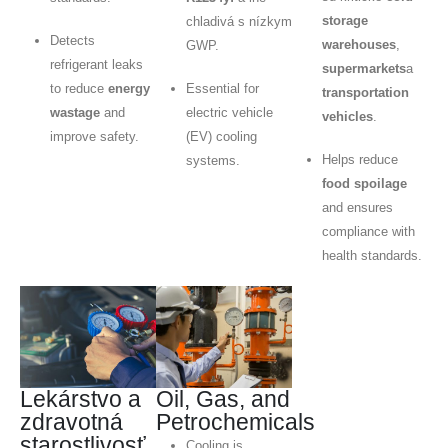
storage
chladivá s nízkym
Detects
warehouses
,
GWP.
refrigerant leaks
supermarkets
a
to reduce
energy
Essential for
transportation
wastage
and
electric vehicle
vehicles
.
improve safety.
(EV) cooling
Helps reduce
systems.
food spoilage
and ensures
compliance with
health standards.
Lekárstvo a
Oil, Gas, and
zdravotná
Petrochemicals
starostlivosť
Cooling is