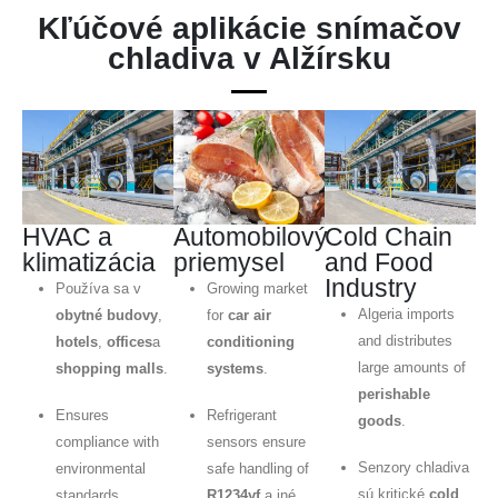
Kľúčové aplikácie snímačov
chladiva v Alžírsku
HVAC a
Automobilový
Cold Chain
klimatizácia
priemysel
and Food
Industry
Používa sa v
Growing market
Algeria imports
obytné budovy
,
for
car air
and distributes
hotels
,
offices
a
conditioning
large amounts of
shopping malls
.
systems
.
perishable
Ensures
Refrigerant
goods
.
compliance with
sensors ensure
Senzory chladiva
environmental
safe handling of
sú kritické
cold
standards.
R1234yf
a iné