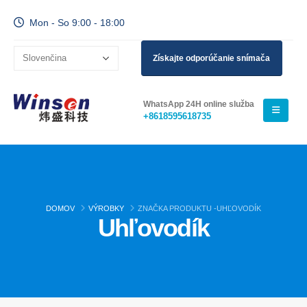
Mon - So 9:00 - 18:00
Získajte odporúčanie snímača
WhatsApp 24H online služba
+8618595618735
DOMOV
VÝROBKY
ZNAČKA PRODUKTU -
UHĽOVODÍK
Uhľovodík