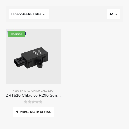
HORÚCI
R290 SNÍMAČ ÚNIKU CHLADIVA
ZRT510 Chladivo R290 Senzorový modul-vysokovýkonný senzor chladiva NDIR
0
z 5
PREČÍTAJTE SI VIAC