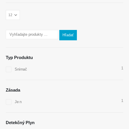
Kontaktujte nás
Osloviť
: Č. 299 Jinsuo Road, National High-Tech Zone, Zhengzhou
Hľadať
Doska
:
0086-371-67169097
E -mail
:
cece@winsensor.com
Typ Produktu
Whatsapp
: +
8618595618735
1
Snímač
Wechat
: 18569903598
Zásada
1
Je n
Wechat
Whatsapp
Detekčný Plyn
Horúce výrobky