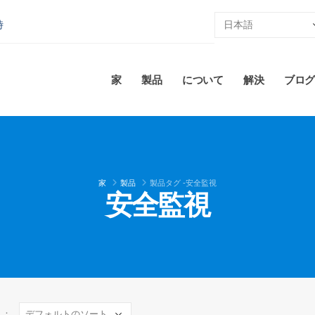
時
家
製品
について
解決
ブログ
家
製品
製品タグ -
安全監視
安全監視
え：