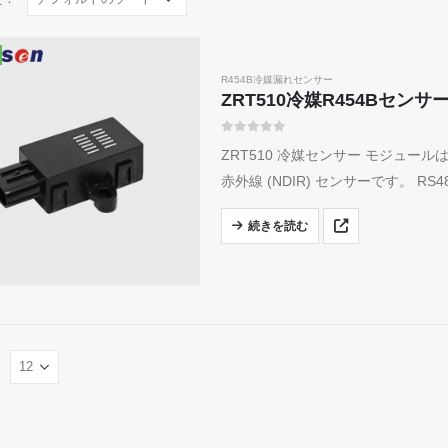
R454B冷媒漏れセンサー
ZRT510冷媒R454Bセン
0
5つのうち
ZRT510 冷媒センサー モジュー
赤外線 (NDIR) センサーです。 
す。
続きを読む
：