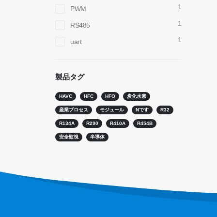
1
PWM
1
RS485
1
uart
お問い合わせ
ホット
R290セ
製品タグ
住所
：No.299 Jinsuo Road、国立ハイテクゾー
ン、Zhengzhou
R454B
HAVC
HFC
HFO
炭化水素
電話
：
0086-371-67169097
R32セン
産業プロセス
モジュール
Nです
R32
メール
：
cece@winsensor.com
R134A
R290
R410A
R454B
R410セ
安全監視
半導体
whatsapp
： +
8618595618735
R454B
wechat
：18569903598