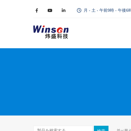
月 - 土 - 午前9時 - 午後6
並べ替