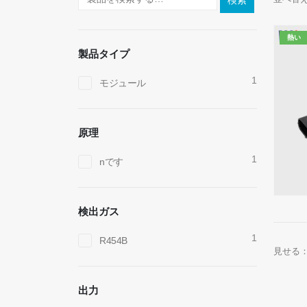
検索
熱い
製品タイプ
1
モジュール
原理
1
nです
検出ガス
1
R454B
見せる
出力