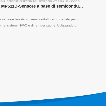
134A
,
SENSORE DI PERDITA DEL REFRIGERANTE R290
,
SENSORE DI PERDITA DEL REFRIGERANTE R454B
Sensore a gas refrigerante MP511D-Sensore a base di semiconduttore per rilevamento delle perdite del refrigerante
n sensore basato su semiconduttore progettato per il
e nei sistemi HVAC e di refrigerazione. Utilizzando un
o multistrato, questo sensore rileva vari...
Seguici
te per i
ena fredda
ento del
erante per
ndustriale