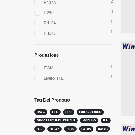
2
R134A
3
R290
1
R410A
1
R454b
Produzione
1
PWM
1
Livello TTL
Tag Del Prodotto
HAVC
HFC
HFO
IDROCARBURO
PROCESSO INDUSTRIALE
MODULO
È N
R32
R134A
R290
R410A
R454B