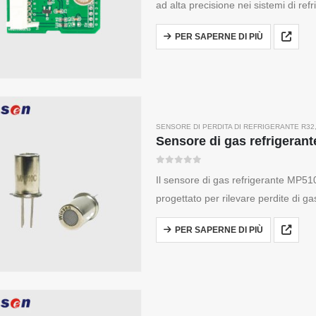
ad alta precisione nei sistemi di ref
sensore di gas a semiconduttore a fi
PER SAPERNE DI PIÙ
SENSORE DI PERDITA DI REFRIGERANTE R32
0
su 5
Il sensore di gas refrigerante MP51
progettato per rilevare perdite di g
refrigerazione. Offre elevata selettiv
PER SAPERNE DI PIÙ