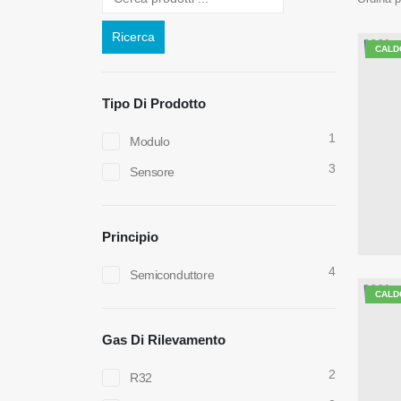
Ricerca
CALD
Tipo Di Prodotto
1
Modulo
3
Sensore
Principio
4
Semiconduttore
CALD
Gas Di Rilevamento
2
R32