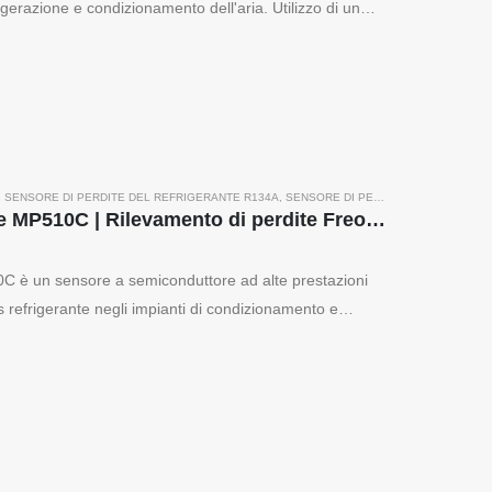
rigerazione e condizionamento dell'aria. Utilizzo di un
lm spesso multistrato con filtro di assorbimento...
,
SENSORE DI PERDITE DEL REFRIGERANTE R134A
,
SENSORE DI PERDITA DEL REFRIGERANTE R290
Sensore di gas refrigerante MP510C | Rilevamento di perdite Freon ad alta sensibilità per R32, R134A, R410A, R290
0C è un sensore a semiconduttore ad alte prestazioni
as refrigerante negli impianti di condizionamento e
ità, risposta rapida ed eccellente...