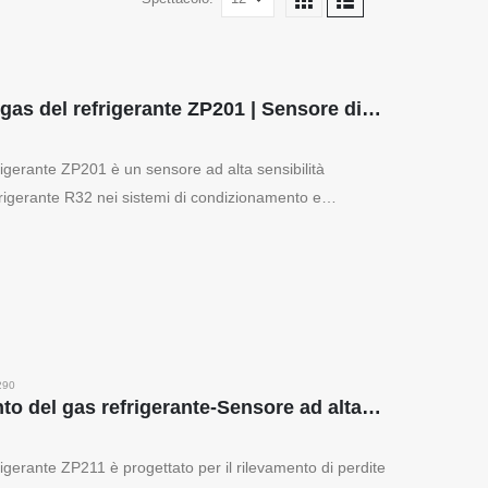
Modulo di rilevamento del gas del refrigerante ZP201 | Sensore di perdita R32 ad alta sensibilità
rigerante ZP201 è un sensore ad alta sensibilità
efrigerante R32 nei sistemi di condizionamento e
re di gas a semiconduttore con un multistrato...
290
ZP211 Modulo di rilevamento del gas refrigerante-Sensore ad alta sensibilità per rilevamento delle perdite del refrigerante
rigerante ZP211 è progettato per il rilevamento di perdite