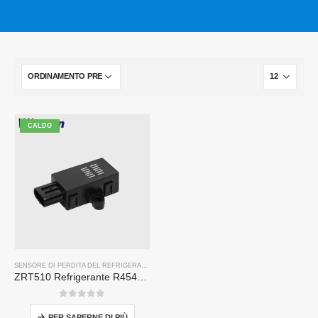
CALDO
SENSORE DI PERDITA DEL REFRIGERANTE R454B
ZRT510 Refrigerante R454B Modulo sensore-Sensore refrigerante NDIR ad alte prestazioni
0
su 5
PER SAPERNE DI PIÙ