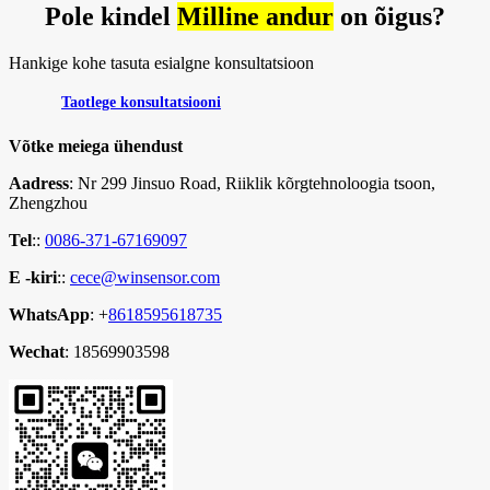
Pole kindel
Milline andur
on õigus?
Hankige kohe tasuta esialgne konsultatsioon
Taotlege konsultatsiooni
Võtke meiega ühendust
Aadress
: Nr 299 Jinsuo Road, Riiklik kõrgtehnoloogia tsoon,
Zhengzhou
Tel
::
0086-371-67169097
E -kiri
::
cece@winsensor.com
WhatsApp
: +
8618595618735
Wechat
: 18569903598