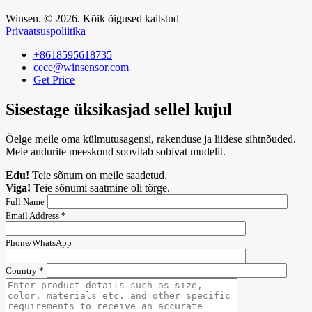
Winsen. © 2026. Kõik õigused kaitstud
Privaatsuspoliitika
+8618595618735
cece@winsensor.com
Get Price
Sisestage üksikasjad sellel kujul
Öelge meile oma külmutusagensi, rakenduse ja liidese sihtnõuded.
Meie andurite meeskond soovitab sobivat mudelit.
Edu!
Teie sõnum on meile saadetud.
Viga!
Teie sõnumi saatmine oli tõrge.
Full Name
Email Address *
Phone/WhatsApp
Country *