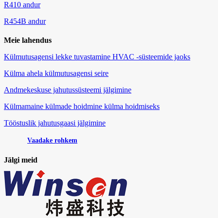
R410 andur
R454B andur
Meie lahendus
Külmutusagensi lekke tuvastamine HVAC -süsteemide jaoks
Külma ahela külmutusagensi seire
Andmekeskuse jahutussüsteemi jälgimine
Külmamaine külmade hoidmine külma hoidmiseks
Tööstuslik jahutusgaasi jälgimine
Vaadake rohkem
Jälgi meid