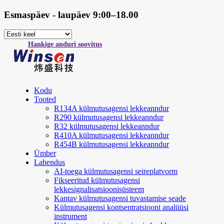
Esmaspäev - laupäev 9:00–18.00
Hankige anduri soovitus
Kodu
Tooted
R134A külmutusagensi lekkeanndur
R290 külmutusagensi lekkeanndur
R32 külmutusagensi lekkeanndur
R410A külmutusagensi lekkeanndur
R454B külmutusagensi lekkeanndur
Ümber
Lahendus
AI-toega külmutusagensi seireplatvorm
Fikseeritud külmutusagensi
lekkesignalisatsioonisüsteem
Kantav külmutusagensi tuvastamise seade
Külmutusagensi kontsentratsiooni analüüsi
instrument