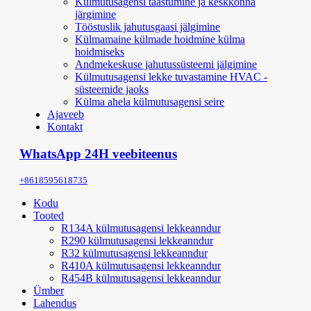
Külmutusagensi taastumine ja keskkonna
järgimine
Tööstuslik jahutusgaasi jälgimine
Külmamaine külmade hoidmine külma
hoidmiseks
Andmekeskuse jahutussüsteemi jälgimine
Külmutusagensi lekke tuvastamine HVAC -
süsteemide jaoks
Külma ahela külmutusagensi seire
Ajaveeb
Kontakt
WhatsApp 24H veebiteenus
+8618595618735
Kodu
Tooted
R134A külmutusagensi lekkeanndur
R290 külmutusagensi lekkeanndur
R32 külmutusagensi lekkeanndur
R410A külmutusagensi lekkeanndur
R454B külmutusagensi lekkeanndur
Ümber
Lahendus