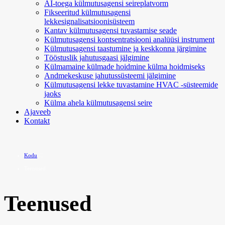
AI-toega külmutusagensi seireplatvorm
Fikseeritud külmutusagensi
lekkesignalisatsioonisüsteem
Kantav külmutusagensi tuvastamise seade
Külmutusagensi kontsentratsiooni analüüsi instrument
Külmutusagensi taastumine ja keskkonna järgimine
Tööstuslik jahutusgaasi jälgimine
Külmamaine külmade hoidmine külma hoidmiseks
Andmekeskuse jahutussüsteemi jälgimine
Külmutusagensi lekke tuvastamine HVAC -süsteemide
jaoks
Külma ahela külmutusagensi seire
Ajaveeb
Kontakt
Kodu
Teenused
Teenused